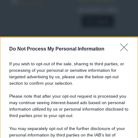
SCONTO 40%
A € 28,90
RICETTE
Do Not Process My Personal Information
Ricette di stagione
If you wish to opt-out of the sale, sharing to third parties, or
Dolci e dessert
© 2026 Belpietro Edizioni
processing of your personal or sensitive information for
Periodiche SRL
Primi piatti
targeted advertising by us, please use the below opt-out
Ripr. riservata
Secondi piatti
section to confirm your selection.
P.I. 13673600964
Pane e pizze
Privacy Policy
Please note that after your opt-out request is processed you
Aperitivi
Cookie Policy
may continue seeing interest-based ads based on personal
Antipasti
information utilized by us or personal information disclosed to
Preferenze Privacy
Salse e sughi
third parties prior to your opt-out.
Pubblicità
Torte salate
Note legali
You may separately opt-out of the further disclosure of your
Contorni
Chi siamo
personal information by third parties on the IAB’s list of
Marmellate e confetture