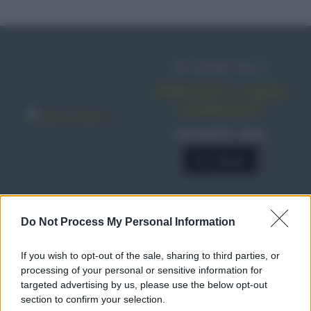
IN EDICOLA
Abbonati o regala
sale&pepe!
SCONTO 40%
A € 28,90
RICETTE
Do Not Process My Personal Information
Ricette di stagione
If you wish to opt-out of the sale, sharing to third parties, or
Dolci e dessert
© 2026 Belpietro Edizioni
processing of your personal or sensitive information for
Periodiche SRL
Primi piatti
targeted advertising by us, please use the below opt-out
Ripr. riservata
Secondi piatti
section to confirm your selection.
P.I. 13673600964
Pane e pizze