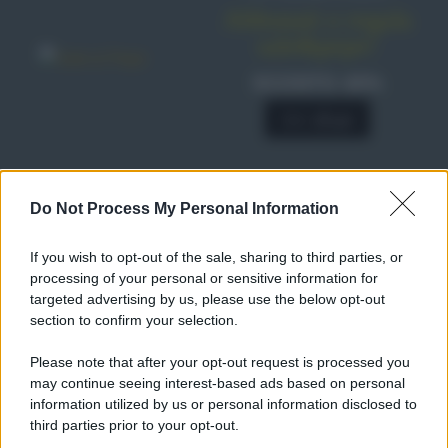
Abbonati o regala
sale&pepe!
SCONTO 40%
A € 28,90
RICETTE
Do Not Process My Personal Information
Ricette di stagione
If you wish to opt-out of the sale, sharing to third parties, or
Dolci e dessert
© 2026 Belpietro Edizioni
processing of your personal or sensitive information for
Periodiche SRL
Primi piatti
targeted advertising by us, please use the below opt-out
Ripr. riservata
Secondi piatti
section to confirm your selection.
P.I. 13673600964
Pane e pizze
Privacy Policy
Please note that after your opt-out request is processed you
Aperitivi
Cookie Policy
may continue seeing interest-based ads based on personal
Antipasti
information utilized by us or personal information disclosed to
Preferenze Privacy
Salse e sughi
third parties prior to your opt-out.
Pubblicità
Torte salate