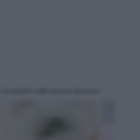
, dei cipollotti e della maionese allo yogurt.