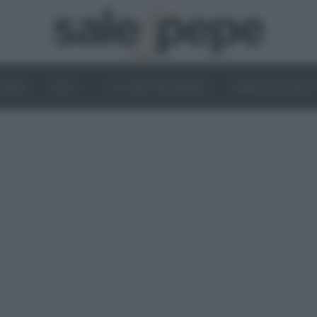
OGHI
VINI
IL LATO VEGETALE
NEWS ED EVENT