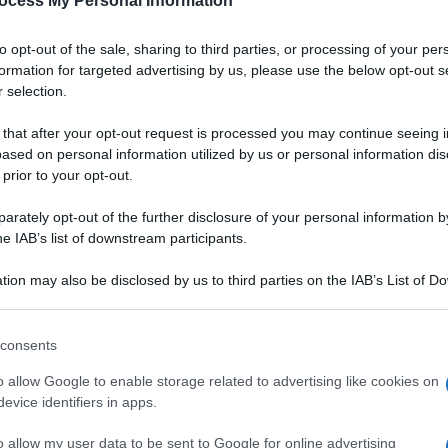
ocess My Personal Information
to opt-out of the sale, sharing to third parties, or processing of your per
formation for targeted advertising by us, please use the below opt-out s
 selection.
 that after your opt-out request is processed you may continue seeing i
ased on personal information utilized by us or personal information dis
 prior to your opt-out.
rately opt-out of the further disclosure of your personal information by
he IAB’s list of downstream participants.
tion may also be disclosed by us to third parties on the IAB’s List of 
 that may further disclose it to other third parties.
 that this website/app uses one or more Google services and may gath
consents
including but not limited to your visit or usage behaviour. You may click 
Ingredienti
 to Google and its third-party tags to use your data for below specifi
o allow Google to enable storage related to advertising like cookies on
ogle consent section.
1 MAZZETTO ANETO
evice identifiers in apps.
4 CIPOLLOTTI
o allow my user data to be sent to Google for online advertising