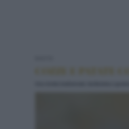
COZZE E PATATE CON SALSA 
RICETTE
COZZE E PATATE C
Una ricetta tradizionale, facilissima e gusto