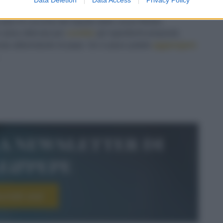
tate.
Conservate
il liquido che hanno emesso.
aio di cucchiai del liquido delle cozze filtrato;
a salsa ottenuta per
condire
gli ingredienti preparati,
ta abbondante di pepe. Se vi piace potete
aggiungere
la newsletter di
le&pepe
scriviti ora!