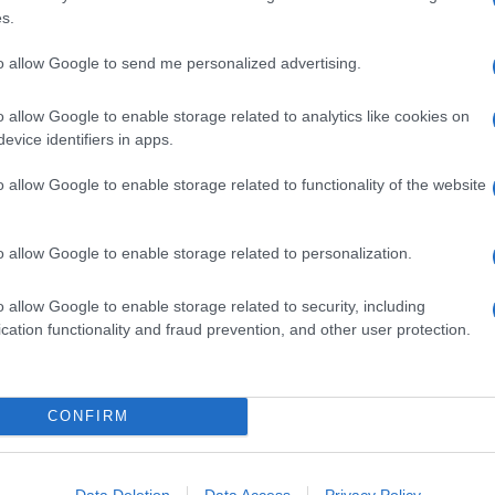
2 CHILOGRAMMI COZZE O MITILI
s.
100 GRAMMI MAIONESE
2 FETTE PANE CASERECCIO
to allow Google to send me personalized advertising.
3 PATATE
o allow Google to enable storage related to analytics like cookies on
QB PEPE
evice identifiers in apps.
QB SALE
1 YOGURT INTERO
o allow Google to enable storage related to functionality of the website
uesta ricetta potete scoprire come fare in pochi semplici
o allow Google to enable storage related to personalization.
o allow Google to enable storage related to security, including
 acqua fredda, per 40 minuti circa dal momento
cation functionality and fraud prevention, and other user protection.
ocemente sotto l'acqua fredda,
sbucciatele
,
tagliatele
a
CONFIRM
e la parte verde,
riducete
ad anelli le teste e
uniteli
alle
le aprire
sul fuoco in una larga casseruola con
conchiglie si aprono,
toglietele
dal fuoco,
estraete
i
Data Deletion
Data Access
Privacy Policy