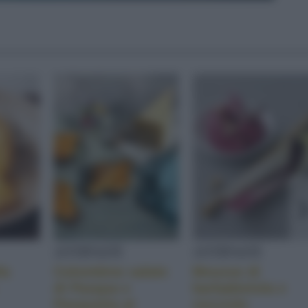
ANTIPASTI
ANTIPASTI
la
Colombine salate
Mousse di
di Pasqua e
barbabietola e
Pasquetta al
nocciole