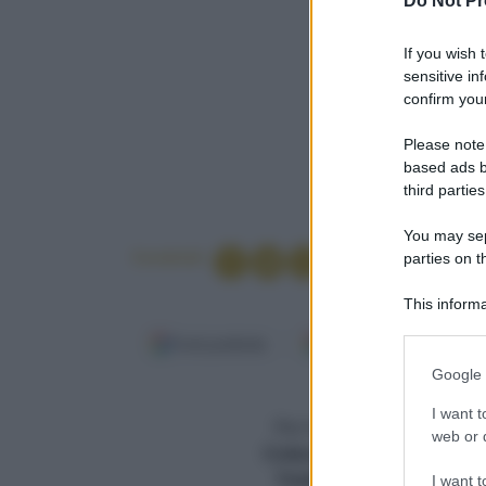
Do Not Pr
If you wish 
sensitive in
confirm your
Please note
based ads b
third parties
You may sepa
Condividi
parties on t
This informa
Participants
Fonti preferite
Google Discover
Please note
Google 
information 
Facilissima
deny consent
I want t
Per 4 persone persone
in below Go
web or d
Cottura (min.)
80 minuti
Totale (min.)
80 minuti
I want t