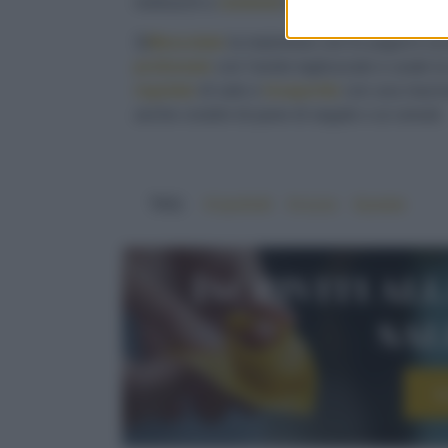
molluschi e
metteteli
nella ciotola con le pa
3)
Mescolate
la maionese con lo yogurt e un p
profumate
con l'aneto tagliuzzato e usate l
regolate
di sale e
insaporite
con una macina
anche crostini di pane di segale o ai cereali.
TAG:
#cipollotti
#cozze
#patate
Iscriviti al
sa
I