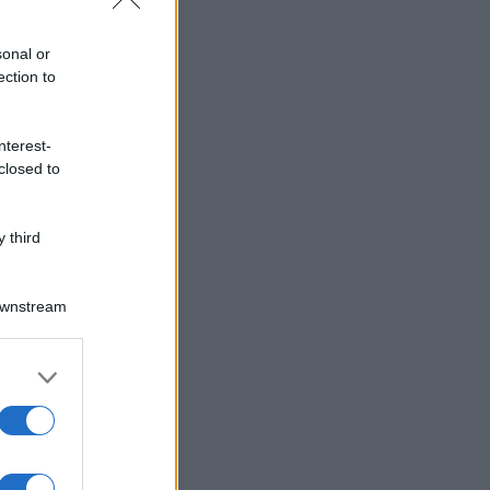
sonal or
ection to
nterest-
closed to
 third
Downstream
er and store
to grant or
ed purposes