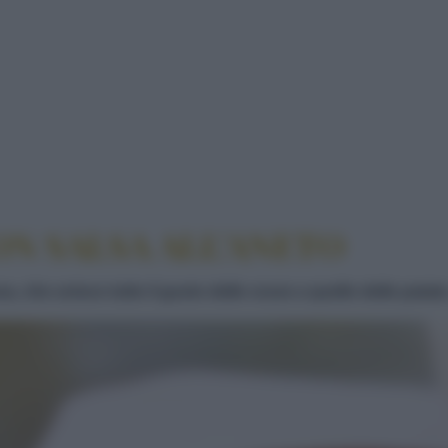
ALL'ANETO
ON SALSA ALL’ANETO
sa, che unisce tutto il gusto delle cozze a quello delle patate