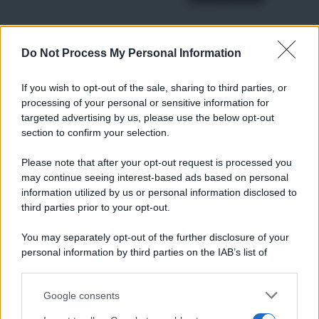
Do Not Process My Personal Information
RICETTE
Ricette di stagione
If you wish to opt-out of the sale, sharing to third parties, or
Dolci e dessert
© 2026 Belpietro Edizioni
processing of your personal or sensitive information for
Periodiche SRL
Primi piatti
targeted advertising by us, please use the below opt-out
Ripr. riservata
Secondi piatti
section to confirm your selection.
P.I. 13673600964
Pane e pizze
Privacy Policy
Please note that after your opt-out request is processed you
Aperitivi
may continue seeing interest-based ads based on personal
Cookie Policy
Antipasti
information utilized by us or personal information disclosed to
Preferenze Privacy
Salse e sughi
third parties prior to your opt-out.
Pubblicità
Torte salate
Note legali
You may separately opt-out of the further disclosure of your
Contorni
Chi siamo
personal information by third parties on the IAB’s list of
Marmellate e confetture
downstream participants.
Le migliori ricette di Sale&Pepe
Google consents
This information may also be disclosed by us to third parties
OCCASIONI SPECIALI
SCUOLA DI CUCINA
on the IAB’s List of Downstream Participants that may further