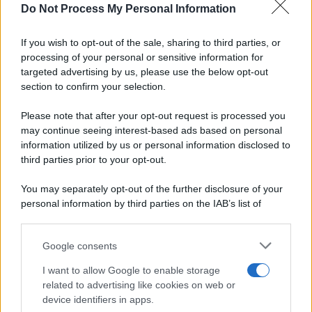
Do Not Process My Personal Information
RICETTE
Ricette di stagione
If you wish to opt-out of the sale, sharing to third parties, or
Dolci e dessert
© 2026 Belpietro Edizioni
processing of your personal or sensitive information for
Periodiche SRL
Primi piatti
targeted advertising by us, please use the below opt-out
Ripr. riservata
Secondi piatti
section to confirm your selection.
P.I. 13673600964
Pane e pizze
Privacy Policy
Please note that after your opt-out request is processed you
Aperitivi
may continue seeing interest-based ads based on personal
Cookie Policy
Antipasti
information utilized by us or personal information disclosed to
Preferenze Privacy
Salse e sughi
third parties prior to your opt-out.
Pubblicità
Torte salate
Note legali
You may separately opt-out of the further disclosure of your
Contorni
Chi siamo
personal information by third parties on the IAB’s list of
Marmellate e confetture
downstream participants.
Le migliori ricette di Sale&Pepe
Google consents
This information may also be disclosed by us to third parties
OCCASIONI SPECIALI
SCUOLA DI CUCINA
on the IAB’s List of Downstream Participants that may further
I want to allow Google to enable storage
Natale
Ingredienti
disclose it to other third parties.
related to advertising like cookies on web or
Torte di compleanno
Come fare a...
device identifiers in apps.
Please note that this website/app uses one or more Google
Menu bambini
Dizionario