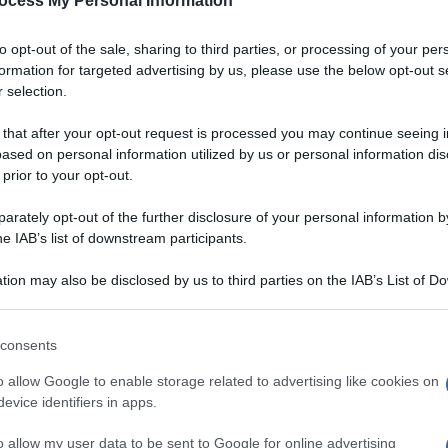
ocess My Personal Information
to opt-out of the sale, sharing to third parties, or processing of your per
formation for targeted advertising by us, please use the below opt-out s
 selection.
 that after your opt-out request is processed you may continue seeing i
ased on personal information utilized by us or personal information dis
 prior to your opt-out.
rately opt-out of the further disclosure of your personal information by
he IAB’s list of downstream participants.
tion may also be disclosed by us to third parties on the IAB’s List of 
 that may further disclose it to other third parties.
 that this website/app uses one or more Google services and may gath
consents
including but not limited to your visit or usage behaviour. You may click 
sce, verdura e frutta
 to Google and its third-party tags to use your data for below specifi
VOTA
o allow Google to enable storage related to advertising like cookies on
fizioso
ogle consent section.
evice identifiers in apps.
elle
sono una
specialità
tutta italiana, una sorta di
pane
o allow my user data to be sent to Google for online advertising
integrale
, a volte miscelate con farina di
orzo
: cotte
in