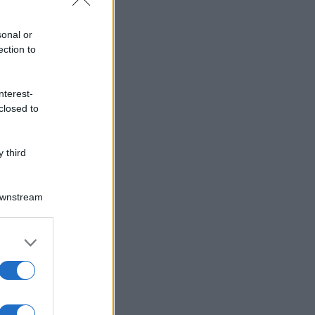
sonal or
ection to
nterest-
closed to
 third
Downstream
er and store
to grant or
ed purposes