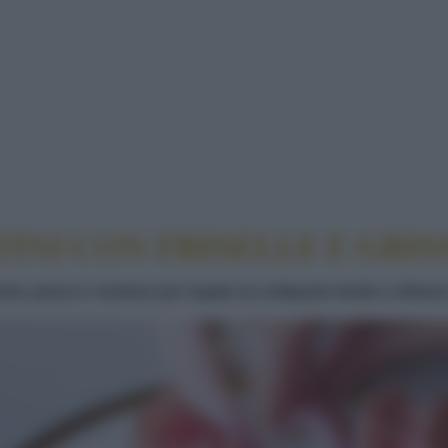
INI CON FRISELLE E GRISSINI
INI CON FRISELLE E GRIS
umi, pesce e verdure per regale un antipasto facile e sfizios