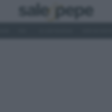
OGHI
VINI
IL LATO VEGETALE
NEWS ED EVENT