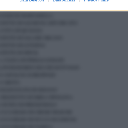
18 PICCOLE FRISELLE O FRISE
 GRISSINI
6 DADI DI MORTADELLA
6 FETTE DI SALMONE AFFUMICATO
3 UOVA DI QUAGLIA
6 FETTE DI SALAME MILANO
6 FETTE DI LONZINO
6 FETTE DI SPECK
/2 TAZZA DI PISELLI LESSATI
12 POMODORINI SECCHI SOTT'OLIO
6 CASTAGNE SCIROPPATE
1 CAROTA
6 BASTONCINI DI SEDANO
1 MEZZETTO DI ERBA CIPOLLINA
1 CIUFFO DI PREZZEMOLO
1 CUCCHIAIO DI CREME FRAICHE
1 CUCCHIAIO DI SUCCO DI LIMONE
1 CUCCHIAIO DI TAHINA