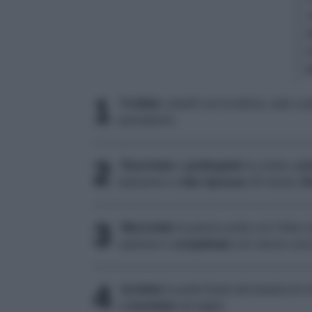
1
Frullate
i piselli con la tahina, sale e 
pomodorini.
2
Raschiate
e
grattugiate
la carota,
con
balsamico e
fate riposare
20 minuti.
Di
3
Mescolate
la panna acida con l'erba ci
salmone e
completate
con mezzo uovo 
4
Incidete
la parte finale dei bastoncini
e
inseritele
nel taglio.