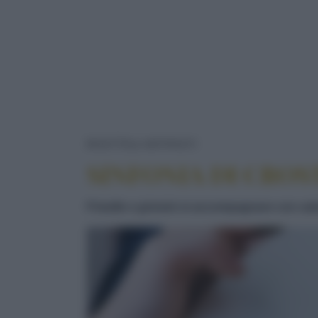
SINFONIA DI CROST
RICETTE
ANTIPASTI
SINFONIA DI CROST
Friselle e grissini si accompagnare con sal