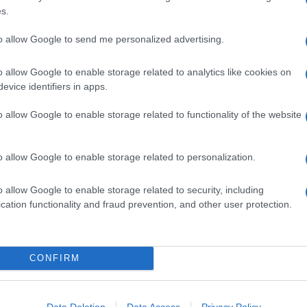
s.
n senso orizzontale e
infornate
una seconda volta per
 foro più o meno largo, sono lisce nella parte sottostante e
to allow Google to send me personalized advertising.
o allow Google to enable storage related to analytics like cookies on
evice identifiers in apps.
rtare e conservare, sono tipiche del
Sud
, dove sono
te
.
o allow Google to enable storage related to functionality of the website
 sono un
PAT
(Prodotto Agroalimentare Tradizionale) della
o allow Google to enable storage related to personalization.
alabria, Basilicata.
o allow Google to enable storage related to security, including
cation functionality and fraud prevention, and other user protection.
ica pugliese, si condiscono con
olio extravergine
,
nta di
lampascioni
(cipolle lunghe di gusto delicato) o di
er servirle, come le
friselle ai frutti di mare
, usate nella
mposto
.
CONFIRM
Ingredienti
Data Deletion
Data Access
Privacy Policy