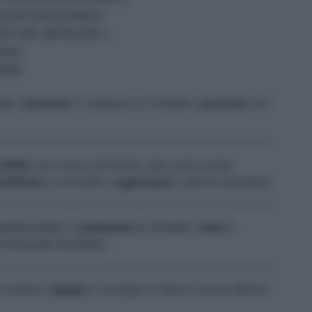
ACETO BALSAMICO
SENAPE AROMATICA
SALE
PEPE
pepe.
Spalmate
il composto su 6 friselle e
guarnite
con i
ditela
con il succo di limone, sale e poco aceto
stribuite
su 6 friselle e
aggiungete
i dadi di mortadella.
pollina tritata e
spalmatela
su 6 friselle.
Unite
il
di quaglia rassodato.
 di sedano,
piegate
a ventaglio le fette di salame Milano