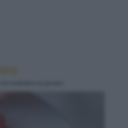
SINI
o da condividere con gli amici