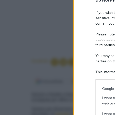
Do Not Pr
If you wish 
sensitive in
confirm your
Please note
based ads b
third parties
You may sepa
Condividi
parties on t
This informa
Participants
Fonti preferite
Google Discover
Please note
Google 
information 
Grissini e friselle si fanno ricchi di salumi e pe
deny consent
I want t
sciroppata per offrire un antipasto colorato e s
in below Go
web or d
Variano per dimensioni e spessore, ma le
fris
I want t
biscottato, di
semola
di grano duro o di farina