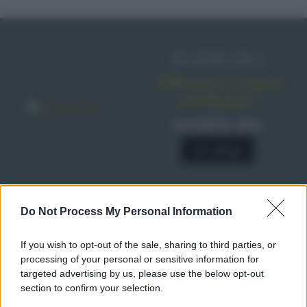
IN EDICOLA
Abbonati o regala
sale&pepe!
SCONTO 40%
A € 28,90
Do Not Process My Personal Information
RICETTE
Ricette di stagione
If you wish to opt-out of the sale, sharing to third parties, or
Dolci e dessert
© 2026 Belpietro Edizioni
processing of your personal or sensitive information for
Periodiche SRL
Primi piatti
targeted advertising by us, please use the below opt-out
Ripr. riservata
Secondi piatti
section to confirm your selection.
P.I. 13673600964
Pane e pizze