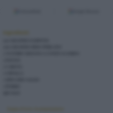
Fonti preferite
Google Discover
Ingredienti
150 GRAMMI ZAMPONE
200 GRAMMI ORZO PERLATO
2 NUEMRO SEDANO A COSTE (GAMBO)
1 PATATA
1 CAROTA
1 CIPOLLA
1 SPICCHIO AGLIO
1 PORRO
QB SALE
Zuppa d'orzo, la preparazione