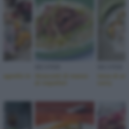
SECONDI
SECONDI
i agnello in
Straccetti di manzo
Uova di ana
al roquefort
curry