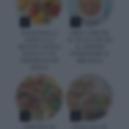
1
2
PANZANELLA
ORECCHIETTE
ESTIVA: LA
AL SUGO CRUDO
RICETTA SENZA
AL DOPPIO
FUOCO CON
POMODORO E
PEPERONCINI
BRICIOLE
DOLCI
3
4
SPIEDINI DI
INSALATA DI