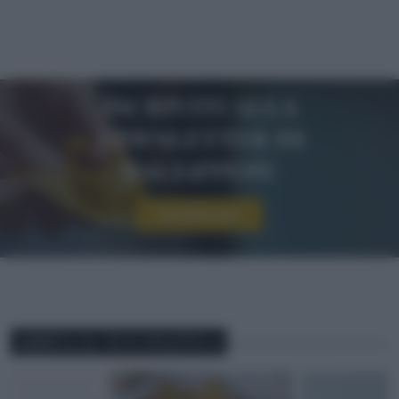
Iscriviti alla
newsletter di
sale&pepe
Iscriviti ora!
ABBINA IL TUO PIATTO A