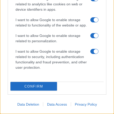
related to analytics like cookies on web or
Decorare
device identifiers in apps.
LUOGHI E PERSONAGGI
VINI E TERRITORI
I want to allow Google to enable storage
Località
Glossario
related to functionality of the website or app.
Personaggi
Bere bene
I want to allow Google to enable storage
Made in Italy
Conoscere il vino
related to personalization.
Mondo
I want to allow Google to enable storage
NEWS ED EVENTI
VIDEO
related to security, including authentication
News
functionality and fraud prevention, and other
Jeunes Restaurateurs
user protection.
Eventi
Consigli pratici
CONFIRM
Benessere
Cultura del cibo
Data Deletion
Data Access
Privacy Policy