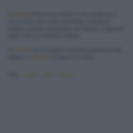
1)
Mettete
200 g di orzo perlato in una pentola con 2
litri di acqua, una carota, una cipolla, 2 costole di
sedano, un porro, una patata e uno spicchio d'aglio tutti
tritati e 150 g di zampone a dadini.
2)
Cuocete
per 25 minuti e, al termine regolate di sale,
pepate e
distribuite
la zuppa in 4 ciotole.
TAG:
#facile
#farro
#zuppa