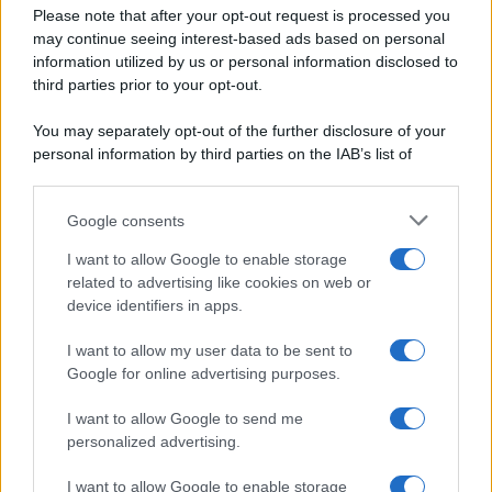
Privacy Policy
Please note that after your opt-out request is processed you
Aperitivi
may continue seeing interest-based ads based on personal
Cookie Policy
Antipasti
information utilized by us or personal information disclosed to
Preferenze Privacy
Salse e sughi
third parties prior to your opt-out.
Pubblicità
Torte salate
Note legali
You may separately opt-out of the further disclosure of your
Contorni
Chi siamo
personal information by third parties on the IAB’s list of
Marmellate e confetture
downstream participants.
Le migliori ricette di Sale&Pepe
Google consents
This information may also be disclosed by us to third parties
OCCASIONI SPECIALI
SCUOLA DI CUCINA
on the IAB’s List of Downstream Participants that may further
I want to allow Google to enable storage
Natale
Ingredienti
disclose it to other third parties.
related to advertising like cookies on web or
Torte di compleanno
Come fare a...
device identifiers in apps.
Please note that this website/app uses one or more Google
Menu bambini
Dizionario
services and may gather and store information including but
Halloween
Utensili
I want to allow my user data to be sent to
not limited to your visit or usage behaviour. You may click to
Google for online advertising purposes.
grant or deny consent to Google and its third-party tags to
Pasqua
Erbe e Aromi
use your data for below specified purposes in below Google
Cucinare la carne
I want to allow Google to send me
consent section.
Preparare il pesce
personalized advertising.
Fare la pasta
I want to allow Google to enable storage
Pulire le verdure