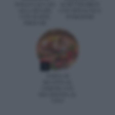
POLLO LACCATI
SCHÜTTELBROT
ALLA SENAPE
CON SPINACINI E
CON SUSINE
POMODORI
FRESCHE
5
TORTA DI
RICOTTA AL
LIMONE CON
MACEDONIA AL
VINO