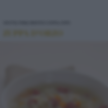
ZUPPA D'ORZO
RICETTE
PRIMI
MINESTRA E ZUPPA
ZUPPA
ZUPPA D’ORZO