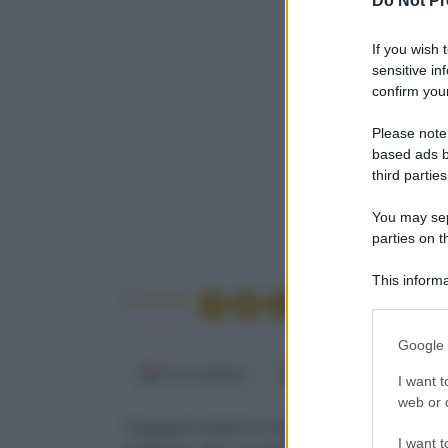
Do Not Pr
If you wish 
sensitive in
confirm your
Please note
based ads b
third parties
You may sepa
parties on t
This informa
Condividi
Participants
Please note
Google 
information 
Fonti preferite
Google Discover
deny consent
I want t
in below Go
web or d
"A giugno la falce è in pugno", dice il proverbi
I want t