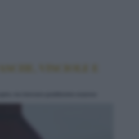
SCIOLE E AMARENE TRA STORIA E GOLOSITÀ
ASCHE, VISCIOLE E
ugine, ma riservano graditissime sorprese