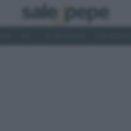
OGHI
VINI
IL LATO VEGETALE
NEWS ED EVENT