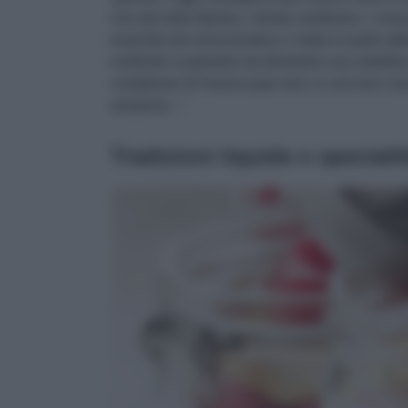
non più tutta italiana. I tempi cambiano, i cons
essendo più remunerativa, è stata in parte abba
evidente e popolare da diventare una metafora 
complesso di musica pop rock, in una loro canzo
amarene...".
Tradizioni liquide e specialità