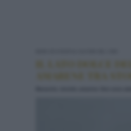
IL L
NEWS ED EVENTI
CULTURA DEL CIBO
IL LATO DOLCE DE
AMARENE TRA STO
Marasche, visciole, amarene. Non sono adat