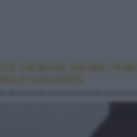
ATO DOLCE DELLE CILIEGIE AMARE: MARASCHE, VI
LLE CILIEGIE AMARE: MAR
RIA E GOLOSITÀ
te alle scorpacciate che si fanno con le loro zuccherose c