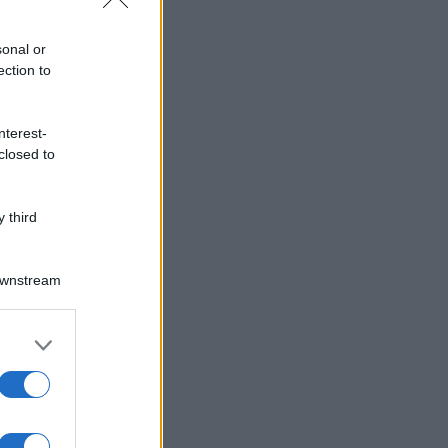
sonal or
ection to
nterest-
closed to
 third
Downstream
er and store
to grant or
ed purposes