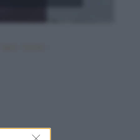
•
•
•
Vegano
Top ricette