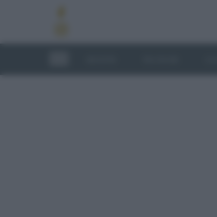
RICETTE
TECNICHE
LU