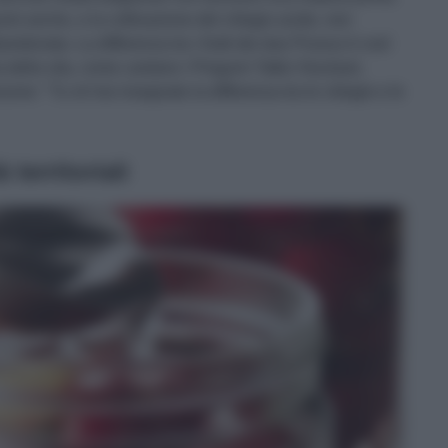
umi anche, e la coltivazione del ciliegio acido, non
ndonata. La differenza tra i frutti dei due Prunus è così
della vita, come cantano i Pinguini Tattici Nucleari,
ne: "Tu mi hai insegnato la differenza tra le ciliegie e le
 territoriali