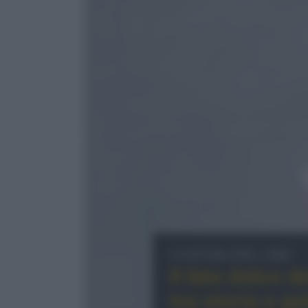
Cultura del cibo
Il lato dolce 
tra storia e go