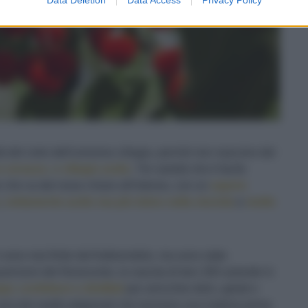
à del cielo dell'universo ciliegia, perché non nascono dal
 cerasus, o ciliegio acido
. Tre varietà che è facile
e che va dal rosso chiaro all'intenso, con un
sapore
,
nettamente acido ma più dolce nella visciola
e
molto
ono mai finite dal fruttivendolo, ma sono state
quant'anni del Novecento, la nascita di ben 200 aziende in
i, confetture e distillati
per arricchire dolci, gelati e
piccole realtà artigianali che lavorano una materia prima