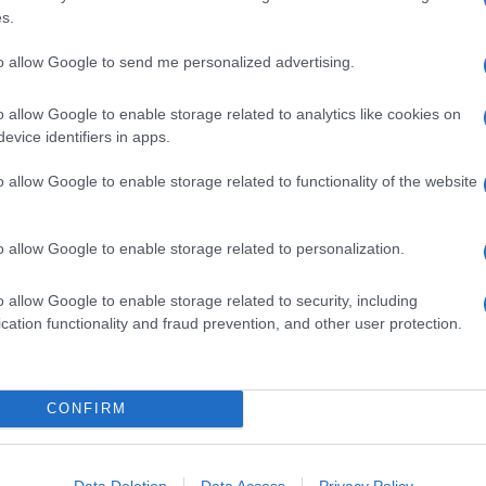
alia si riempie di sagre: in Puglia, nel Lazio, in Emilia, in
s.
. Amanti delle ciliegie non avete che l'imbarazzo della
dipendenza e sensi di colpa e, come ha detto Andy Warhol:
to allow Google to send me personalized advertising.
iegie è che restano lì tutti i noccioli a ricordarti quante ne
e…, ma le ciliegie di cui vi voglio parlare non sono queste
o allow Google to enable storage related to analytics like cookies on
te.
evice identifiers in apps.
o allow Google to enable storage related to functionality of the website
o: marasche, visciole e amarene
o allow Google to enable storage related to personalization.
o allow Google to enable storage related to security, including
cation functionality and fraud prevention, and other user protection.
CONFIRM
Data Deletion
Data Access
Privacy Policy