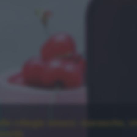
delle ciliegie amare: marasche, 
losità