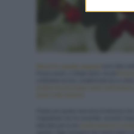
Marasche,
visciole
,
amarene
sono l'altra met
Prunus avium, o ciliegio dolce, ma dal
Prunus
confondere tra loro, caratterizzate da un color
acidulo ma non troppo amaro nell'amarena
amaro nella marasca
.
Proprio per questa mancanza di dolcezza non s
l'ingrediente che ha consentito, nei primi cin
tutta Italia per la loro
trasformazione in sciropp
aperitivi. Oggi rimangono due marchi storici e 