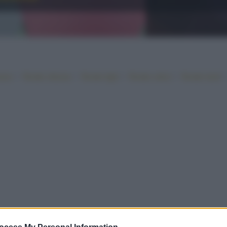
•
•
•
•
iano
Ricette sfiziose
Ricette light
Ricette veloci
Ricette facili