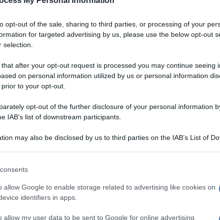
ocess My Personal Information
to opt-out of the sale, sharing to third parties, or processing of your per
formation for targeted advertising by us, please use the below opt-out s
 selection.
 that after your opt-out request is processed you may continue seeing i
ased on personal information utilized by us or personal information dis
 prior to your opt-out.
rately opt-out of the further disclosure of your personal information by
he IAB’s list of downstream participants.
tion may also be disclosed by us to third parties on the IAB’s List of 
 that may further disclose it to other third parties.
 that this website/app uses one or more Google services and may gath
consents
including but not limited to your visit or usage behaviour. You may click 
 to Google and its third-party tags to use your data for below specifi
o allow Google to enable storage related to advertising like cookies on
ogle consent section.
evice identifiers in apps.
o. Verissimo, è tempo di trebbiatura e di feste che la
o allow my user data to be sent to Google for online advertising