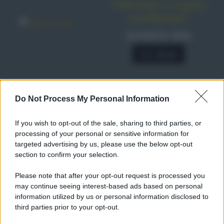
Abbonati o regala
sale&pepe!
SCONTO 40%
A € 28,90
RICETTE
Do Not Process My Personal Information
Ricette di stagione
If you wish to opt-out of the sale, sharing to third parties, or
Dolci e dessert
© 2026 Belpietro Edizioni
processing of your personal or sensitive information for
Periodiche SRL
Primi piatti
targeted advertising by us, please use the below opt-out
Ripr. riservata
Secondi piatti
section to confirm your selection.
P.I. 13673600964
Pane e pizze
Privacy Policy
Please note that after your opt-out request is processed you
Aperitivi
Cookie Policy
may continue seeing interest-based ads based on personal
Antipasti
information utilized by us or personal information disclosed to
Preferenze Privacy
Salse e sughi
third parties prior to your opt-out.
Pubblicità
Torte salate