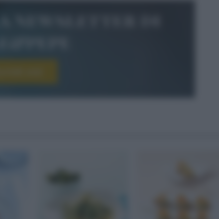
la newsletter di
le&pepe
scriviti ora!