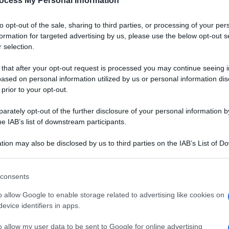
ocess My Personal Information
to opt-out of the sale, sharing to third parties, or processing of your per
formation for targeted advertising by us, please use the below opt-out s
 selection.
 that after your opt-out request is processed you may continue seeing i
ased on personal information utilized by us or personal information dis
 prior to your opt-out.
rately opt-out of the further disclosure of your personal information by
he IAB’s list of downstream participants.
tion may also be disclosed by us to third parties on the IAB’s List of 
 that may further disclose it to other third parties.
 that this website/app uses one or more Google services and may gath
consents
including but not limited to your visit or usage behaviour. You may click 
Ingredienti
 to Google and its third-party tags to use your data for below specifi
o allow Google to enable storage related to advertising like cookies on
ogle consent section.
100 GRAMMI FARINA
evice identifiers in apps.
Q.B. 1 OLIO DI OLIVA EXTRAVERGINE
o allow my user data to be sent to Google for online advertising