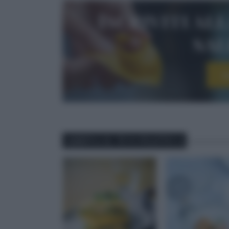
Iscriviti al
sa
I
ABBINA IL TUO PIATTO A