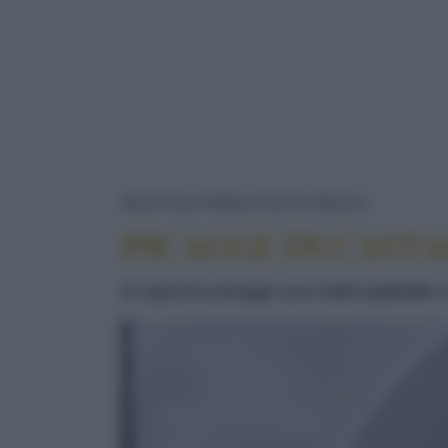
PICAGGE
RICETTE
PRIMI
PASTA FRESCA
PICAGGE DI CAST
In Liguria le picagge sono delle tagliatell