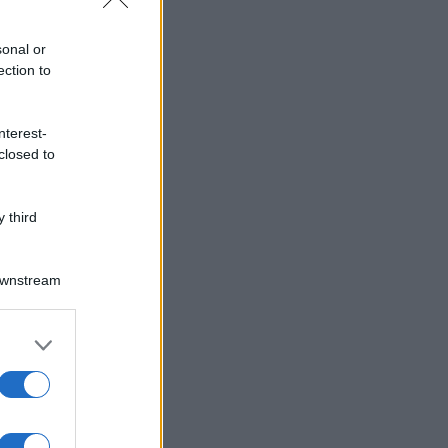
sonal or
ection to
nterest-
closed to
 third
Downstream
er and store
to grant or
ed purposes