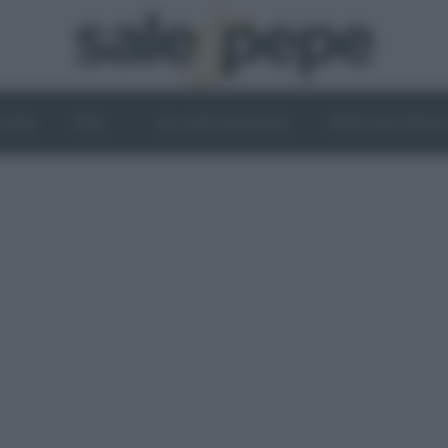
OGHI
VINI
IL LATO VEGETALE
NEWS ED EVENT