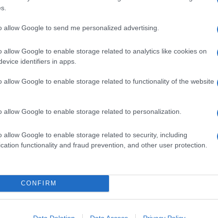
.B. 1 SALE
s.
 1 UOVA
50 GRAMMI PESTO
to allow Google to send me personalized advertising.
100 GRAMMI FARINA DI CASTAGNE
o allow Google to enable storage related to analytics like cookies on
20 GRAMMI GRANA PADANO
evice identifiers in apps.
30 GRAMMI PINOLI
o allow Google to enable storage related to functionality of the website
stagne
o allow Google to enable storage related to personalization.
ola con la farina bianca, unisci le uova sbattute, 1
 a ottenere una pasta liscia e omogenea. Avvolgila in un
o allow Google to enable storage related to security, including
osare per 30 minuti.
cation functionality and fraud prevention, and other user protection.
osta i pinoli. Stendi la pasta in una sfoglia molto sottile
CONFIRM
tagne
Data Deletion
Data Access
Privacy Policy