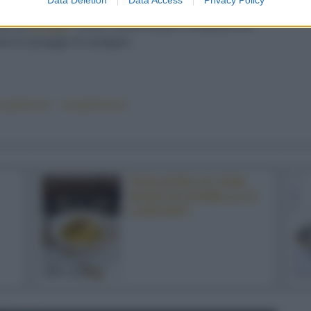
lata con 1 cucchiaio d'olio e scolala. Diluisci il
pesto
sci le
picagge
. Unisci i pinoli tostati e completa con
ervi le
picagge di castagne
.
 vegetariani
#vegetariano
TAGLIATELLE CON
RAGÙ DI AGNELLO E
CARCIOFI