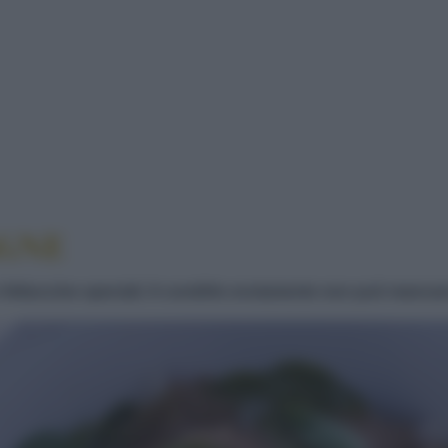
 DI CASTAGNE
AGNE
e o fettuccine speciali. A condirle ovviamente non può manca