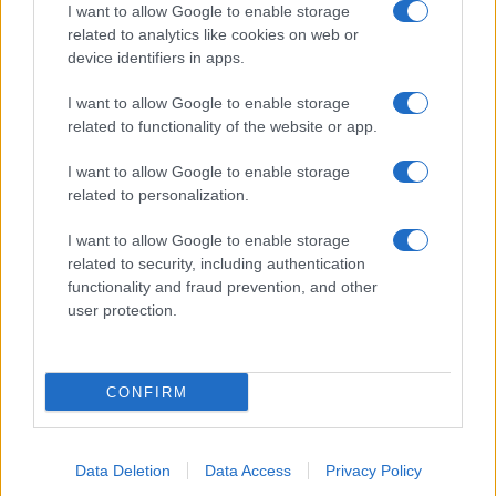
I want to allow Google to enable storage
Pulire le verdure
related to analytics like cookies on web or
Decorare
device identifiers in apps.
LUOGHI E PERSONAGGI
VINI E TERRITORI
I want to allow Google to enable storage
Località
Glossario
related to functionality of the website or app.
Personaggi
Bere bene
I want to allow Google to enable storage
Made in Italy
Conoscere il vino
related to personalization.
Mondo
I want to allow Google to enable storage
NEWS ED EVENTI
VIDEO
related to security, including authentication
News
functionality and fraud prevention, and other
Jeunes Restaurateurs
user protection.
Eventi
Consigli pratici
CONFIRM
Benessere
Cultura del cibo
Data Deletion
Data Access
Privacy Policy