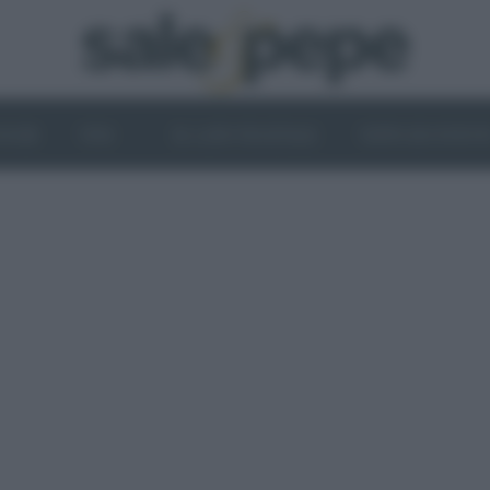
OGHI
VINI
IL LATO VEGETALE
NEWS ED EVENT