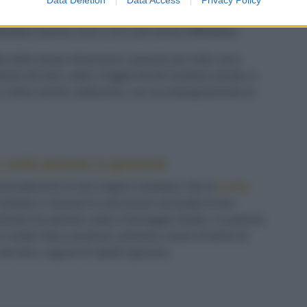
 sopra un foglio di carta da forno, con il dorso di un
ttangolo spesso circa 2 cm e poi lascia raffreddare.
tte delle stesse dimensioni, passale poi nelle uova
ante olio ben caldo. Friggile finché risultano dorate in
e infine servile caldissime, con accompagnamento di
e sulla polenta in generale
ta tradiscono la loro origine contadina. Ma la
ricetta
rbida e cremosa le arricchisce ed esalta la loro
trasto tra polenta calda e formaggio freddo. La polenta
n realtà indica qualsiasi alimento a base di farina di
del farro, oppure di spelta egiziana.