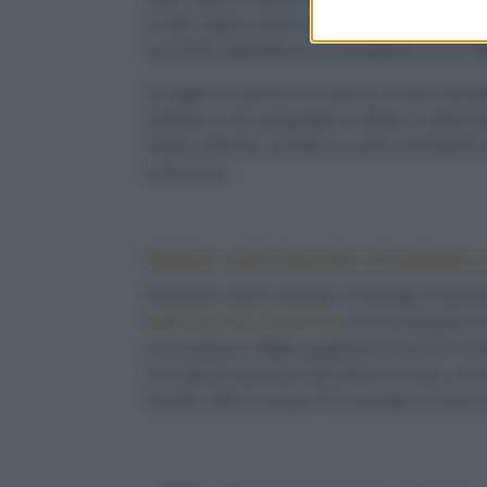
sciolti; regola quindi il sale, versa la polenta
cucchiaio appiattiscila e pareggiala in un re
3) Taglia la polenta in modo da creare barre
sbattute e nel pangrattato e tuffale in abbond
modo uniforme, scolale su carta assorbente 
crescenza.
Notizie sulle barrette di polenta 
Rustiche e poco costose, le barrette di polen
delle barrette di polenta
con la crescenza mo
croccantezza. Molto gradevole è anche il con
fa in genere pensare alla farina di mais, ma i
cereali cotto in acqua. Per esempio la farina 