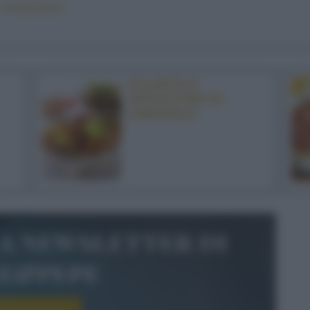
#vegetariano
POLENTA E
SPEZZATINO DI
CINGHIALE
la newsletter di
le&pepe