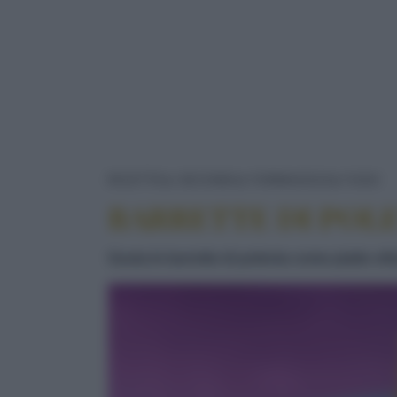
B
RICETTE
SECONDI
FORMAGGIO
FUSO
BARRETTE DI POL
Gusta le barrette di polenta come piatto sfiz