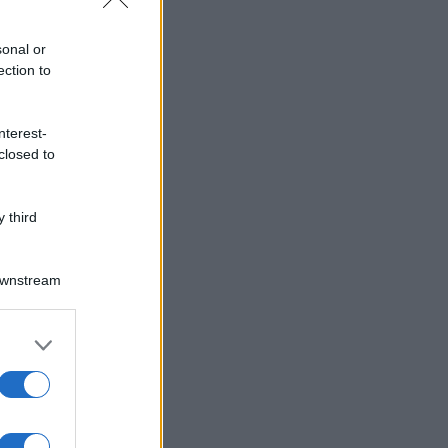
sonal or
ection to
nterest-
closed to
 third
Downstream
er and store
to grant or
ed purposes