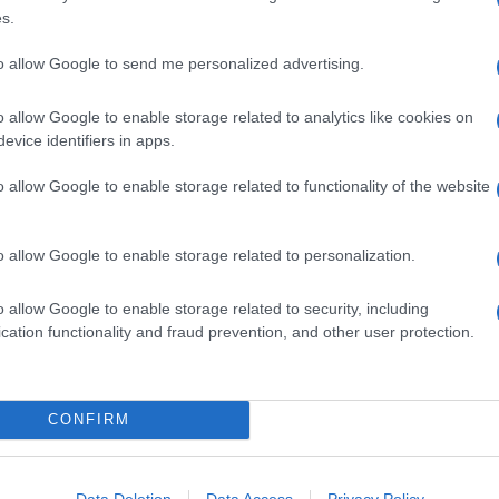
30 GRAMMI GRANA GRATTUGIATO
s.
1/2 LITRO LATTE INTERO
Q.B. OLIO DI ARACHIDI
to allow Google to send me personalized advertising.
Q.B. PANE GRATTUGIATO
o allow Google to enable storage related to analytics like cookies on
.B. SALE
evice identifiers in apps.
6 FOGLIE SALVIA
2 UOVA
o allow Google to enable storage related to functionality of the website
250 GRAMMI POLENTA A COTTURA RAPIDA
o allow Google to enable storage related to personalization.
lenta
o allow Google to enable storage related to security, including
 polenta
, versa in una casseruola mezzo litro di acqua,
cation functionality and fraud prevention, and other user protection.
glie di salvia dopo averle lavate e tagliate a julienne e
farina versandola a pioggia, mescola con una frusta onde
a, rispettando i tempi che troverai indicati sulla
CONFIRM
g di crescenza (ma prima tagliala a tocchetti), un po' di
 fino a quando non vedrai i formaggi completamente
Data Deletion
Data Access
Privacy Policy