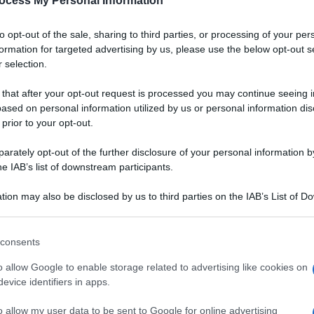
ocess My Personal Information
to opt-out of the sale, sharing to third parties, or processing of your per
formation for targeted advertising by us, please use the below opt-out s
 selection.
 that after your opt-out request is processed you may continue seeing i
ased on personal information utilized by us or personal information dis
 prior to your opt-out.
rately opt-out of the further disclosure of your personal information by
he IAB’s list of downstream participants.
tion may also be disclosed by us to third parties on the IAB’s List of 
 that may further disclose it to other third parties.
 that this website/app uses one or more Google services and may gath
consents
including but not limited to your visit or usage behaviour. You may click 
Ingredienti
 to Google and its third-party tags to use your data for below specifi
o allow Google to enable storage related to advertising like cookies on
ogle consent section.
200 GRAMMI CRESCENZA
evice identifiers in apps.
.B. PEPE
o allow my user data to be sent to Google for online advertising