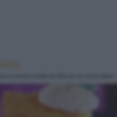
ARRETTE DI POLENTA
ENTA
ioso e nutriente, perfetto da offrire per una cena in allegria