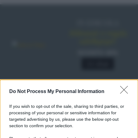
IN EDICOLA
Abbonati o regala
sale&pepe!
SCONTO 40%
A € 28,90
RICETTE
Do Not Process My Personal Information
Ricette di stagione
If you wish to opt-out of the sale, sharing to third parties, or
Dolci e dessert
© 2026 Belpietro Edizioni
processing of your personal or sensitive information for
Periodiche SRL
Primi piatti
targeted advertising by us, please use the below opt-out
Ripr. riservata
Secondi piatti
section to confirm your selection.
P.I. 13673600964
Pane e pizze
Privacy Policy