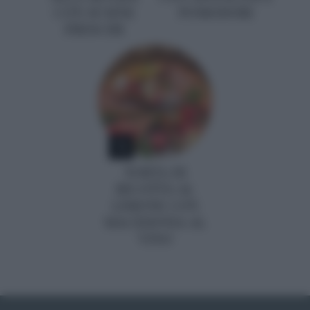
CON SUSINE
POMODORI
FRESCHE
5
TORTA DI
RICOTTA AL
LIMONE CON
MACEDONIA AL
VINO