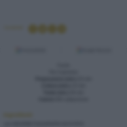
Condividi
Fonti preferite
Google Discover
Facile
Per 4 persone
Preparazione (min.)
25 min
Cottura (min.)
15 min
Totale (min.)
40 min
Calorie
650 cal/porzione
Ingredienti
320 GRAMMI TAGLIOLINI ALL'UOVO