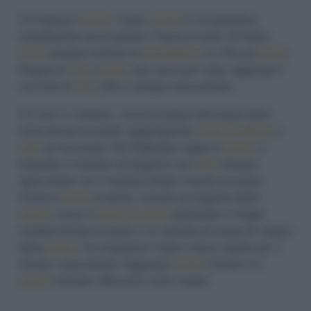
2) Prepara il
pesto
. Tosta i
pinoli
in un padellino
antiaderente senza grassi. Passa al mixer 2/3 della
verza
lessata insieme al
parmigiano
e a 40 g di
pinoli
.
Regola di
sale
e
pepe
; poi, poco per volta, aggiungi 6
cucchiai di
olio
a filo e sempre mescolando.
3) Cuoci e condisci. Lessa la pasta nell'acqua della
verza tenuta da parte, aggiungendo
acqua bollente
e
sale
se necessari. Nel frattempo, taglia lo
speck
a
listarelle e rosolale nel tegame con l'
olio
rimasto;
sgocciolale con il mestolo forato e tienile da parte.
Scola la
pasta
al dente, versala nel tegame dello
speck
, unisci il
pesto di verza
preparato, le foglie
scottate tenute da parte e un mestolo di acqua di cottura
della
pasta
. Fai insaporire il tutto a fuoco medio per 1
minuto, mescolando. Aggiungi i
pinoli
rimasti e lo
speck
rosolato. Mescola e servi subito.