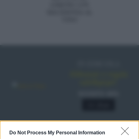
LIMONE CON
MACEDONIA AL
VINO
IN EDICOLA
Abbonati o regala
sale&pepe!
SCONTO 40%
A € 28,90
RICETTE
Do Not Process My Personal Information