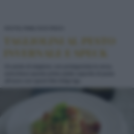
TAGLIOLINI AL PESTO INVER
RICETTE
PRIMI
PASTA FRESCA
TAGLIOLINI AL PESTO
INVERNALE E SPECK
Un pesto di stagione, con protagonista la verza,
arricchisce questo primo piatto saporito di pasta
all'uovo con speck Alto Adige Igp.