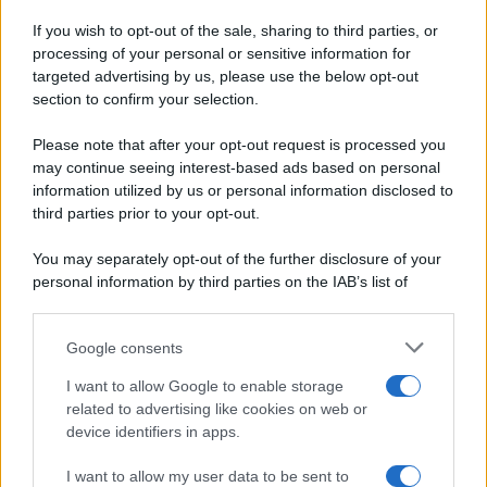
Ricette di stagione
If you wish to opt-out of the sale, sharing to third parties, or
Dolci e dessert
© 2026 Belpietro Edizioni
processing of your personal or sensitive information for
Periodiche SRL
Primi piatti
targeted advertising by us, please use the below opt-out
Ripr. riservata
Secondi piatti
section to confirm your selection.
P.I. 13673600964
Pane e pizze
Privacy Policy
Please note that after your opt-out request is processed you
Aperitivi
Cookie Policy
may continue seeing interest-based ads based on personal
Antipasti
information utilized by us or personal information disclosed to
Preferenze Privacy
Salse e sughi
third parties prior to your opt-out.
Pubblicità
Torte salate
Note legali
You may separately opt-out of the further disclosure of your
Contorni
Chi siamo
personal information by third parties on the IAB’s list of
Marmellate e confetture
downstream participants.
Le migliori ricette di Sale&Pepe
Google consents
This information may also be disclosed by us to third parties
OCCASIONI SPECIALI
SCUOLA DI CUCINA
on the IAB’s List of Downstream Participants that may further
I want to allow Google to enable storage
Natale
Ingredienti
disclose it to other third parties.
related to advertising like cookies on web or
Torte di compleanno
Come fare a...
device identifiers in apps.
Please note that this website/app uses one or more Google
Menu bambini
Dizionario
services and may gather and store information including but
Halloween
Utensili
I want to allow my user data to be sent to
not limited to your visit or usage behaviour. You may click to