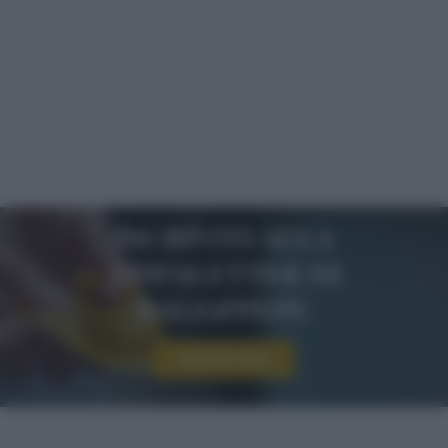
Iscriviti alla
newsletter di
sale&pepe
Iscriviti ora!