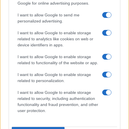
Google for online advertising purposes.
Pasqua
Erbe e Aromi
grant or deny consent to Google and its third-party tags to
use your data for below specified purposes in below Google
Cucinare la carne
I want to allow Google to send me
consent section.
Preparare il pesce
personalized advertising.
Fare la pasta
I want to allow Google to enable storage
Pulire le verdure
related to analytics like cookies on web or
Decorare
device identifiers in apps.
LUOGHI E PERSONAGGI
VINI E TERRITORI
I want to allow Google to enable storage
Località
Glossario
related to functionality of the website or app.
Personaggi
Bere bene
I want to allow Google to enable storage
Made in Italy
Conoscere il vino
related to personalization.
Mondo
I want to allow Google to enable storage
NEWS ED EVENTI
VIDEO
related to security, including authentication
News
functionality and fraud prevention, and other
Jeunes Restaurateurs
user protection.
Eventi
Consigli pratici