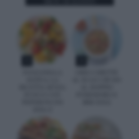
MENU DI AGOSTO
1
2
PANZANELLA
ORECCHIETTE
ESTIVA: LA
AL SUGO CRUDO
RICETTA SENZA
AL DOPPIO
FUOCO CON
POMODORO E
PEPERONCINI
BRICIOLE
DOLCI