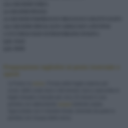
700 GRAMMI VERZA
50 GRAMMI PINOLI
50 GRAMMI PARMIGIANO REGGIANO GRATTUGIATO
100 GRAMMI SPECK ALTO ADIGE IGP A FETTINE
7 CUCCHIAI OLIO EXTRAVERGINE D'OLIVA
Q.B. SALE
Q.B. PEPE
Preparazione tagliolini al pesto invernale e
speck
1) Pulisci la
verza
. Privala delle foglie esterne più
scure, delle coste dure e del torsolo; lava e spezzetta le
foglie rimaste e lessale per circa 10 minuti in una
pentola con abbondante
acqua
bollente salata.
Sgocciolale con il mestolo forato, tenendo da parte la
pentola con l'acqua della verza.