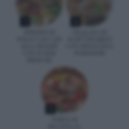
3
4
SPIEDINI DI
INSALATA DI
POLLO LACCATI
SCHÜTTELBROT
ALLA SENAPE
CON SPINACINI E
CON SUSINE
POMODORI
FRESCHE
5
TORTA DI
RICOTTA AL