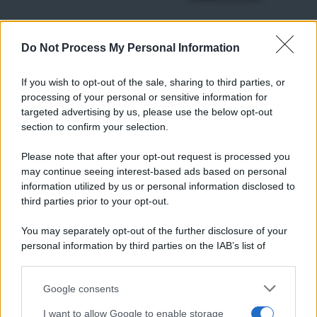
Do Not Process My Personal Information
RICETTE
Ricette di stagione
If you wish to opt-out of the sale, sharing to third parties, or
Dolci e dessert
© 2026 Belpietro Edizioni
processing of your personal or sensitive information for
Periodiche SRL
Primi piatti
targeted advertising by us, please use the below opt-out
Ripr. riservata
Secondi piatti
section to confirm your selection.
P.I. 13673600964
Pane e pizze
Privacy Policy
Please note that after your opt-out request is processed you
Aperitivi
may continue seeing interest-based ads based on personal
Cookie Policy
Antipasti
information utilized by us or personal information disclosed to
Preferenze Privacy
Salse e sughi
third parties prior to your opt-out.
Pubblicità
Torte salate
Note legali
You may separately opt-out of the further disclosure of your
Contorni
Chi siamo
personal information by third parties on the IAB’s list of
Marmellate e confetture
downstream participants.
Le migliori ricette di Sale&Pepe
Google consents
This information may also be disclosed by us to third parties
OCCASIONI SPECIALI
SCUOLA DI CUCINA
on the IAB’s List of Downstream Participants that may further
I want to allow Google to enable storage
Natale
Ingredienti