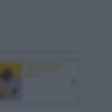
PANNA COTTA AL
CIOCCOLATO E
MENTA