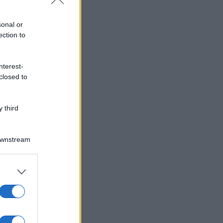
sonal or
ection to
nterest-
closed to
 third
Downstream
er and store
to grant or
ed purposes