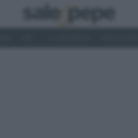
OGHI
VINI
IL LATO VEGETALE
NEWS ED EVENT