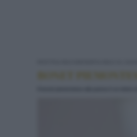
RICETTE
DOLCI/DESSERT
DOLCI AL CUCC
BONET PIEMONTES
Il bonet piemontese alla panna è un dolce a