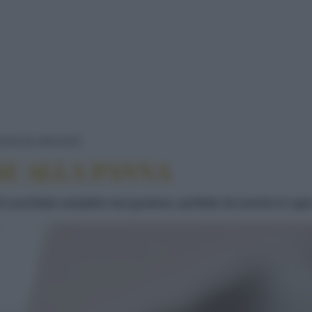
BONET PIEMONTESE ALLA PANNA
HIAIO
MOUSSE
E ALLA PANNA
l cucchiaio semplice ma gustoso, perfetto da servire in ogn