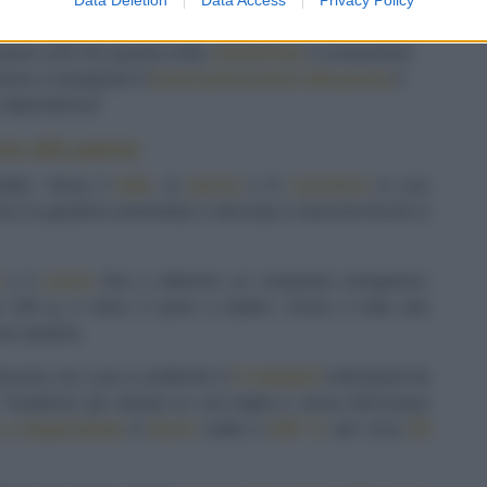
iule e disponi sul banco gli ingredienti necessari per la
siamo certi che questa volta,
Sale&Pepe
ti conquisterà
zione a mangiarlo! Il
bonet piemontese alla panna
è
a dipendenza!
se alla panna
dda. Versa il
latte
, la
panna
e lo
zucchero
in una
sci la gelatina ammollata e strizzata e mescola finchè si
e il
cacao
fino a ottenere un composto omogeneo.
100 g, e riduci il pane a dadini. Unisci il tutto alla
na spatola.
escola con cura e suddividi in
6 stampini
individuali da
. Trasferisci gli stampi su una teglia e versa dell’acqua
a bagnomaria
in
forno
caldo a
150° C
per circa
30