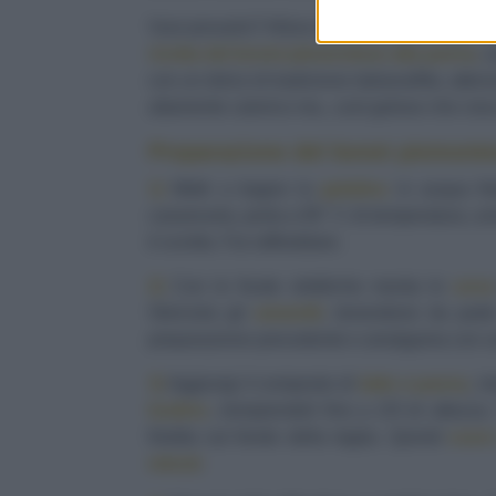
Vuoi provarlo? Allora indossa subito il gremb
ricetta del bonet piemontese alla panna
, 
con un dolce di tradizione italiana!Ma, atten
altamente calorico ma...così goloso che cre
Preparazione del bonet piemonte
1)
Metti a bagno la
gelatina
in acqua fre
casseruola, porta a 95° C di temperatura, uni
è sciolta. Fai raffreddare.
2)
Con le fruste elettriche monta le
uova
Sbriciola gli
amaretti
, tenendone da parte 
preparazione precedente e amalgama con u
3)
Aggiungi il composto di
latte e panna
, m
budino
, riempiendoli fino a 2/3 di altezza
fredda sul fondo della teglia. Quindi
cuoci
minuti
.