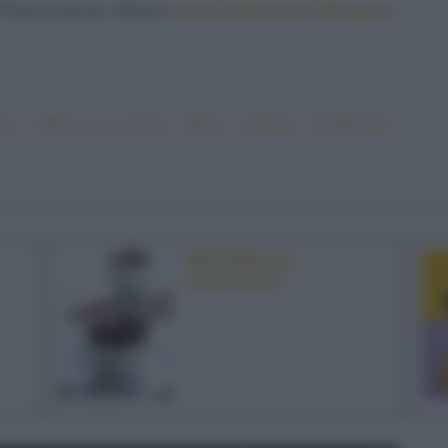
. Prima di servire, sforma i
bonet
piemontese alla panna
lci
#dolci al cucchiaio
#pane
#panna
#tradizione
MOUSSE AU
CHOCOLAT