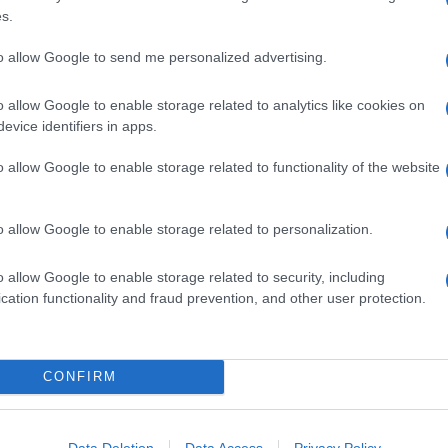
200 GRAMMI ZUCCHERO
s.
100 GRAMMI PANNA FRESCA
60 GRAMMI CACAO AMARO
to allow Google to send me personalized advertising.
10 GRAMMI GELATINA IN FOGLI
o allow Google to enable storage related to analytics like cookies on
30 GRAMMI PANE BIANCO
evice identifiers in apps.
7 UOVA
o allow Google to enable storage related to functionality of the website
ionale della pasticceria piemontese, molto simile al più
 sia la consistenza finale che la tecnica di cottura:
a
o allow Google to enable storage related to personalization.
ca è fatta semplicemente di amaretti, uova, latte,
”
. Il
bonet piemontese
, rispetto alla variante bianca,
o allow Google to enable storage related to security, including
giunge agli ingredienti del bonet il cacao e un goccio di
cation functionality and fraud prevention, and other user protection.
mancare alla fine di pranzi importanti
ontese alla panna
; un dessert al cucchiaio che piacerà
CONFIRM
eparazione è facile, anche se, un po’ diversa da quella
 il pane bianco che insieme alla panna rendono questo
za interessante
Data Deletion
Data Access
Privacy Policy