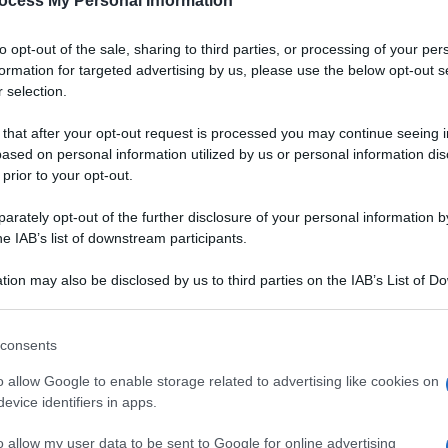
ocess My Personal Information
to opt-out of the sale, sharing to third parties, or processing of your per
formation for targeted advertising by us, please use the below opt-out s
 selection.
 that after your opt-out request is processed you may continue seeing i
ased on personal information utilized by us or personal information dis
 prior to your opt-out.
rately opt-out of the further disclosure of your personal information by
he IAB’s list of downstream participants.
tion may also be disclosed by us to third parties on the IAB’s List of 
 that may further disclose it to other third parties.
 that this website/app uses one or more Google services and may gath
consents
including but not limited to your visit or usage behaviour. You may click 
Ingredienti
 to Google and its third-party tags to use your data for below specifi
o allow Google to enable storage related to advertising like cookies on
ogle consent section.
900 GRAMMI LATTE INTERO
evice identifiers in apps.
500 GRAMMI AMARETTI SECCHI
o allow my user data to be sent to Google for online advertising