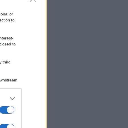
sonal or
ection to
nterest-
closed to
 third
Downstream
er and store
to grant or
ed purposes