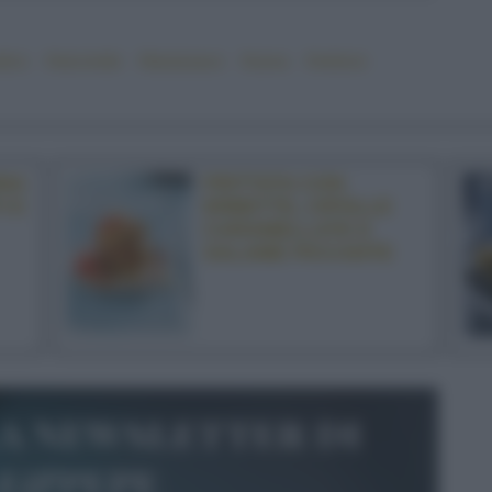
tico
#secondo
#tarassaco
#uova
#veloce
INA
FRITTATA CON
I E
ERBETTE, CIPOLLE
CARAMELLATE E
SALAME PICCANTE
la newsletter di
le&pepe