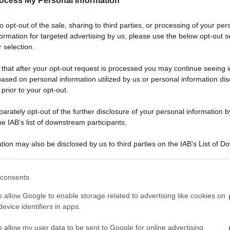
ocess My Personal Information
to opt-out of the sale, sharing to third parties, or processing of your per
formation for targeted advertising by us, please use the below opt-out s
 selection.
 that after your opt-out request is processed you may continue seeing i
ased on personal information utilized by us or personal information dis
 prior to your opt-out.
rately opt-out of the further disclosure of your personal information by
he IAB’s list of downstream participants.
tion may also be disclosed by us to third parties on the IAB’s List of 
 that may further disclose it to other third parties.
 that this website/app uses one or more Google services and may gath
consents
including but not limited to your visit or usage behaviour. You may click 
 to Google and its third-party tags to use your data for below specifi
o allow Google to enable storage related to advertising like cookies on
Ingredienti
ogle consent section.
evice identifiers in apps.
6 UOVA
o allow my user data to be sent to Google for online advertising