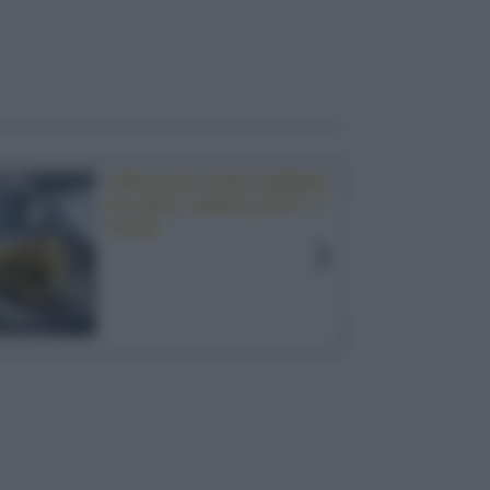
FRITTATA CON FARINA
DI CECI, CIPOLLOTTI E
FAVE