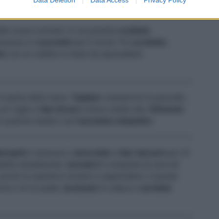
tto acqua corrente. In una pentola
scaldate
tarassaco e
cuocetelo
per 5 minuti. Poi
scolatelo
,
lo
con un coltello in modo da spezzettarlo
il palmo della mano.
Tagliate
a bastoncini la pancetta,
on l'aglio e
fate dorare
a fuoco medio alto.
Eliminate
 qualche istante e poi
lasciatelo
intiepidire
.
iungete
il tarassaco,
mescolate
e
fate riposare
per 10
adella antiaderente,
versatevi
il composto di uova ed
nche la superficie inizierà a rapprendersi. A questo
chio o di un piatto,
terminate
la cottura e
servitela