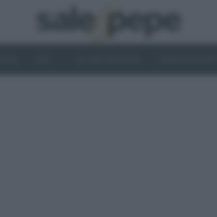
OGHI
VINI
IL LATO VEGETALE
NEWS ED EVENT