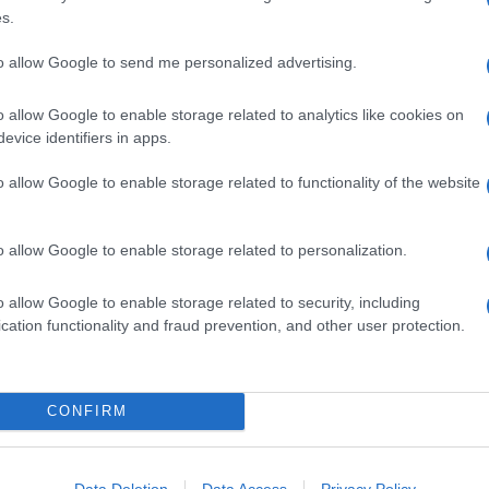
600 G DI TARASSACO FOGLIE (O DENTE DI LEONE)
s.
80 G DI PANCETTA TESA
1 SPICCHIO DI AGLIO
to allow Google to send me personalized advertising.
OLIO EXTRAVERGINE D'OLIVA
o allow Google to enable storage related to analytics like cookies on
PEPE
evice identifiers in apps.
SALE
o allow Google to enable storage related to functionality of the website
co
sono ricchi di sostanze nutritive e possono quindi
redienti versatili. Può essere consumato cotto al
o allow Google to enable storage related to personalization.
alata. I
fiori
possono essere utilizzati per dare più
o allow Google to enable storage related to security, including
cation functionality and fraud prevention, and other user protection.
saco va trattato con
delicatezza
: per lavarlo si immerge
 le mani, poi si scola e si asciuga. Se usato a crudo
CONFIRM
non schiacciarlo e in
sbieco
. Se invece il tarassaco si
 e salata senza coperchio. L'acqua di cottura è un
Data Deletion
Data Access
Privacy Policy