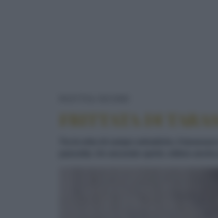
FRITTATA DI TARAS
RICETTE
SECONDI
FRITTATA DI TARA
Tra le erbe di campo selvatiche, il tarassa
pancetta. Un secondo sprint, ottimo anche 