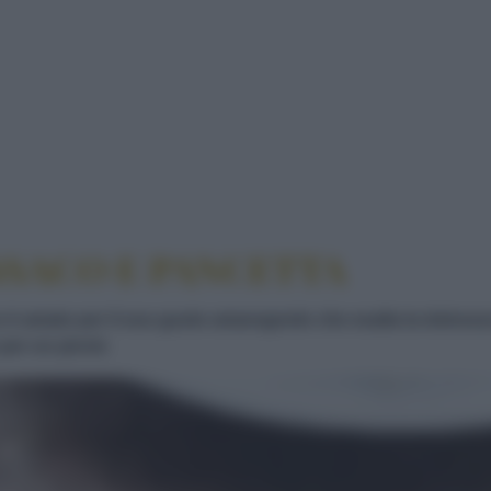
SACO E PANCETTA
SSACO E PANCETTA
co è amato per il suo gusto amarognolo che esalta la dolcezz
per un picnic