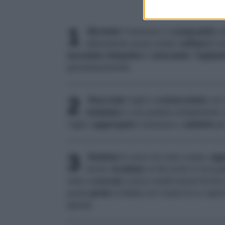
1
Mondate
il tarassaco e
sciaquatelo
so
abbondante acqua salata,
tuffatevi
il 
lasciatelo
intiepidire
e
strizzatelo
.
Tagliate
grossolanamente.
2
Sbucciate
l'aglio e
schiacciatelo
con 
mettetela
in una padella antiaderente c
l'aglio,
aggiungete
il tarassaco,
saltalelo
per
3
Sbattete
le uova con sale e pepe,
agg
minuti.
Scaldate
un filo d'olio in una p
erbe e
cuocete
a fuoco medio basso finché a
punto
girate
la frittata con l'aiuto di un coper
tipieda.