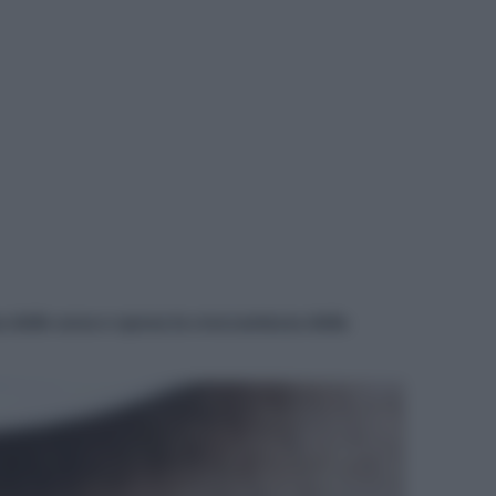
a delle uova e sposa la croccantezza della