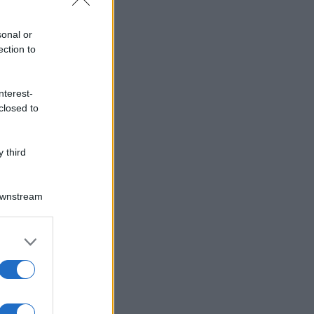
sonal or
ection to
nterest-
closed to
 third
Downstream
er and store
to grant or
ed purposes