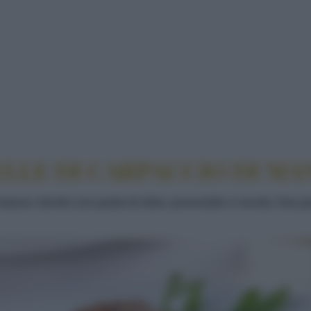
 RONDELLE DI CARPACCIO DI MANZO FARCITE
ELLE DI CARPACCIO DI MA
anzo, farcite con pasta di olive, prosciutto e rucola. Una p