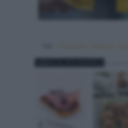
I
TAG:
#carne bovina
#carpaccio
#cre
ABBINA IL TUO PIATTO A