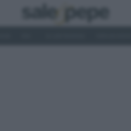
OGHI
VINI
IL LATO VEGETALE
NEWS ED EVENT