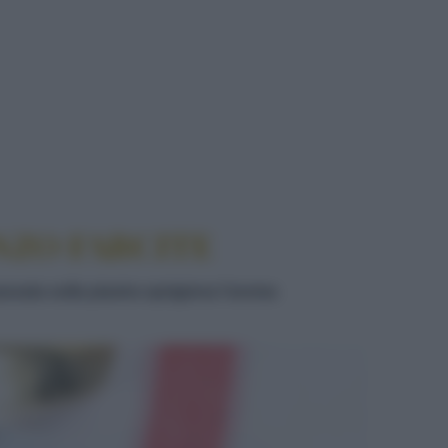
NZO FARCITE
assata sulla piastra sprigiona l'aroma