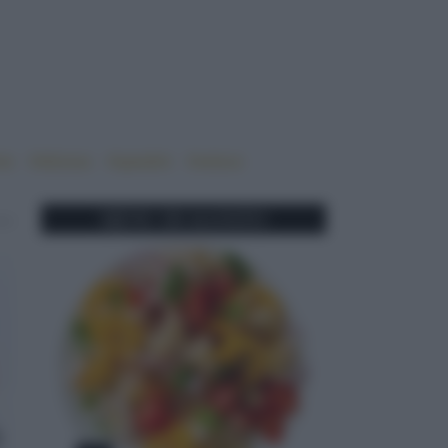
ne
#sfizioso
#spiedini
#veloce
MENU DI AGOSTO