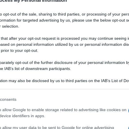
ocess My Personal Information
to opt-out of the sale, sharing to third parties, or processing of your per
formation for targeted advertising by us, please use the below opt-out s
 selection.
 that after your opt-out request is processed you may continue seeing i
ased on personal information utilized by us or personal information dis
 prior to your opt-out.
rately opt-out of the further disclosure of your personal information by
he IAB’s list of downstream participants.
tion may also be disclosed by us to third parties on the IAB’s List of 
 that may further disclose it to other third parties.
 that this website/app uses one or more Google services and may gath
consents
including but not limited to your visit or usage behaviour. You may click 
 to Google and its third-party tags to use your data for below specifi
o allow Google to enable storage related to advertising like cookies on
ta di olive, prosciutto e
ogle consent section.
evice identifiers in apps.
VOTA
ono pronte
o allow my user data to be sent to Google for online advertising