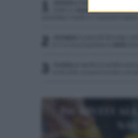
1
Stendete
le fettine di carpaccio su un 
15x40 cm.
Spalmatele
con la pasta d'o
spezzettata, il basilico e il pomodoro tagliato
2
Avvolgete
la carne dal lato lungo, arro
di 2 cm circa di spessore e
infilate
delic
3
Scottate
gli spiedini di rondelle sulla 
un filo d'olio, un pizzico di sale e una
Iscriviti al
sa