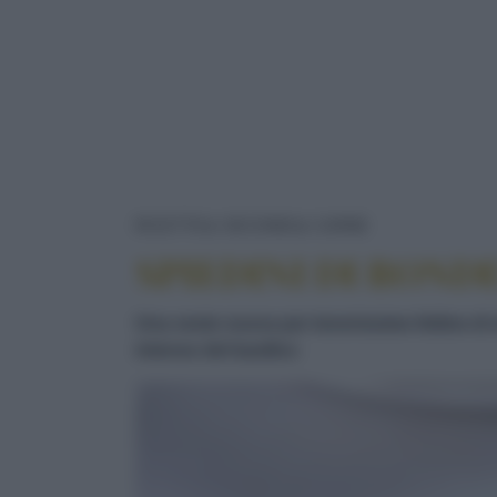
SPIEDINI DI
RICETTE
SECONDI
CARNE
SPIEDINI DI ROND
Una veste nuova per tenerissime fettine di m
intenso del basilico