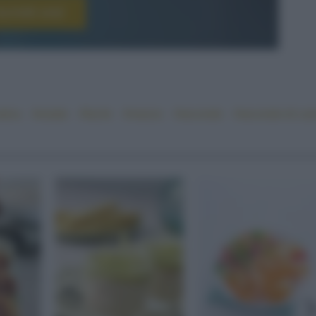
scriviti ora!
ativa
#estate
#facile
#manzo
#secondo
#secondo di car