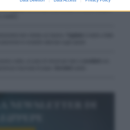
foglio di carta da forno, formando un rettangolo di circa
live,
coprite
con le fette di prosciutto, la rucola lavata e
 a dadini.
tolandola ben stretta sul ripieno.
Tagliate
il rotolo a fette
atamente le rondelle ottenute sugli spiedi.
piastra calda, un paio di minuti per lato e
conditeli
con
 generosa macinata di pepe.
Serviteli
subito.
la newsletter di
le&pepe