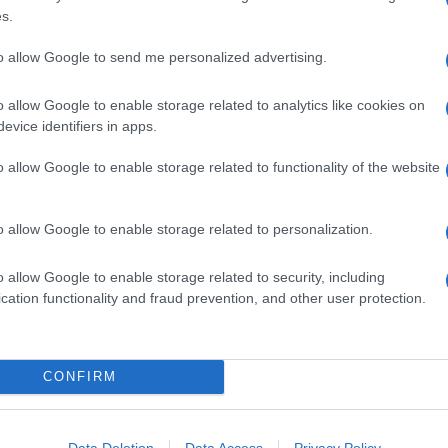
dicono alle preparazioni
crude
(lo scamone andrà
s.
to allow Google to send me personalized advertising.
tello, anche se l'operazione risulterà più rapida e precisa
te la carne in
frigorifero
per una mezz'ora, una volta
o allow Google to enable storage related to analytics like cookies on
evice identifiers in apps.
Ingredienti
o allow Google to enable storage related to functionality of the website
50 G DI CARPACCIO DI MANZO
200 G DI FETTE DI PROSCIUTTO COTTO
o allow Google to enable storage related to personalization.
1 MAZZETTO DI RUCOLA
1 POMODORO POMODORO MATURO
o allow Google to enable storage related to security, including
cation functionality and fraud prevention, and other user protection.
4 CUCCHIAI DI PASTA DI OLIVE
1 MAZZETTO DI BASILICO
OLIO EXTRAVERGINE D'OLIVA
CONFIRM
SALE
PEPE
Data Deletion
Data Access
Privacy Policy