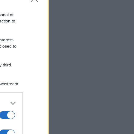
sonal or
ection to
nterest-
closed to
 third
Downstream
er and store
to grant or
ed purposes