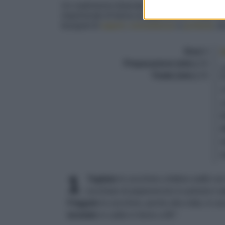
Un matrimonio fortunato, cui si aggiungono le 
impolverate di farina al peperoncino e fritte ve
bouquet di
sapori
,
consistenze
e
profumi
, d
Dosi
4
Preparazione (min.)
15
Totale (min.)
15
1
Tagliate
le zucchine a fettine sottili c
cucchiaio di peperoncino in polvere e
s
Friggete
le zucchine, poche alla volta, in u
tenetele
in caldo in forno a 80°.