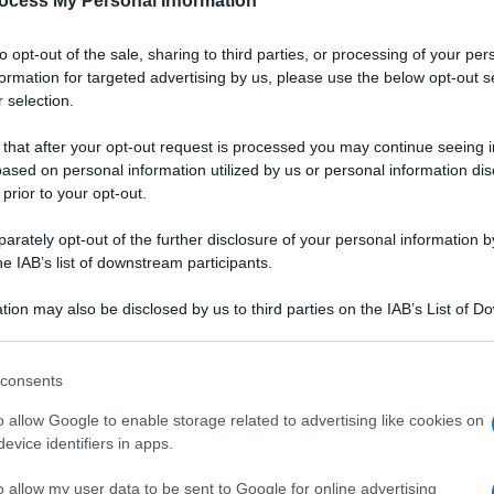
ocess My Personal Information
to opt-out of the sale, sharing to third parties, or processing of your per
formation for targeted advertising by us, please use the below opt-out s
 selection.
 that after your opt-out request is processed you may continue seeing i
ased on personal information utilized by us or personal information dis
 prior to your opt-out.
rately opt-out of the further disclosure of your personal information by
he IAB’s list of downstream participants.
tion may also be disclosed by us to third parties on the IAB’s List of 
 that may further disclose it to other third parties.
 that this website/app uses one or more Google services and may gath
consents
including but not limited to your visit or usage behaviour. You may click 
 to Google and its third-party tags to use your data for below specifi
o allow Google to enable storage related to advertising like cookies on
ogle consent section.
evice identifiers in apps.
o allow my user data to be sent to Google for online advertising