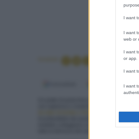
purpose
I want 
I want t
web or d
I want t
or app.
Condividi
I want t
Fonti preferite
Google Discover
I want t
authenti
Un piatto di pasta fresca fa subito festa. Basta
con sapienza e creatività. Noi abbiamo scelto
da latte di bufala e friarielli
che portano in tav
inconfondibile dei prodotti del Sud, delicato e
morbido corteggiano un condimento cremoso: p
tutta la dolcezza del sole del Mediterraneo.