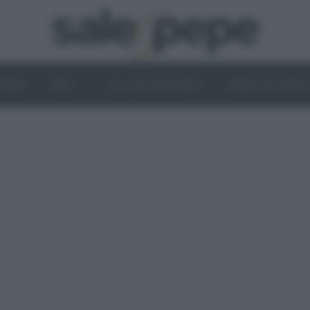
OGHI
VINI
IL LATO VEGETALE
NEWS ED EVENT