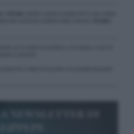
ata.
Versate
, intanto, il pesto al pistacchio in una ciotola,
tura dei ravioli per renderlo molto cremoso.
Scolate
i
nte con le chips di zucchine e, se vi piace, un po' di
di grana o pecorino.
pistacchio e chips di zucchine con prodotti acquistati
la newsletter di
le&pepe