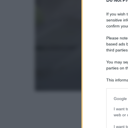
Do Not Pr
If you wish 
sensitive in
confirm your
Please note
based ads b
third parties
You may sepa
parties on t
This informa
Participants
Please note
Google 
information 
deny consent
I want t
in below Go
web or d
I want t