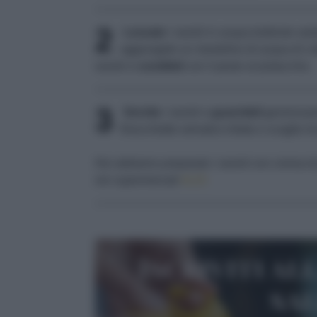
2
Lessate
i ravioli in acqua bollente sal
aggiungete un mestolino di acqua di cot
ravioli e
conditeli
con il pesto al pistacchio.
3
Servite
i ravioli e
guarniteli
generosame
finocchietto selvatico tritato e scaglie 
Noi abbiamo preparato i ravioli con crema di 
nei supermercati
ALDI.
Iscriviti al
sa