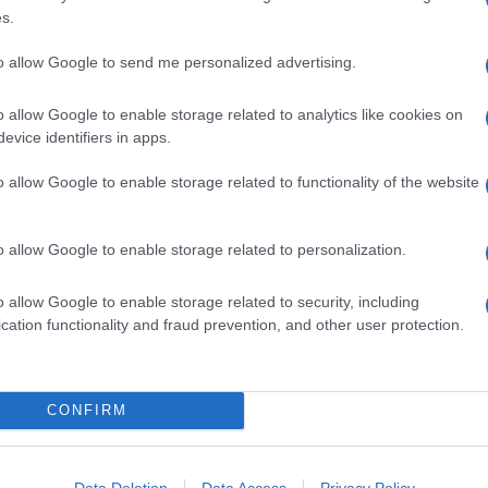
s.
to allow Google to send me personalized advertising.
o allow Google to enable storage related to analytics like cookies on
evice identifiers in apps.
o allow Google to enable storage related to functionality of the website
o allow Google to enable storage related to personalization.
o allow Google to enable storage related to security, including
cation functionality and fraud prevention, and other user protection.
 combinare gli ingredienti
VOTA
 dei
ravioli mozzarella
ola il gusto
CONFIRM
 deciso allo stesso tempo. Pasta al dente e ripieno
erfetto il
pesto al pistacchio
, un frutto che concentra
Data Deletion
Data Access
Privacy Policy