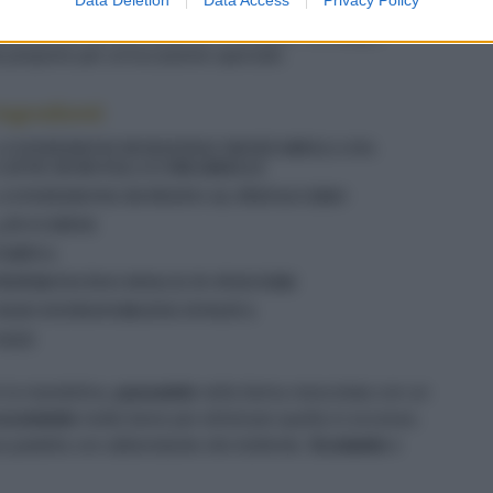
sfiziosissime e croccanti chips di
zucchine
, appena
locemente nell'olio bollente. Il risultato? Un ampio
a proporre per un'occasione speciale.
Ingredienti
2 CONFEZIONI DI RAVIOLI MOZZARELLA DA
LATTE DI BUFALA E FRIARIELLI
1 CONFEZIONE DI PESTO AL PISTACCHIO
4 ZUCCHINE
FARINA
PEPERONCINO DOLCE IN POLVERE
OLIO EXTRAVERGINE D'OLIVA
SALE
on la mandolina,
passatele
nella farina mescolata con un
cuotetele
molto bene per eliminare quella in eccesso.
na padella con abbondante olio bollente.
Scolatele
e