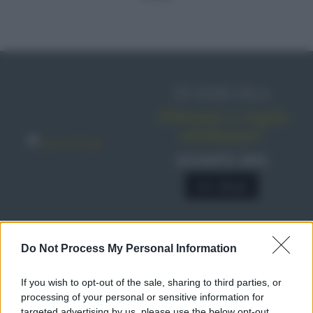
IN EDICOLA
Abbonati o regala
sale&pepe!
SCONTO 40%
A € 28,90
RICETTE
Do Not Process My Personal Information
Ricette di stagione
If you wish to opt-out of the sale, sharing to third parties, or
Dolci e dessert
© 2026 Belpietro Edizioni
processing of your personal or sensitive information for
Periodiche SRL
Primi piatti
targeted advertising by us, please use the below opt-out