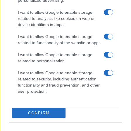
personalized advertising.
Fare la pasta
I want to allow Google to enable storage
Pulire le verdure
related to analytics like cookies on web or
Decorare
device identifiers in apps.
LUOGHI E PERSONAGGI
VINI E TERRITORI
I want to allow Google to enable storage
Località
Glossario
related to functionality of the website or app.
Personaggi
Bere bene
I want to allow Google to enable storage
Made in Italy
Conoscere il vino
related to personalization.
Mondo
I want to allow Google to enable storage
NEWS ED EVENTI
VIDEO
related to security, including authentication
News
functionality and fraud prevention, and other
Jeunes Restaurateurs
user protection.
Eventi
Consigli pratici
CONFIRM
Benessere
Cultura del cibo