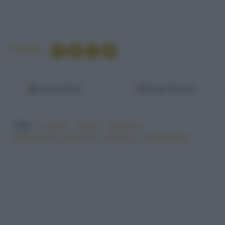
Condividi
Fonti preferite
Google Discover
TAG:
#crema
#facile
#finocchio
#Primi piatti vegetariani
#sfizioso
#vegetariano