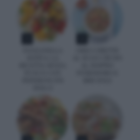
1
2
PANZANELLA
ORECCHIETTE
ESTIVA: LA
AL SUGO CRUDO
RICETTA SENZA
AL DOPPIO
FUOCO CON
POMODORO E
PEPERONCINI
BRICIOLE
DOLCI
3
4