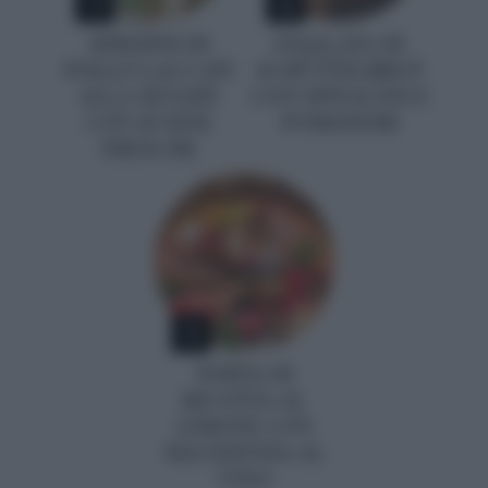
SPIEDINI DI
INSALATA DI
POLLO LACCATI
SCHÜTTELBROT
ALLA SENAPE
CON SPINACINI E
CON SUSINE
POMODORI
FRESCHE
5
TORTA DI
RICOTTA AL
LIMONE CON
MACEDONIA AL
VINO