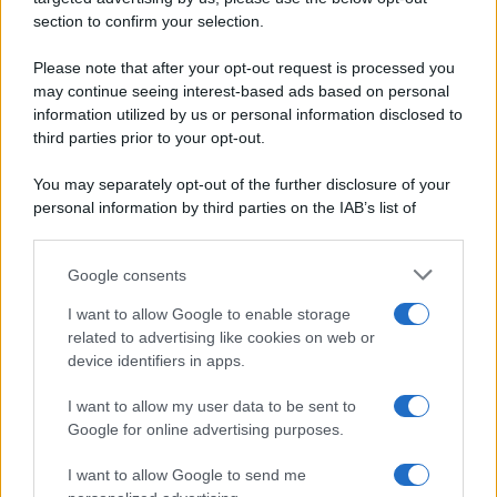
Ripr. riservata
Secondi piatti
section to confirm your selection.
P.I. 13673600964
Pane e pizze
Privacy Policy
Please note that after your opt-out request is processed you
Aperitivi
Cookie Policy
may continue seeing interest-based ads based on personal
Antipasti
information utilized by us or personal information disclosed to
Preferenze Privacy
Salse e sughi
third parties prior to your opt-out.
Pubblicità
Torte salate
Note legali
You may separately opt-out of the further disclosure of your
Contorni
Chi siamo
personal information by third parties on the IAB’s list of
Marmellate e confetture
downstream participants.
Le migliori ricette di Sale&Pepe
Google consents
This information may also be disclosed by us to third parties
OCCASIONI SPECIALI
SCUOLA DI CUCINA
on the IAB’s List of Downstream Participants that may further
I want to allow Google to enable storage
Natale
Ingredienti
disclose it to other third parties.
related to advertising like cookies on web or
Torte di compleanno
Come fare a...
device identifiers in apps.
Please note that this website/app uses one or more Google
Menu bambini
Dizionario
services and may gather and store information including but
Halloween
Utensili
I want to allow my user data to be sent to
not limited to your visit or usage behaviour. You may click to
Google for online advertising purposes.
Pasqua
Erbe e Aromi
grant or deny consent to Google and its third-party tags to
use your data for below specified purposes in below Google
Cucinare la carne
I want to allow Google to send me
consent section.
Preparare il pesce