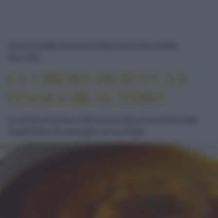
RICETTE
PRIMI
PASSATO E CREMA VELLUTATA
CREMA
LA CREMA DI ZUCCA E FINOCCHI AL TIMO
VELLUTATA
LA CREMA DI ZUCCA E
FINOCCHI AL TIMO
La crema di zucca e finocchi al timo è un primo tutto
vegetariano da mangiare al cucchiaio