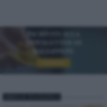
Iscriviti alla
newsletter di
sale&pepe
Iscriviti ora!
ABBINA IL TUO PIATTO A