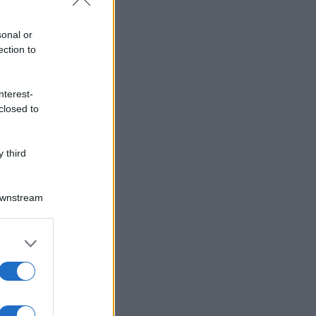
sonal or
ection to
nterest-
closed to
 third
Downstream
er and store
to grant or
ed purposes