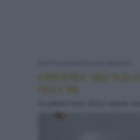
CH
RICETTE
ANTIPASTI
CON FORMAGGIO
CHEESECAKE SALA
SECCHI
Un antipasto fresco, sfizioso, elegante, da 