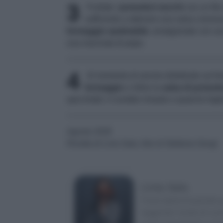
3
Frullate i
pomodori secchi
con un filo
sufficiente a ottenere una salsa cremos
formaggio spalmabile
; amalgamate con una 
una macinata di pepe.
4
Al momento di servire distribuite sul fon
formaggio
e infine la
salsa di pomodo
spicchietti, il crumble rimasto e qualche fogl
Agosto 2026
Ricetta di Livia Sala, foto di Stefania Giorgi
Livia Sala
Food stylist di grande 
leggendo riviste di cuci