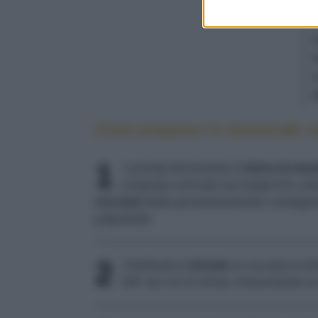
Come preparare le cheesecake s
1
Lavorate brevemente la
farina di man
composto a briciole non troppo fini; uni
nocciole
tritate grossolanamente e amalgama
polpastrelli.
2
Distribuite le
briciole
su una placca fod
180° per 10-12 minuti, rimescolando un 