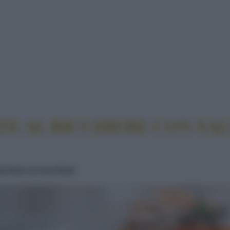
EESECAKE SALATE AL BICCHIERE CON SALSA DI 
TE AL BICCHIERE CON SA
gustare al cucchiaio