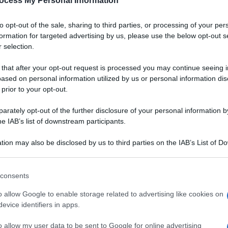
ocess My Personal Information
to opt-out of the sale, sharing to third parties, or processing of your per
formation for targeted advertising by us, please use the below opt-out s
 selection.
 that after your opt-out request is processed you may continue seeing i
ased on personal information utilized by us or personal information dis
 prior to your opt-out.
rately opt-out of the further disclosure of your personal information by
he IAB’s list of downstream participants.
tion may also be disclosed by us to third parties on the IAB’s List of 
 that may further disclose it to other third parties.
 that this website/app uses one or more Google services and may gath
consents
including but not limited to your visit or usage behaviour. You may click 
 to Google and its third-party tags to use your data for below specifi
o allow Google to enable storage related to advertising like cookies on
ogle consent section.
evice identifiers in apps.
articolarmente sfiziose:
VOTA
y di
farina di mandorle
e
o allow my user data to be sent to Google for online advertising