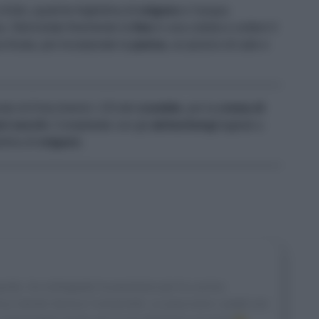
 d'olio, qualche fogliolina di
origano
e l'acqua
a. Sbriciolate finemente la
feta
in una ciotola e unitevi il
frusta, poi incorporate la
panna
, un pizzico di sale e
do di 8 bicchierini i 2/3 del
crumble
, poi la
crema di
ri secchi
. Completate con gli
alchechengi
tagliati a
iolina di
origano
.
gusto, ha sviluppato la passione per la cucina
na mentre faceva l’università. Le piacciono i piatti con