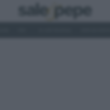
OGHI
VINI
IL LATO VEGETALE
NEWS ED EVENT