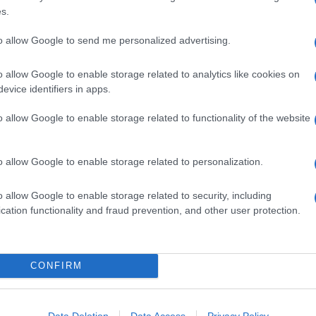
 dolce, di
panna
,
feta
e
s.
alsa di
pomodori secchi
è intervallata dal sapore acidulo
l'
origano
fresco. Una proposta interessante anche per
to allow Google to send me personalized advertising.
o allow Google to enable storage related to analytics like cookies on
evice identifiers in apps.
nate
cheesecake all'olio con olive, zucchinette e
pure alla
cheesecake al salmone
.
o allow Google to enable storage related to functionality of the website
o allow Google to enable storage related to personalization.
Ingredienti
300 G DI FORMAGGIO SPALMABILE
o allow Google to enable storage related to security, including
00 G DI FETA
cation functionality and fraud prevention, and other user protection.
125 ML DI PANNA FRESCA
100 G DI NOCCIOLE SGUSCIATE NON TOSTATE
30 G DI BURRO
CONFIRM
80 G DI FARINA DI MANDORLE
1 CUCCHIAINO DI ZUCCHERO
Data Deletion
Data Access
Privacy Policy