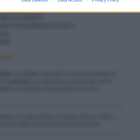
120 G DI POMODORI SECCHI SOTT'OLIO
8 ALCHECHENGI
ORIGANO FRESCO
OLIO EXTRAVERGINE DI OLIVA
SALE
PEPE
alate
dorle
con il
burro
a pezzettini in modo da ottenere un
te lo
zucchero
e un generoso pizzico di sale, poi le
tele al composto schiacciandolo un po' tra i
erata con carta da forno e cuocete nel forno caldo a
paio di volte le briciole durante questo tempo.