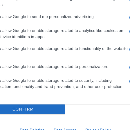
s.
 miscela di
latte intero
e la parte grassa del latte (la
to allow Google to send me personalized advertising.
 l'utilizzo di caglio. Per questo, è classificato come
ci dolci con il mascarpone, irresistibile anche per
o allow Google to enable storage related to analytics like cookies on
oppate al pepe di Sichuan
.
evice identifiers in apps.
Ingredienti
o allow Google to enable storage related to functionality of the website
250 G DI MASCARPONE
200 G DI FORMAGGIO CREMOSO
o allow Google to enable storage related to personalization.
100 G DI MIELE
2 CUCCHIAI DI COGNAC
o allow Google to enable storage related to security, including
MELA
cation functionality and fraud prevention, and other user protection.
ZUCCHERO A VELO
CIALDE
CONFIRM
rmaggio e mela
Data Deletion
Data Access
Privacy Policy