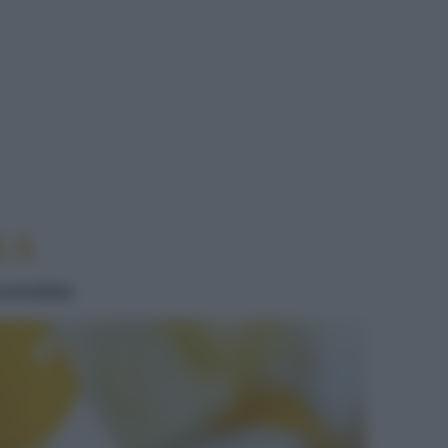
MELA
LA
aramellata