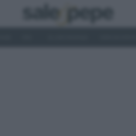
OGHI
VINI
IL LATO VEGETALE
NEWS ED EVENT