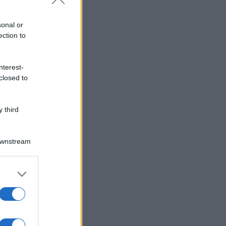
sonal or
ection to
nterest-
closed to
 third
Downstream
er and store
to grant or
ed purposes