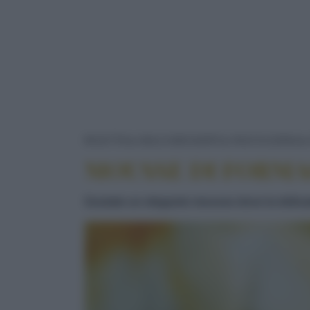
RICETTE
DOLCI/DESSERT
PASTICCERIA
MOUSSE DI FORMA
Gustate un elegante mousse dove la delicat