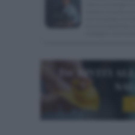
Nata in una famiglia di 
bambina. Al quinto anno
che l’ha portata, tra l’a
sui set di Sale&Pepe. A
campagna: come scopri
Iscriviti al
sa
I