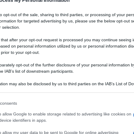
ocess My Personal Information
to opt-out of the sale, sharing to third parties, or processing of your per
formation for targeted advertising by us, please use the below opt-out s
 selection.
 that after your opt-out request is processed you may continue seeing i
ased on personal information utilized by us or personal information dis
 prior to your opt-out.
rately opt-out of the further disclosure of your personal information by
he IAB’s list of downstream participants.
tion may also be disclosed by us to third parties on the IAB’s List of 
 that may further disclose it to other third parties.
 that this website/app uses one or more Google services and may gath
consents
including but not limited to your visit or usage behaviour. You may click 
dovuto al
mascarpone
,
 to Google and its third-party tags to use your data for below specifi
VOTA
o allow Google to enable storage related to advertising like cookies on
 gusto delicato e
ogle consent section.
evice identifiers in apps.
dei
dessert
, anche come
o allow my user data to be sent to Google for online advertising