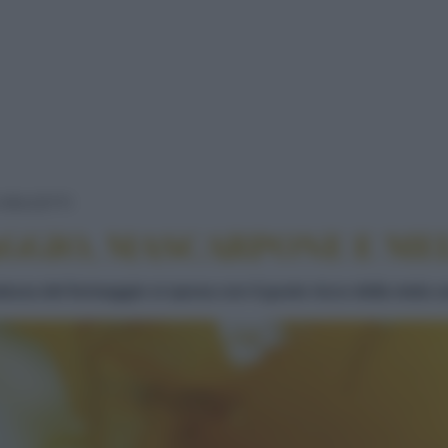
MOUSSE DI FORMAGGIO, MASCARPONE E 
DOLCETTI
GGIO, MASCARPONE E ME
ezza del formaggio si sposa con il gusto ricco della mela c