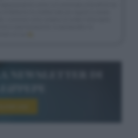
appassionati di cucina, si è avvicinata ai fornelli fin da
 di Medicina ha mollato tutto per seguire la strada
ltro, a lavorare come creatrice di ricette e food stylist
ma la sperimentazione, la spontaneità e la
rete sul suo
IG
.
la newsletter di
le&pepe
scriviti ora!