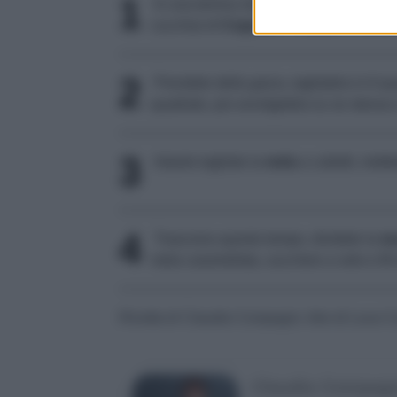
1
In una terrina mettete 250 g di
mascar
cucchiai di
Cognac
e il
miele
di melata
2
Prendete della garza, tagliatela in 6 qu
quadrato, poi avvolgetela su se stessa e 
3
Intanto tagliate la
mela
a cubetti, mette
4
Trascorso questo tempo, dividete la
m
mela caramellata, zucchero a velo e fili
Ricetta di Claudia Compagni, foto di Luca 
Claudia Compag