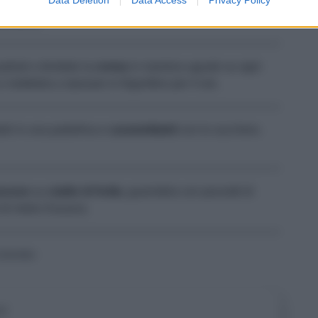
pone
e 200 g di
formaggio da spalmare
, insieme a 2
 d'abete.
adrati e dividete la
crema
in maniera uguale su ogni
mettetela a riposare in frigorifero per 4 ore.
teli in una padellina e
caramellateli
con lo zucchero.
ousse
su
cialde di frolla
, guarnitela con pezzetti di
 di miele d’acacia.
Colombo
ni