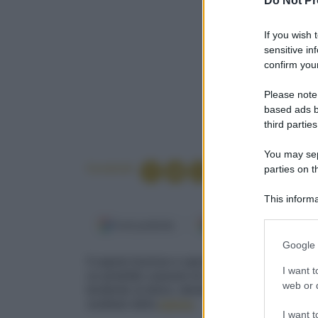
Do Not Pr
If you wish 
sensitive in
confirm your
Please note
based ads b
third parties
You may sepa
Condividi
parties on t
This informa
Participants
Fonti preferite
Google Discover
Please note
Google 
information 
Il sapore burroso e spesso di questo dolce è 
deny consent
I want t
un prodotto caseario di consistenza cremosa e
in below Go
web or d
tendente al dolce, ideale per la preparazione 
sostituto della
panna
.
I want t