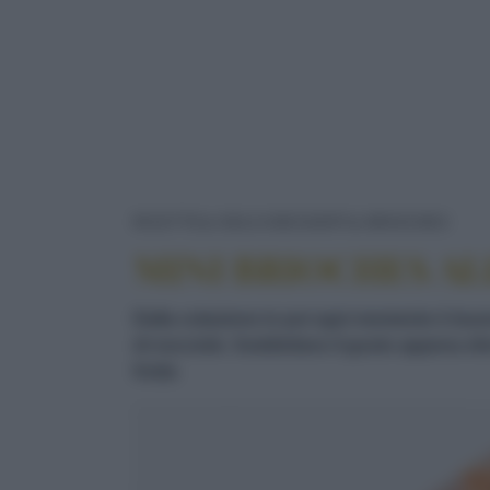
MIN
RICETTE
DOLCI/DESSERT
BRIOCHES
MINI BRIOCHES A
Dalla colazione in poi ogni momento è buono 
di nocciole. Soddisfano il gusto appena sfor
frutta