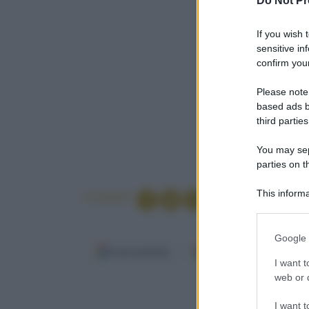
Do Not Pr
If you wish 
sensitive in
confirm your
Please note
based ads b
third parties
You may sepa
parties on t
This informa
Condividi
Participants
Please note
Google 
information 
Fonti preferite
Google Discover
deny consent
I want t
in below Go
web or d
I want t