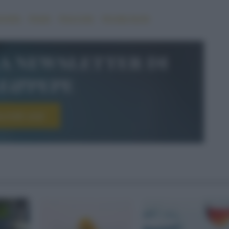
nnella
#mele
#nocciole
#ricetta facile
la newsletter di
le&pepe
scriviti ora!