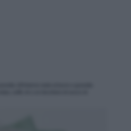
nnella. All'interno mele al burro e granella
ata, caffè, tè o un bicchiere di succo di