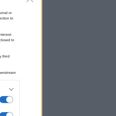
sonal or
ection to
nterest-
closed to
 third
Downstream
er and store
to grant or
ed purposes