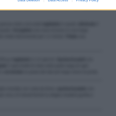
urro fuso
la doratura sarà più ricca e profumata. Una
ad alte temperature,
non inferiori a 190°-200°
, altrimenti
grossa mela croccante
tagliatela
in quarti,
eliminate
il
 quarto.
Sciogliete
una noce di burro in una larga
le molto dolcemente per 1-2 minuti.
Tritate
una
230 g e
tagliatelo
in 12 spicchi.
Spolverizzateli
con
iate
2 spicchietti di mela nella parte larga di ogni
 e
arrotolate
la pasta dal lato più largo verso la punta.
lia rivestita con carta da forno,
spolverizzatele
con
er circa 14 minuti finché la sfoglia risulterà gonfia e