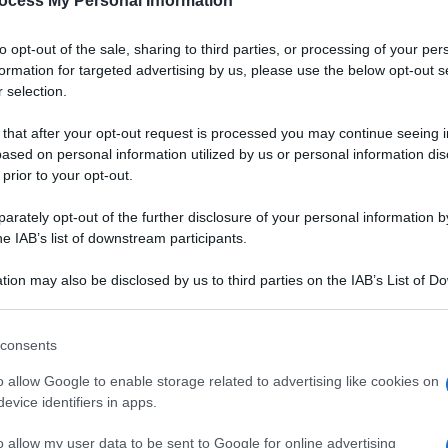
ocess My Personal Information
to opt-out of the sale, sharing to third parties, or processing of your per
formation for targeted advertising by us, please use the below opt-out s
 selection.
 that after your opt-out request is processed you may continue seeing i
ased on personal information utilized by us or personal information dis
 prior to your opt-out.
rately opt-out of the further disclosure of your personal information by
he IAB’s list of downstream participants.
tion may also be disclosed by us to third parties on the IAB’s List of 
 that may further disclose it to other third parties.
 that this website/app uses one or more Google services and may gath
consents
including but not limited to your visit or usage behaviour. You may click 
 to Google and its third-party tags to use your data for below specifi
o allow Google to enable storage related to advertising like cookies on
ogle consent section.
evice identifiers in apps.
Ingredienti
o allow my user data to be sent to Google for online advertising