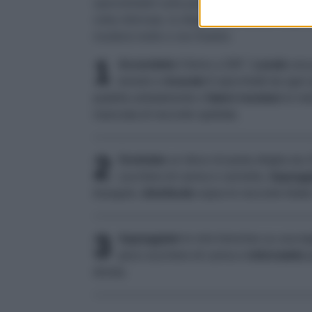
spennellateli sulla pasta. Infine, se usate il
b
volta infornata, la sfoglia deve essere cotta 
risulterà molle e non friabile.
1
Accendete
il forno a 200°.
Lavate
una 
torsolo e
ricavate
6 spicchietti da ogni
padella antiaderente e
fatevi rosolare
le me
manciata di nocciole spellate.
2
Srotolate
un disco di pasta sfoglia da 
zucchero di canna e cannella.
Appogg
triangolo,
distribuite
sopra le nocciole tritate
3
Appoggiate
le mini brioches su una teg
poco zucchero di canna e
infornatele
p
dorata.