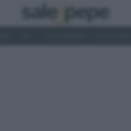
OGHI
VINI
IL LATO VEGETALE
NEWS ED EVENT