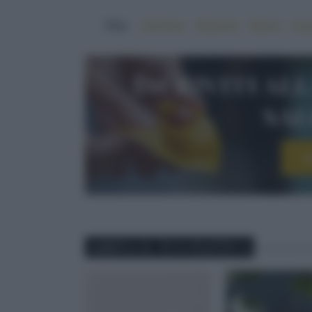
TAG:
#al forno
#brioche
#burro
#ca
Iscriviti al
sa
I
ABBINA IL TUO PIATTO A