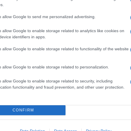
1 MELA
s.
1 ROTOLO DI PASTA SFOGLIA PRONTA
BURRO
to allow Google to send me personalized advertising.
CANNELLA
NOCCIOLE
o allow Google to enable storage related to analytics like cookies on
evice identifiers in apps.
ZUCCHERO DI CANNA
o allow Google to enable storage related to functionality of the website
azione della domenica
, per la
merenda
e per una
a a piacere con
confettura di frutta
,
crema pasticciera
o allow Google to enable storage related to personalization.
ciola, altra frutta fresca
(banane, pere, pesche) e
ne anche chicchi di
uvetta
, tocchetti di
frutta disidratata
o allow Google to enable storage related to security, including
ti
o
gocce di cioccolato.
Se amate il salato, la sfoglia
cation functionality and fraud prevention, and other user protection.
rosciutto
e
formaggio filante
.
CONFIRM
e
in frigorifero almeno 15 minuti
, più la pasta è fredda
erfetta spennellate la sfoglia con del
tuorlo
(o con del
ieno è salato sbattete insieme
uovo e latte
e
Data Deletion
Data Access
Privacy Policy