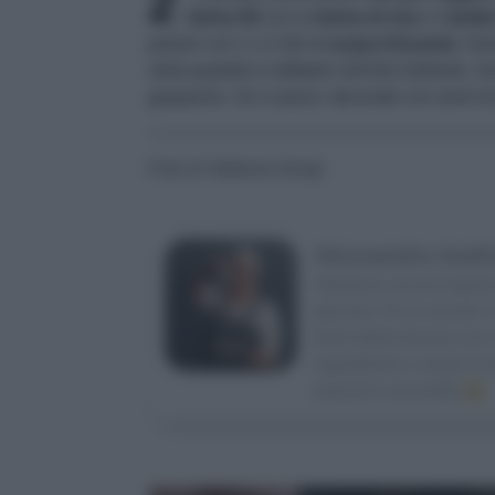
2
farina 00
con la
farina di riso
e l'
amido
polveri con 1-1,2 litri di
acqua frizzante
. Imm
nella pastella e tuffatele nell'olio bollente. S
gazpacho. Se vi piace, decorate con semi d
Foto di Stefania Giorgi
Alessandra Avall
Studiava ancora Agraria 
giornali. Poi è venuto il
food stylist (lavora co
ingredienti e creare la
passioni nel profilo
IG