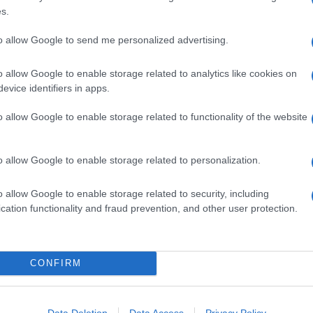
dei cubetti di
ghiaccio
nel frullatore. Perfetta la
tempura
s.
are.
to allow Google to send me personalized advertising.
azpacho acquista un colore giallo intenso, profumato con
o allow Google to enable storage related to analytics like cookies on
inati è a base di avocado, in arancione è preparato
con
evice identifiers in apps.
gazpacho di asparagi con peperoncino
è un'idea
o allow Google to enable storage related to functionality of the website
Ingredienti
o allow Google to enable storage related to personalization.
0 G DI FARINA 00
50 G DI AMIDO DI MAIS
o allow Google to enable storage related to security, including
20-25 FOGLIE DI BASILICO GRANDI
cation functionality and fraud prevention, and other user protection.
12 FOGLIE DI PERILLA
8 PEPERONCINI VERDI DOLCI
4 POMODORI VERDI
CONFIRM
2 CETRIOLI BARATTIERI
2 CETRIOLI COMUNI
2 CIPOLLOTTI
Data Deletion
Data Access
Privacy Policy