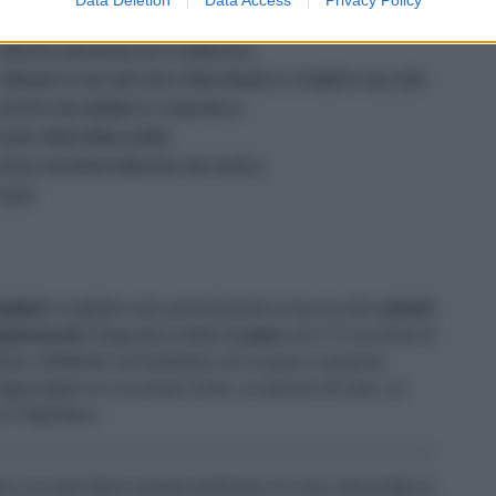
2 CUCCHIAI DI FARINA DI RISO
1 FETTA DI PANE IN CASSETTA
1 PIZZICO DI LIEVITO PER PIZZE E TORTE SALATE
ACETO DI XÈRES E TABASCO
OLIO PER FRIGGERE
OLIO EXTRAVERGINE DI OLIVA
SALE
attieri
e togliete solo parzialmente la buccia dei
cetrioli
eperoncini
. Bagnate la fetta di
pane
con 2-3 cucchiai di
rdure. Mettetele nel frullatore con il pane e qualche
Aggiungete un cucchiaio d'olio, un pizzico di sale, un
n frigorifero.
e
in un wok (deve essere profondo 3-4 cm), mescolate la