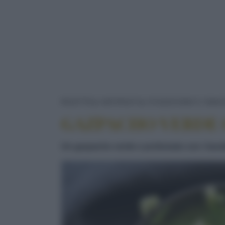
RICETTE
ANTIPASTI
STUZZICHINI E SNA
GAZPACHO VERDE C
Un gazpacho verde e profumato con i baratti