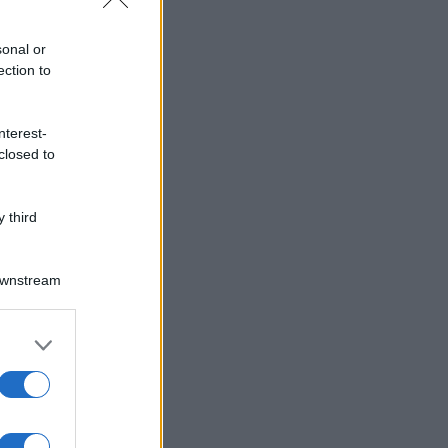
sonal or
ection to
nterest-
closed to
 third
Downstream
er and store
to grant or
ed purposes