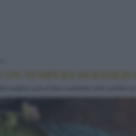
GAZPACHO VERDE CON TEMPURA DI BASILICO E
CKS
ON TEMPURA DI BASILICO
eri pugliesi, aceto di Xères e pomodori verdi: servitelo con 