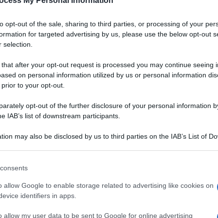
ocess My Personal Information
to opt-out of the sale, sharing to third parties, or processing of your per
formation for targeted advertising by us, please use the below opt-out s
 selection.
 that after your opt-out request is processed you may continue seeing i
ased on personal information utilized by us or personal information dis
 prior to your opt-out.
rately opt-out of the further disclosure of your personal information by
he IAB’s list of downstream participants.
tion may also be disclosed by us to third parties on the IAB’s List of 
 that may further disclose it to other third parties.
 that this website/app uses one or more Google services and may gath
consents
including but not limited to your visit or usage behaviour. You may click 
, con la nota acidula e
 to Google and its third-party tags to use your data for below specifi
VOTA
o allow Google to enable storage related to advertising like cookies on
o senza coprire le
ogle consent section.
evice identifiers in apps.
la dolcezza dei
cetrioli
di e l'acidità dei
pomodori
acerbi, regalando una zuppa
o allow my user data to be sent to Google for online advertising