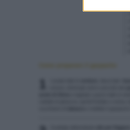
Come preparare il gazpacho
1
Lavate tutte le
verdure
, sbucciate i
bar
comuni, eliminate semi e picciolo dei
p
aceto di Xères
e tagliate a pezzi tutte le ve
cubetto di ghiaccio, quindi frullate a crema. 
cucchiaino di
tabasco
e mettete il gazpacho i
Scaldate abbondante
olio per frigger