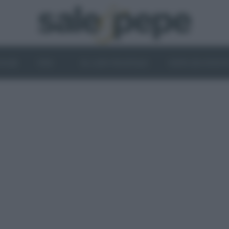
OGHI
VINI
IL LATO VEGETALE
NEWS ED EVENT