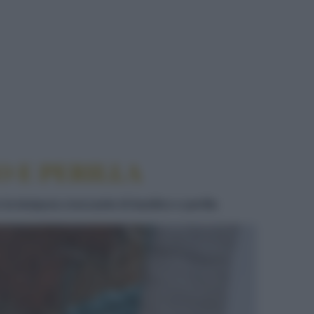
 PERILLA
 E PERILLA
la tempura croccante di basilico e perilla