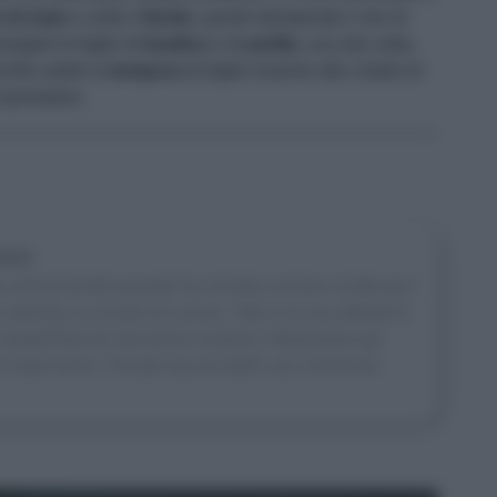
 di mais
e unite il
lievito
, quindi stemperate il mix di
ergete le foglie di
basilico
e di
perilla
, una alla volta,
ervite subito la
tempura
di foglie insieme alle ciotole di
i pomodoro.
one
all’università quando ha iniziato scrivere ricette per i
 catering, la scuola di cucina, i libri e la sua attività di
n Sale&Pepe fin dal primo numero). Manipolare gli
 fa stare bene. Trovate traccia delle sue numerose