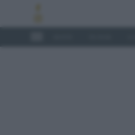
RICETTE
TECNICHE
LU