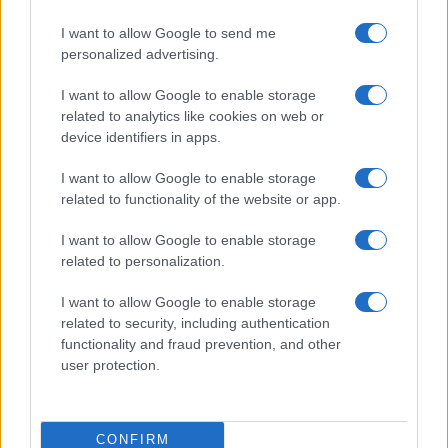
use your data for below specified purposes in below Google
Cucinare la carne
I want to allow Google to send me
consent section.
Preparare il pesce
personalized advertising.
Fare la pasta
I want to allow Google to enable storage
Pulire le verdure
related to analytics like cookies on web or
Decorare
device identifiers in apps.
LUOGHI E PERSONAGGI
VINI E TERRITORI
I want to allow Google to enable storage
Località
Glossario
related to functionality of the website or app.
Personaggi
Bere bene
I want to allow Google to enable storage
Made in Italy
Conoscere il vino
related to personalization.
Mondo
I want to allow Google to enable storage
NEWS ED EVENTI
VIDEO
related to security, including authentication
News
functionality and fraud prevention, and other
Jeunes Restaurateurs
user protection.
Eventi
Consigli pratici
CONFIRM
Benessere