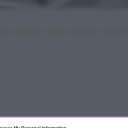
•
•
•
•
iano
Ricette sfiziose
Ricette light
Ricette veloci
Ricette facili