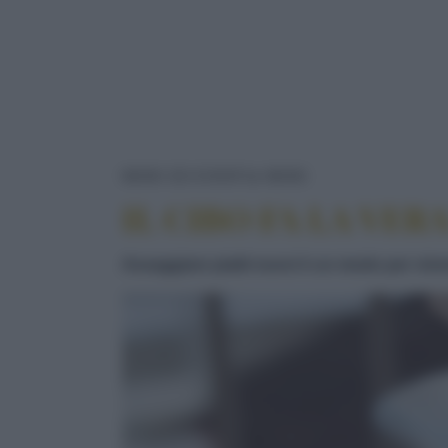
IL CIBO FA LA 
NEWS ED EVENTI
NEWS
IL CIBO FA LA VER
Assaggiare piatti nuovi è un modo per vive