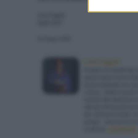
Livia Fagetti,
luglio 2025
27 Giugno 2025
Livia Fagetti
Direttrice di
Sale&Pepe
d
quanto adora riunire nell
buone preparate con cura 
curiosa, “mette in tavol
insieme alla redazione le r
cibo più interessanti da r
sito. Golosa di novità, i
sempre – quel pizzico di 
in edicola.
@liviafagetti