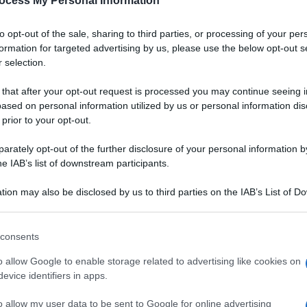
ocess My Personal Information
to opt-out of the sale, sharing to third parties, or processing of your per
formation for targeted advertising by us, please use the below opt-out s
 selection.
 that after your opt-out request is processed you may continue seeing i
ased on personal information utilized by us or personal information dis
 prior to your opt-out.
rately opt-out of the further disclosure of your personal information by
he IAB’s list of downstream participants.
tion may also be disclosed by us to third parties on the IAB’s List of 
 that may further disclose it to other third parties.
 that this website/app uses one or more Google services and may gath
consents
including but not limited to your visit or usage behaviour. You may click 
 to Google and its third-party tags to use your data for below specifi
o allow Google to enable storage related to advertising like cookies on
omi, assaggiato per caso in una trattoria della
Sicilia
ogle consent section.
evice identifiers in apps.
olazione - sì, a colazione! - con una famiglia tedesca. Le
ate a pochi metri dal mare dalle parti di
Boccadasse
. E
o allow my user data to be sent to Google for online advertising