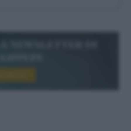
la newsletter di
le&pepe
scriviti ora!