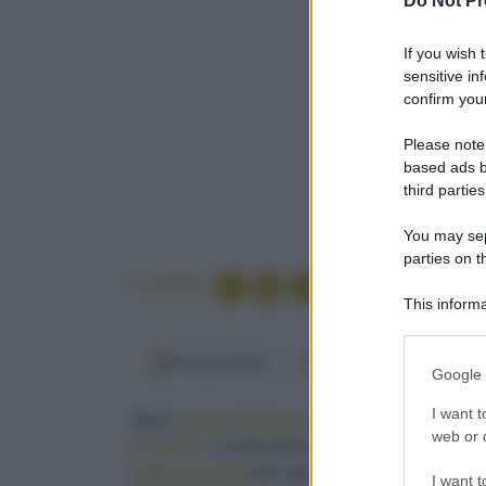
Do Not Pr
If you wish 
sensitive in
confirm your
Please note
based ads b
third parties
You may sepa
parties on t
Condividi
This informa
Participants
Fonti preferite
Google Discover
Please note
Google 
information 
deny consent
I want t
Quel
cuscus di pesce
, denso di mare e di ar
in below Go
web or d
orientale
. La mia prima
tartare
, condivisa a c
trofie al pesto
(con quel calice di Pigato) gust
I want t