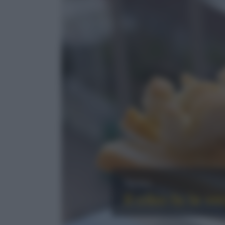
News
Il cibo fa la 