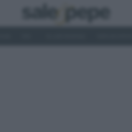
OGHI
VINI
IL LATO VEGETALE
NEWS ED EVENT