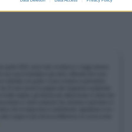
a aprile 2025, ama l’arte, la lettura e i viaggi almeno
a sua casa la famiglia e gli amici, offrendo loro cose
e allestite con gusto. Cuoca creativa e giornalista
a” da 25 anni anche le pagine del magazine scegliendo
icette migliori, gli itinerari più affascinanti, le storie del
accontare e i tanti contenuti che animano il giornale e il
l menu che la rispecchia è confortevole, appetitoso e ha –
sale e pepe in più che fa la differenza. In cucina come