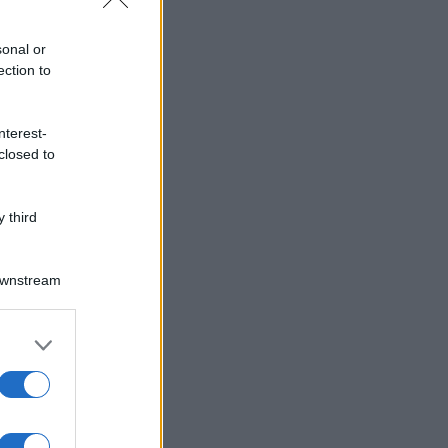
sonal or
ection to
nterest-
closed to
 third
Downstream
er and store
to grant or
ed purposes