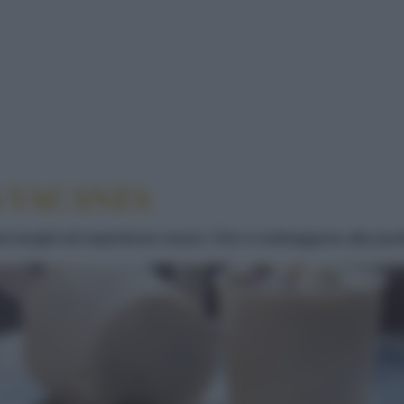
VERA VACANZA
A VACANZA
re luoghi ed esperienze nuove. Che ci sottraggono alla quot