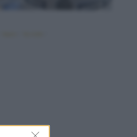
•
•
•
Vegano
Top ricette