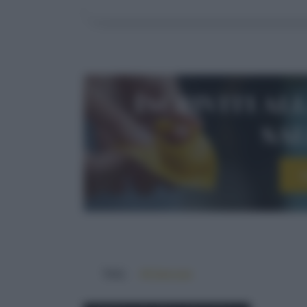
Iscriviti al
sa
I
TAG:
#Editoriale