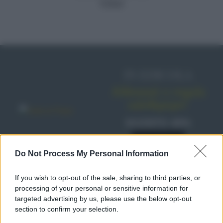
VINO
IN EDICOLA
Abbonati o regala
sale&pepe!
SCONTO 40%
A € 28,90
Do Not Process My Personal Information
If you wish to opt-out of the sale, sharing to third parties, or
RICETTE
processing of your personal or sensitive information for
Ricette di stagione
targeted advertising by us, please use the below opt-out
section to confirm your selection.
Dolci e dessert
© 2026 Belpietro Edizioni
Periodiche SRL