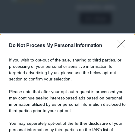
SCONTO 40%
A € 28,90
Do Not Process My Personal Information
RICETTE
Ricette di stagione
If you wish to opt-out of the sale, sharing to third parties, or
Dolci e dessert
© 2026 Belpietro Edizioni
processing of your personal or sensitive information for
Periodiche SRL
Primi piatti
targeted advertising by us, please use the below opt-out
Ripr. riservata
Secondi piatti
section to confirm your selection.
P.I. 13673600964
Pane e pizze
Privacy Policy
Please note that after your opt-out request is processed you
Aperitivi
may continue seeing interest-based ads based on personal
Cookie Policy
Antipasti
information utilized by us or personal information disclosed to
Preferenze Privacy
Salse e sughi
third parties prior to your opt-out.
Pubblicità
Torte salate
Note legali
You may separately opt-out of the further disclosure of your
Contorni
Chi siamo
personal information by third parties on the IAB’s list of
Marmellate e confetture