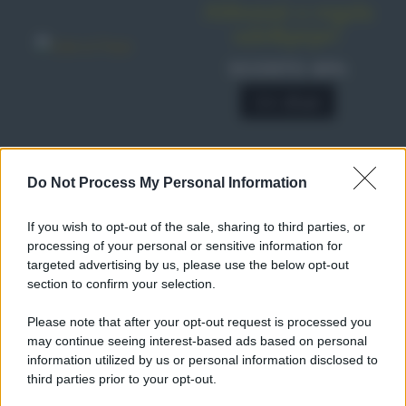
Abbonati o regala
sale&pepe!
SCONTO 40%
A € 28,90
RICETTE
Do Not Process My Personal Information
Ricette di stagione
If you wish to opt-out of the sale, sharing to third parties, or
Dolci e dessert
© 2026 Belpietro Edizioni
processing of your personal or sensitive information for
Periodiche SRL
Primi piatti
targeted advertising by us, please use the below opt-out
Ripr. riservata
Secondi piatti
section to confirm your selection.
P.I. 13673600964
Pane e pizze
Privacy Policy
Please note that after your opt-out request is processed you
Aperitivi
Cookie Policy
may continue seeing interest-based ads based on personal
Antipasti
information utilized by us or personal information disclosed to
Preferenze Privacy
Salse e sughi
third parties prior to your opt-out.
Pubblicità
Torte salate