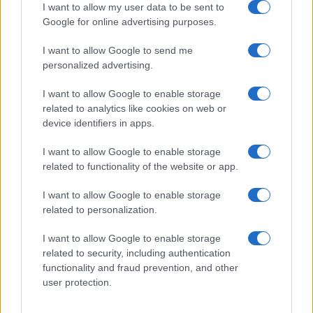
Halloween
Utensili
I want to allow my user data to be sent to
not limited to your visit or usage behaviour. You may click to
Google for online advertising purposes.
Pasqua
Erbe e Aromi
grant or deny consent to Google and its third-party tags to
use your data for below specified purposes in below Google
Cucinare la carne
I want to allow Google to send me
consent section.
Preparare il pesce
personalized advertising.
Fare la pasta
I want to allow Google to enable storage
Pulire le verdure
related to analytics like cookies on web or
Decorare
device identifiers in apps.
LUOGHI E PERSONAGGI
VINI E TERRITORI
I want to allow Google to enable storage
Località
Glossario
related to functionality of the website or app.
Personaggi
Bere bene
I want to allow Google to enable storage
Made in Italy
Conoscere il vino
related to personalization.
Mondo
I want to allow Google to enable storage
NEWS ED EVENTI
VIDEO
related to security, including authentication
News
functionality and fraud prevention, and other
Jeunes Restaurateurs
user protection.
Eventi