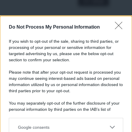
A € 28,90
RICETTE
Do Not Process My Personal Information
Ricette di stagione
If you wish to opt-out of the sale, sharing to third parties, or
Dolci e dessert
© 2026 Belpietro Edizioni
processing of your personal or sensitive information for
Periodiche SRL
Primi piatti
targeted advertising by us, please use the below opt-out
Ripr. riservata
Secondi piatti
section to confirm your selection.
P.I. 13673600964
Pane e pizze
Privacy Policy
Please note that after your opt-out request is processed you
Aperitivi
Cookie Policy
may continue seeing interest-based ads based on personal
Antipasti
information utilized by us or personal information disclosed to
Preferenze Privacy
Salse e sughi
third parties prior to your opt-out.
Pubblicità
Torte salate
Note legali
You may separately opt-out of the further disclosure of your
Contorni
Chi siamo
personal information by third parties on the IAB’s list of
Marmellate e confetture
downstream participants.
Le migliori ricette di Sale&Pepe
Google consents
This information may also be disclosed by us to third parties
OCCASIONI SPECIALI
SCUOLA DI CUCINA