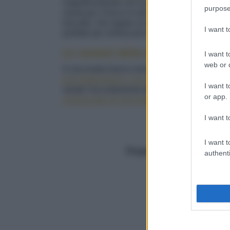
magnificamente con la nota
aspra
,
tropicale
purpose
maracuja. Il tocco in più? Un pizzico di semi 
biscotto, che regala un profumo e una
crocca
I want 
perfetto per rinfrescare le serate estive o chi
Le varianti della cheesecake al ci
I want t
web or d
Il cioccolato bianco dona una dolcezza unica a
cioccolato bianco, con coulis di fragole e pep
I want t
amate l'accostamento del cacao con la frutta, 
or app.
cheesecake al cioccolato con more e mirtilli
.
I want t
Facile
Dosi
10
I want t
Preparazione (min.)
40
authenti
Cottura (min.)
5
Totale (min.)
45