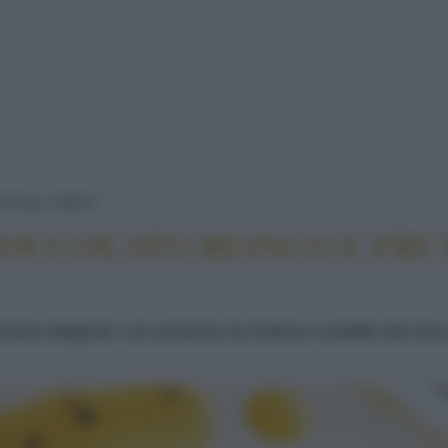
CHEESECAKE AL CIOCCOLATO BIANCO 
TATE
TORTE
IOCCOLATO BIANCO E FRU
ne elegante, col contrasto tra il bianco candido del cioccol