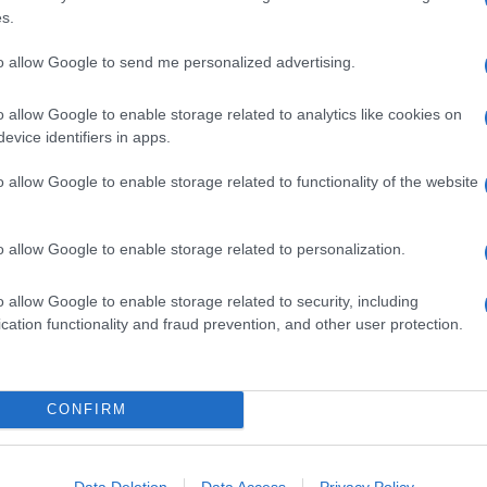
e
rinfrescante
del
s.
di sesamo nella base di
ntezza
del tutto inaspettati. Un dolce senza cottura,
to allow Google to send me personalized advertising.
udere in bellezza una cena speciale.
occolato bianco
o allow Google to enable storage related to analytics like cookies on
evice identifiers in apps.
i vostri dessert, provate anche la
cheesecake al
e rosa
, e la
cheesecake al matcha e cioccolato bianco
. Se
o allow Google to enable storage related to functionality of the website
cambiate tipo di cioccolato e provate anche questa
o allow Google to enable storage related to personalization.
Ingredienti
375 G DI FORMAGGIO CREMOSO
o allow Google to enable storage related to security, including
cation functionality and fraud prevention, and other user protection.
300 G DI CIOCCOLATO BIANCO
150 G DI BISCOTTI DIGESTIVE
120 ML DI PANNA PER DOLCI
CONFIRM
75 G DI BURRO
8 FRUTTI DELLA PASSIONE O MARACUJA
1 CUCCHIAIO DI SEMI DI SESAMO
Data Deletion
Data Access
Privacy Policy