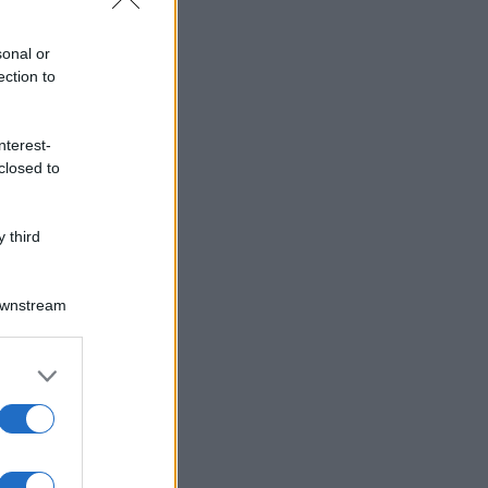
sonal or
ection to
nterest-
closed to
 third
Downstream
er and store
to grant or
ed purposes