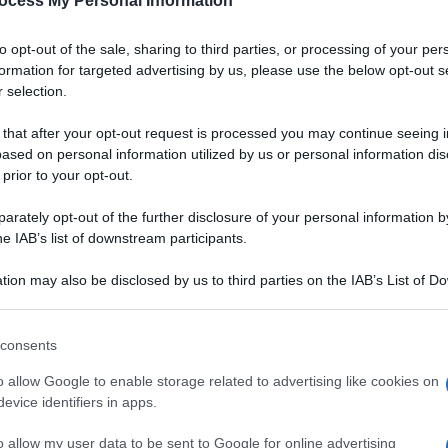
ocess My Personal Information
to opt-out of the sale, sharing to third parties, or processing of your per
formation for targeted advertising by us, please use the below opt-out s
 selection.
 that after your opt-out request is processed you may continue seeing i
ased on personal information utilized by us or personal information dis
 prior to your opt-out.
rately opt-out of the further disclosure of your personal information by
he IAB’s list of downstream participants.
tion may also be disclosed by us to third parties on the IAB’s List of 
 that may further disclose it to other third parties.
 that this website/app uses one or more Google services and may gath
consents
including but not limited to your visit or usage behaviour. You may click 
 to Google and its third-party tags to use your data for below specifi
o allow Google to enable storage related to advertising like cookies on
ogle consent section.
evice identifiers in apps.
olato bianco si sposa
o allow my user data to be sent to Google for online advertising
VOTA