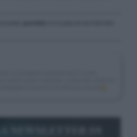
da portata,
guarnitela
con la polpa dei due frutti della
gusto, ha sviluppato la passione per la cucina
na mentre faceva l’università. Le piacciono i piatti con
 fotografarli anche per il suo delizioso account
IG.
la newsletter di