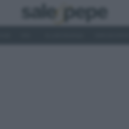
OGHI
VINI
IL LATO VEGETALE
NEWS ED EVENT