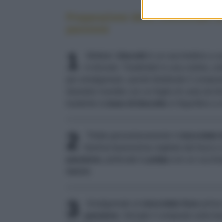
Preparazione della cheesecake al
passione
1
Mettete i
biscotti
in un sacchettino a us
in briciole. Trasferiteli in una ciotola, un
per amalgamare, quindi distribuite il compos
diametro rivestito con un foglio di carta da 
trasferite la
base di biscotto
in frigorifero a 
2
Tritate grossolanamente il
cioccolato
fiamma bassissima; togliete dal fuoco e 
passione
, prelevate la
polpa
con un cucchiai
succo
.
3
Amalgamate al
cioccolato fuso
prima 
passione
. Versate il composto sulla ba