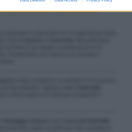
 cioccolato bianco con frutto della
o alimentare e schiacciateli con un matterello per ridurli
ite i semi di
sesamo
e il
burro
fuso
. Mescolate bene
to sul fondo di uno stampo a cerniera da 24 cm di
forno. Premete bene con il dorso di un cucchiaio e
indurire.
 bianco
e fatelo sciogliere in un pentolino con la panna a
lasciate intiepidire. Tagliate a metà 6
frutti della
o e schiacciatela in un colino per recuperarne il
il
formaggio cremoso
e poi il
succo dei frutti della
se di biscotto, coprite con pellicola e fate rassodare in