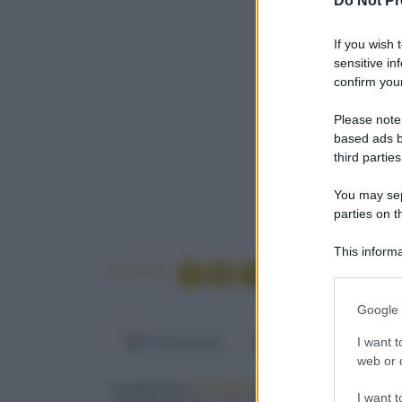
Do Not Pr
If you wish 
sensitive in
confirm your
Please note
based ads b
third parties
You may sepa
parties on t
This informa
Participants
Condividi
Please note
Google 
information 
deny consent
I want t
Fonti preferite
Google Discover
in below Go
web or d
La dolcezza
avvolgente
e
vellutata
del ciocc
I want t