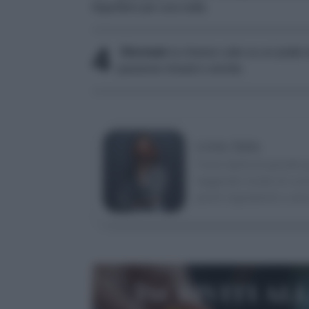
frigorifero per una notte.
4
Sformate
la cheese cake su un piatto 
passione rimasti e servite.
Livia Sala
Food stylist di grande 
leggendo riviste di cuci
pochi ingredienti e ama
Iscriviti al