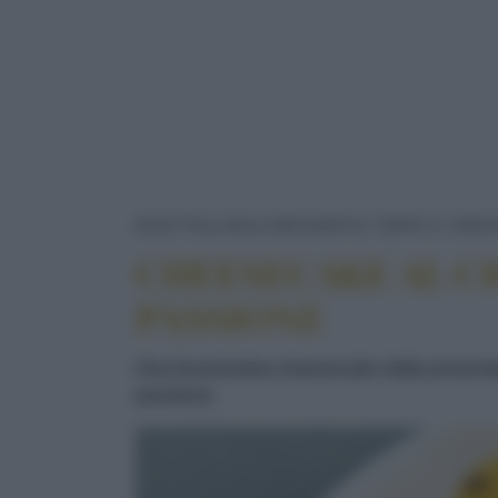
RICETTE
DOLCI/DESSERT
TORTE E CROS
CHEESECAKE AL C
PASSIONE
Una buonissima cheesecake dalla presentazio
passione