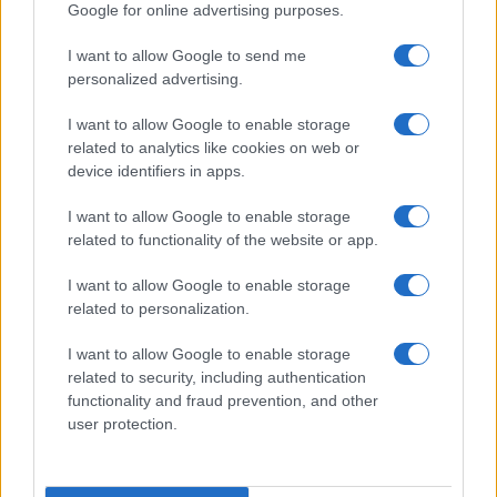
Google for online advertising purposes.
Pasqua
Erbe e Aromi
grant or deny consent to Google and its third-party tags to
use your data for below specified purposes in below Google
Cucinare la carne
I want to allow Google to send me
consent section.
Preparare il pesce
personalized advertising.
Fare la pasta
I want to allow Google to enable storage
Pulire le verdure
related to analytics like cookies on web or
Decorare
device identifiers in apps.
LUOGHI E PERSONAGGI
VINI E TERRITORI
I want to allow Google to enable storage
Località
Glossario
related to functionality of the website or app.
Personaggi
Bere bene
I want to allow Google to enable storage
Made in Italy
Conoscere il vino
related to personalization.
Mondo
I want to allow Google to enable storage
NEWS ED EVENTI
VIDEO
related to security, including authentication
News
functionality and fraud prevention, and other
Jeunes Restaurateurs
user protection.
Eventi
Consigli pratici