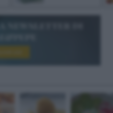
la newsletter di
le&pepe
scriviti ora!