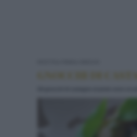
GNOCCHI DI 
RICETTE
PRIMI
GNOCCHI
GNOCCHI DI CAST
Gli gnocchi di castagne al pesto sono un pr