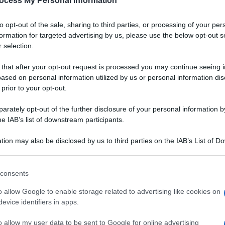
ocess My Personal Information
to opt-out of the sale, sharing to third parties, or processing of your per
formation for targeted advertising by us, please use the below opt-out s
 selection.
 that after your opt-out request is processed you may continue seeing i
ased on personal information utilized by us or personal information dis
 prior to your opt-out.
rately opt-out of the further disclosure of your personal information by
he IAB’s list of downstream participants.
tion may also be disclosed by us to third parties on the IAB’s List of 
 that may further disclose it to other third parties.
 that this website/app uses one or more Google services and may gath
consents
including but not limited to your visit or usage behaviour. You may click 
Ingredienti
 to Google and its third-party tags to use your data for below specifi
o allow Google to enable storage related to advertising like cookies on
ogle consent section.
500 GRAMMI PATATA
evice identifiers in apps.
100 GRAMMI FARINA DI CASTAGNE
o allow my user data to be sent to Google for online advertising