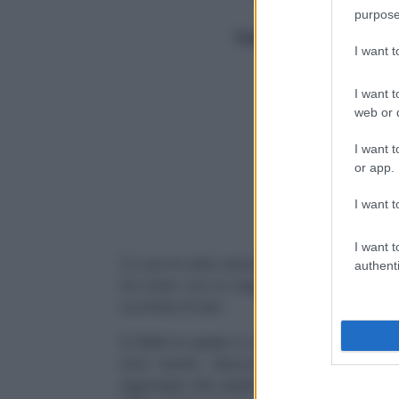
purpose
Totale (min.)
95
Calorie
305/porzione
I want 
I want t
web or d
I want t
or app.
I want t
Q
I want t
1) Lava le erbe aromatiche, sfogliale e asciug
authenti
nel mixer con la maggiorana e metà del bas
cucchiaio di olio.
2) Metti le patate in una pentola di acqua 
sono tenere, sbucciale e passale ancora 
aggiungile alle patate e lavora fino a ott