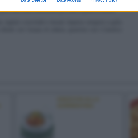
 Se non si disfa, non è necessario aggiungere l'uovo,
poco alla volta infarinando più volte il piano di lavoro.
o, tagliali a tocchetti e lessali. Appena vengono a galla
diluito con l'acqua di cottura, guarnisci con il basilico
GNOCCHI ALLA
N
SORRENTINA