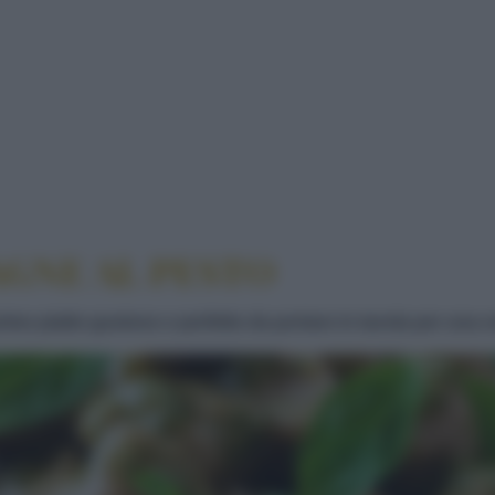
CASTAGNE AL PESTO
AGNE AL PESTO
imo piatto gustoso e perfetto da portare in tavola per una c