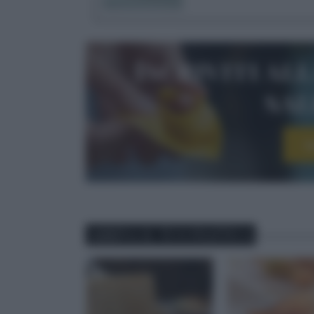
Iscriviti al
sa
I
ABBINA IL TUO PIATTO A