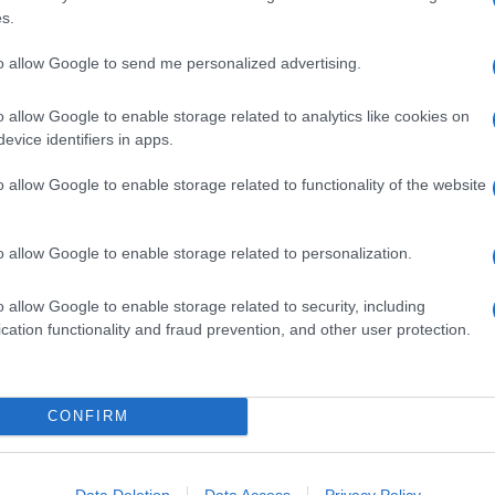
40 GRAMMI FARINA
s.
2 CUCCHIAIO PINOLI
2 CUCCHIAIO PARMIGIANO REGGIANO
to allow Google to send me personalized advertising.
GRATTUGIATO
2 CUCCHIAIO PECORINO GRATTUGIATO
o allow Google to enable storage related to analytics like cookies on
1 UOVA
evice identifiers in apps.
1 MAZZETTO MAGGIORANA
o allow Google to enable storage related to functionality of the website
1 MAZZETTO BASILICO
Q.B. OLIO DI OLIVA EXTRAVERGINE
o allow Google to enable storage related to personalization.
.B. SALE
o allow Google to enable storage related to security, including
ale. Tosta i pinoli in una padellina antiaderente, tritali
cation functionality and fraud prevention, and other user protection.
ilico, unisci i formaggi, un pizzico di sale e qualche
CONFIRM
fredda salata, lessale per 30-40 minuti, scolale quando
calde allo schiacciapatate. Setaccia le due farine,
enere un impasto sodo e legato. Staccane un pezzetto e
Data Deletion
Data Access
Privacy Policy