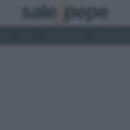
OGHI
VINI
IL LATO VEGETALE
NEWS ED EVENT