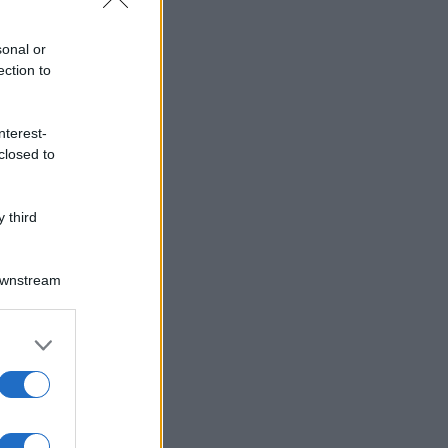
sonal or
ection to
nterest-
closed to
 third
Downstream
er and store
to grant or
ed purposes