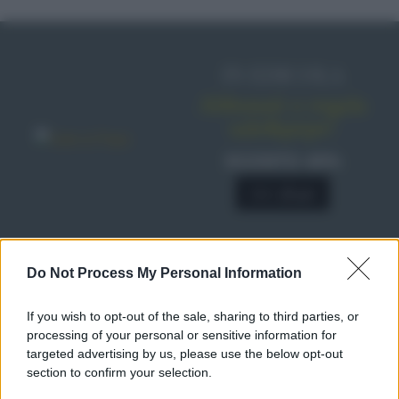
IN EDICOLA
Abbonati o regala
sale&pepe!
SCONTO 40%
A € 28,90
RICETTE
Do Not Process My Personal Information
Ricette di stagione
If you wish to opt-out of the sale, sharing to third parties, or
Dolci e dessert
© 2026 Belpietro Edizioni
processing of your personal or sensitive information for
Periodiche SRL
Primi piatti
targeted advertising by us, please use the below opt-out
Ripr. riservata
Secondi piatti
section to confirm your selection.
P.I. 13673600964
Pane e pizze