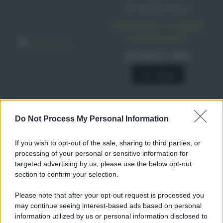
IN EDICOLA
Abbonati o regala
sale&pepe!
SCONTO 40%
A € 28,90
RICETTE
Do Not Process My Personal Information
Ricette di stagione
If you wish to opt-out of the sale, sharing to third parties, or
Dolci e dessert
© 2026 Belpietro Edizioni
processing of your personal or sensitive information for
Periodiche SRL
Primi piatti
targeted advertising by us, please use the below opt-out
Ripr. riservata
Secondi piatti
section to confirm your selection.
P.I. 13673600964
Pane e pizze
Privacy Policy
Please note that after your opt-out request is processed you
Aperitivi
Cookie Policy
may continue seeing interest-based ads based on personal
Antipasti
information utilized by us or personal information disclosed to
Preferenze Privacy
Salse e sughi