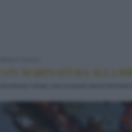
ALETTE DI POLLO CON MARINATUR
ORTILE E VOLATILI
 CON MARINATURA ALLA B
a da ketchup e senape, sono un grande classico del barbecu