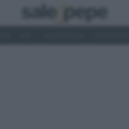
OGHI
VINI
IL LATO VEGETALE
NEWS ED EVENT