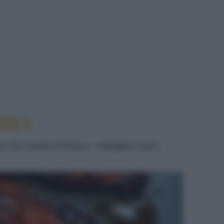
A ALLA BIRRA
IRRA
e da cuocere al forno e... mangiare con le