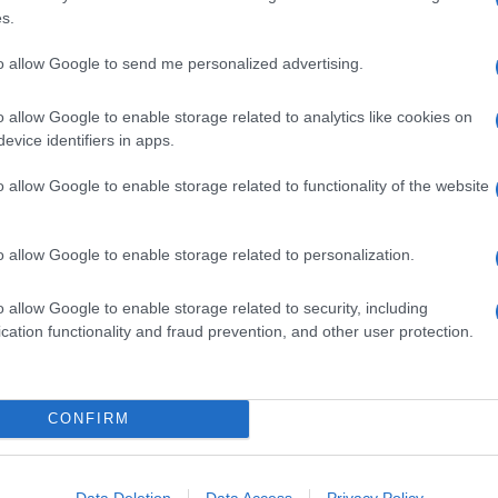
gnano con
pomodori piastrati
.
s.
to allow Google to send me personalized advertising.
 nell'
air fryer
. Per
adattare alla friggitrice ad aria
la
le alette nel
cestello protetto con carta da forno
,
o allow Google to enable storage related to analytics like cookies on
ciate a
bassa temperatura
(massimo 160°) per circa 20-
evice identifiers in apps.
le verso l'alto
: per la presenza di zucchero, se il calore
are a cuocersi internamente. Quando la carne inizia a
o allow Google to enable storage related to functionality of the website
spennellate con la marinata ridotta e
terminate la doratura
-200°
. In ogni caso, se vedete che scuriscono troppo,
e la temperatura. Levatele, tenetele in caldo e cuocete
o allow Google to enable storage related to personalization.
, anche i pomodori del contorno.
o allow Google to enable storage related to security, including
Ingredienti
cation functionality and fraud prevention, and other user protection.
 KG DI ALI DI POLLO
4 POMODORI COSTOLUTI
2,2 DL DI BIRRA CHIARA
CONFIRM
60 G DI ZUCCHERO DI CANNA
60 G DI KETCHUP
40 G DI SENAPE DOLCE
Data Deletion
Data Access
Privacy Policy