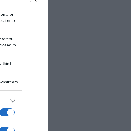
sonal or
ection to
nterest-
closed to
 third
Downstream
er and store
to grant or
ed purposes