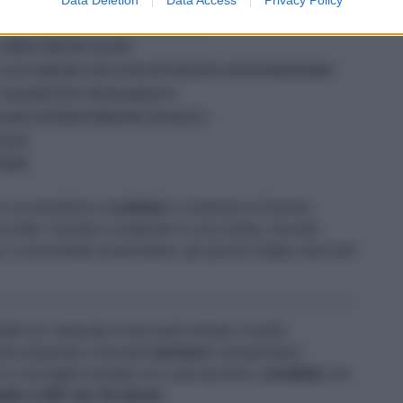
2 CUCCHIAI DI ACETO BIANCO
2 SPICCHI DI AGLIO
1 CUCCHIAIO DI CONCENTRATO DI POMODORO
1 MAZZETTO DI BASILICO
OLIO EXTRAVERGINE D'OLIVA
SALE
PEPE
in un pentolino e
scaldate
il composto su fiamma
sciolto. Versate il composto in una ciotola, lasciate
p, il concentrato di pomodoro, gli spicchi d'aglio sbucciati
lle ali, separate le due parti rimaste a livello
sto preparato e lasciate
marinare
a temperatura
 in una teglia rivestita con carta da forno,
conditele
con
aldo a 220° per 30 minuti
.