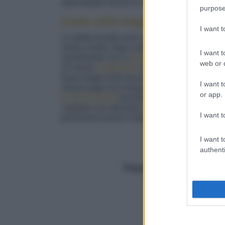
spennellarle anche in cottura, e si accompa
purpose
Anche nella friggitrice ad aria
I want 
Le alette di pollo sono un classico della cottura
nostra ricetta, dopo averle marinate disponete 
I want t
inizialmente con la
polpa verso l'alto
. Comin
web or d
25 minuti,
voltandole
a metà tempo con la
pel
fosse troppo forte brucerebbero prima di inizi
I want t
ritirarsi dagli ossi (segno che è quasi cotta), 
or app.
in 10-15 minuti
alzando la temperatura
a 180
copritele con alluminio o abbassate nuovament
I want t
pochissimi minuti in friggitrice, sempre a 180°
I want t
Facile
authenti
Dosi
4
1
Preparazione (min.)
20
Cottura (min.)
60
Totale (min.)
60