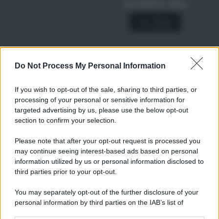
SCONTO 40%
A € 28,90
RICETTE
Do Not Process My Personal Information
Ricette di stagione
If you wish to opt-out of the sale, sharing to third parties, or
Dolci e dessert
© 2026 Belpietro Edizioni
processing of your personal or sensitive information for
Periodiche SRL
Primi piatti
targeted advertising by us, please use the below opt-out
Ripr. riservata
Secondi piatti
section to confirm your selection.
P.I. 13673600964
Pane e pizze
Privacy Policy
Please note that after your opt-out request is processed you
Aperitivi
may continue seeing interest-based ads based on personal
Cookie Policy
Antipasti
information utilized by us or personal information disclosed to
Preferenze Privacy
Salse e sughi
third parties prior to your opt-out.
Pubblicità
Torte salate
Note legali
You may separately opt-out of the further disclosure of your
Contorni
Chi siamo
personal information by third parties on the IAB’s list of
Marmellate e confetture
downstream participants.
Le migliori ricette di Sale&Pepe