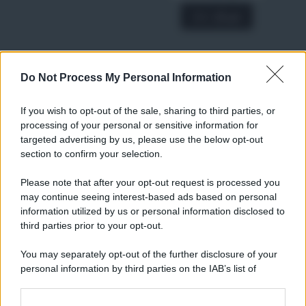
A € 28,90
Do Not Process My Personal Information
RICETTE
Ricette di stagione
If you wish to opt-out of the sale, sharing to third parties, or
Dolci e dessert
© 2026 Belpietro Edizioni
processing of your personal or sensitive information for
Periodiche SRL
Primi piatti
targeted advertising by us, please use the below opt-out
Ripr. riservata
Secondi piatti
section to confirm your selection.
P.I. 13673600964
Pane e pizze
Privacy Policy
Please note that after your opt-out request is processed you
Aperitivi
may continue seeing interest-based ads based on personal
Cookie Policy
Antipasti
information utilized by us or personal information disclosed to
Preferenze Privacy
Salse e sughi
third parties prior to your opt-out.
Pubblicità
Torte salate
Note legali
You may separately opt-out of the further disclosure of your
Contorni
Chi siamo
personal information by third parties on the IAB’s list of
Marmellate e confetture
downstream participants.
Le migliori ricette di Sale&Pepe