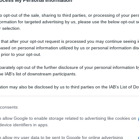
ocess My Personal Information
to opt-out of the sale, sharing to third parties, or processing of your per
formation for targeted advertising by us, please use the below opt-out s
 selection.
 that after your opt-out request is processed you may continue seeing i
ased on personal information utilized by us or personal information dis
 prior to your opt-out.
rately opt-out of the further disclosure of your personal information by
he IAB’s list of downstream participants.
tion may also be disclosed by us to third parties on the IAB’s List of 
 that may further disclose it to other third parties.
 that this website/app uses one or more Google services and may gath
consents
including but not limited to your visit or usage behaviour. You may click 
Ingredienti
 to Google and its third-party tags to use your data for below specifi
o allow Google to enable storage related to advertising like cookies on
ogle consent section.
2 PEZZI CANNELLA
evice identifiers in apps.
2 1 ARANCE
o allow my user data to be sent to Google for online advertising