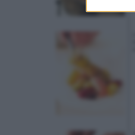
C
d
l
T