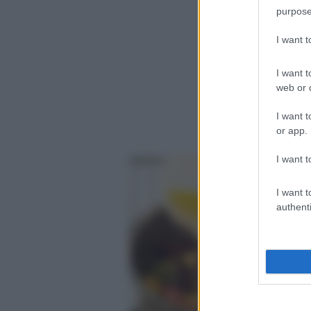
purpose
2
2
I want 
I want t
web or d
1
I want t
or app.
I want t
I want t
authenti
P
s
f
u
u
c
a