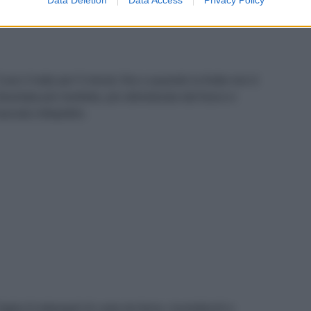
uoci il tutto per 5 minuti, fino a quando la
frutta
non è
iventata più morbida, poi allontanala dal fuoco e
asciala intiepidire.
aglia 8 rettangoli di carta da forno, inumidiscili e