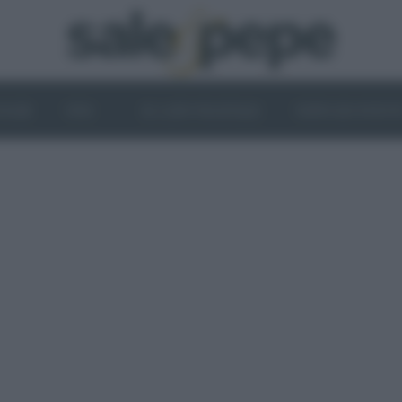
OGHI
VINI
IL LATO VEGETALE
NEWS ED EVENT