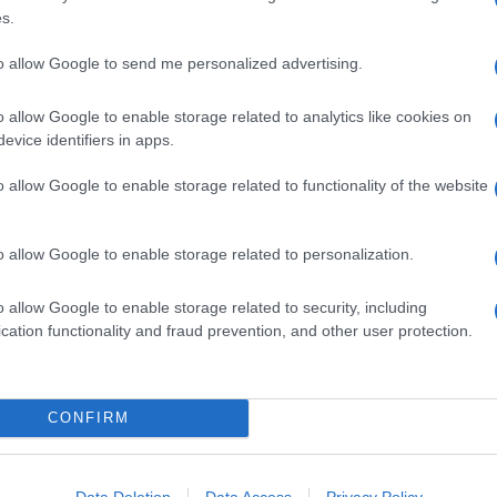
2 CUCCHIAI ZUCCHERO DI CANNA
s.
 1 ANICE SEMI
 1 FICHI
to allow Google to send me personalized advertising.
2 1 PESCHE
o allow Google to enable storage related to analytics like cookies on
2 1 PRUGNE
evice identifiers in apps.
2 PEZZI UVA
o allow Google to enable storage related to functionality of the website
o allow Google to enable storage related to personalization.
Preparazione della frutta alle spezie
o allow Google to enable storage related to security, including
cation functionality and fraud prevention, and other user protection.
er realizzare la profumata ricetta della
frutta alle
pezie
, dedicati innanzitutto alla preparazione della
rutta: taglia a spicchi 2 fichi, 2 prugne e 2 pesche, prendi
na casseruola e mettili a bollire insieme a 12 acini di
CONFIRM
va bianca, aromatizzati con 2 anici stellati, 2 pezzetti di
annella, 2 cucchiai di zucchero di canna, il succo di 2
rance e qualche scorzetta delle stesse.
Data Deletion
Data Access
Privacy Policy