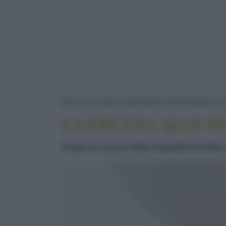
RICETTE
DOLCI/DESSERT
MACEDONIA E 
LA FRUTTA ALLE S
Scopri un nuovo modo di gustare la frutta c