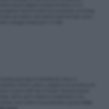
tropicciali poi adagiali sul piano di lavoro a 2 a 2
ovrapposti. Versa al centro una consistente cucchiaiata
i frutta, poi solleva i due lati più lunghi dei fogli, unisci i
ordi e ripiegali insieme per 2 -3 volte.
 questo punto lega le estremità dei cartocci a
aramella. Prendi i cartocci, adagiali su di una placca da
orno e cuocili a 200° per 10 minuti. Trascorso questo
empo, sforna, apri il cartoccio e trasformalo in una
iotolina. Servi subito la tua profumata e gustosa
frutta
lle
spezie
.