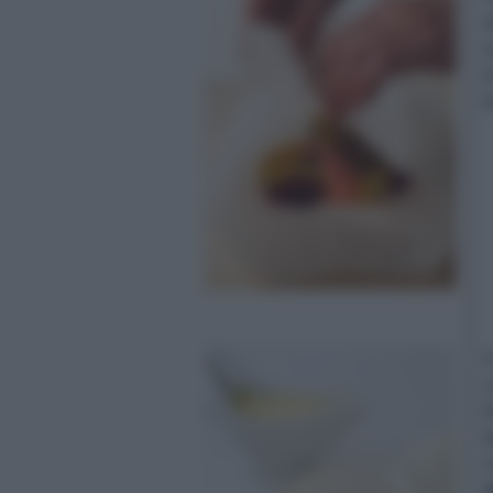
s
s
d
b
A
c
f
t
c
a