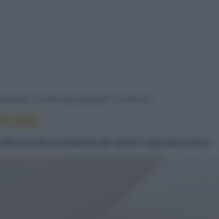
LA FRUTTA ALL
DESSERT DI FRUTTA
DESSERT DI FRUTTA
PEZIE
otta: provala aromatizzata alle spezie e ripassata al forno