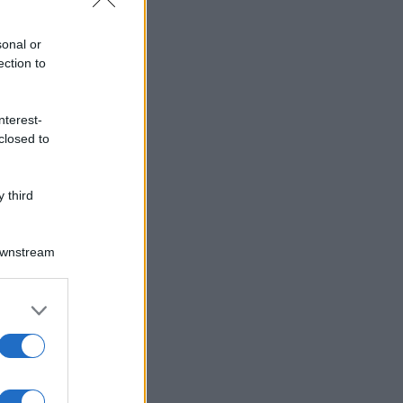
sonal or
ection to
nterest-
closed to
 third
Downstream
er and store
to grant or
ed purposes