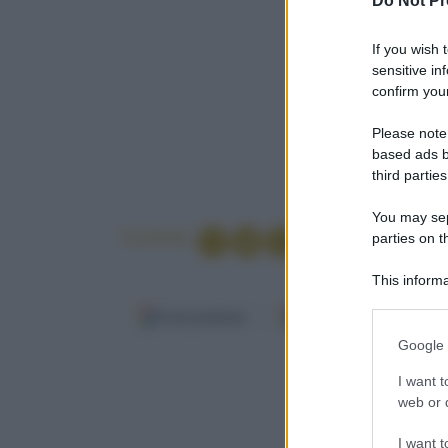
Do Not Pr
If you wish 
sensitive in
confirm your
Please note
based ads b
third parties
You may sepa
Condividi
parties on t
This informa
Participants
Fonti preferite
Google Discover
Please note
Google 
information 
deny consent
I want t
in below Go
web or d
I want t