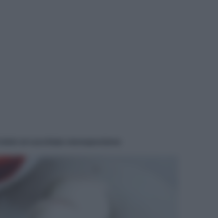
i dolci al cucchiaio monoporzione