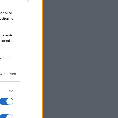
sonal or
ection to
nterest-
closed to
 third
Downstream
er and store
to grant or
ed purposes