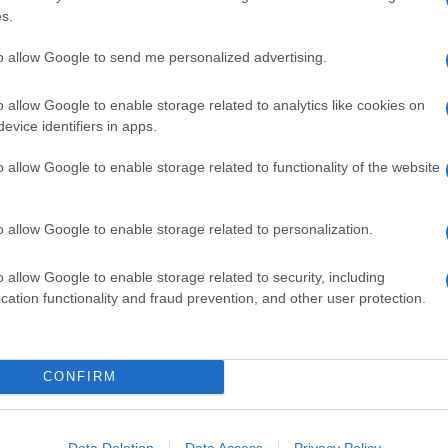
800 ML DI LATTE
s.
100 G DI SAVOIARDI
5 UOVA
to allow Google to send me personalized advertising.
1 BACCELLO DI VANIGLIA
o allow Google to enable storage related to analytics like cookies on
230 G DI ZUCCHERO
evice identifiers in apps.
SALE
o allow Google to enable storage related to functionality of the website
istenza
morbida
, che viene modellata in uno stampo a
lmente una crema che può essere
prima
cotta e poi
o allow Google to enable storage related to personalization.
rigo
, oppure può essere cotta direttamente nel recipiente
o allow Google to enable storage related to security, including
cation functionality and fraud prevention, and other user protection.
he mantenga sempre una certa
umidità
e morbidezza.
ddare nello stampo prima di sformarlo.
CONFIRM
il latte in una casseruola,
unite
il baccello di vaniglia
Data Deletion
Data Access
Privacy Policy