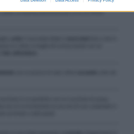
chero e
portate
a bollore. Quando lo zucchero si è sciolto
 cottura su fiamma bassissima per circa 10 minuti,
iglia,
unite
il cioccolato tritato e
mescolate
fino a che si
erso un colino a maglie fini schiacciando con un
;
fate raffreddare
.
ttetele
con un pizzico di sale; infine
versatele
a filo nel
zucchero in un pentolino con un cucchiaio di acqua.
ino da 13 cm di diametro (o uno da 20 cm), ruotandoli in
te sul fondo e sulle pareti.
posto al cioccolato preparato e
cuocete
a bagnomaria in