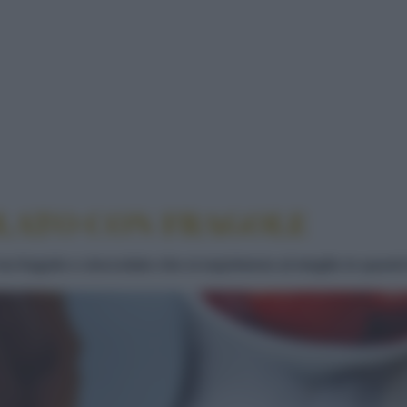
OCCOLATO CON FRAGOLE
OLATO CON FRAGOLE
ra fragole e cioccolato che si esprimono al meglio in quest