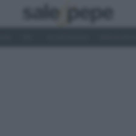
OGHI
VINI
IL LATO VEGETALE
NEWS ED EVENT