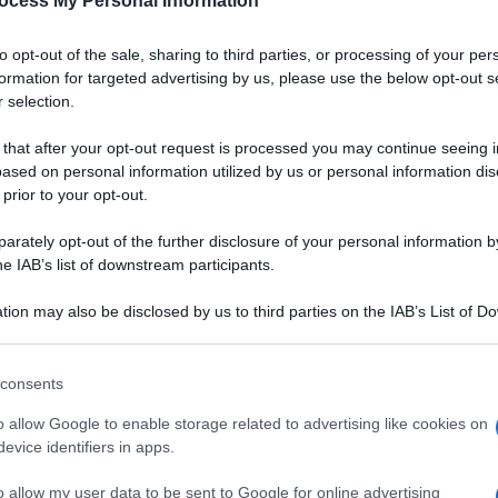
ocess My Personal Information
to opt-out of the sale, sharing to third parties, or processing of your per
formation for targeted advertising by us, please use the below opt-out s
 selection.
 that after your opt-out request is processed you may continue seeing i
ased on personal information utilized by us or personal information dis
 prior to your opt-out.
rately opt-out of the further disclosure of your personal information by
he IAB’s list of downstream participants.
tion may also be disclosed by us to third parties on the IAB’s List of 
 that may further disclose it to other third parties.
 that this website/app uses one or more Google services and may gath
consents
including but not limited to your visit or usage behaviour. You may click 
Ingredienti
 to Google and its third-party tags to use your data for below specifi
o allow Google to enable storage related to advertising like cookies on
ogle consent section.
100 G DI CIOCCOLATO FONDENTE
evice identifiers in apps.
400 G DI FRAGOLE
o allow my user data to be sent to Google for online advertising