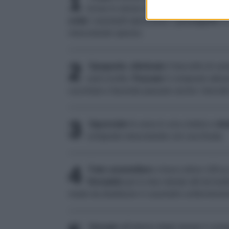
1
inciso in senso verticale e 80 g di zuc
unite
i savoiardi spezzettati e
proseguite
la
mescolando spesso.
2
Spegnete
,
eliminate
il baccello di van
sarà sciolto.
Passate
il composto attrav
cucchiaio e facendo passare anche i biscotti
3
Sgusciate
le uova in una ciotola e
sba
composto mescolando con una frusta.
4
Fate caramellare
a fuoco dolce 100 g 
Versatelo
poi in due stampi alti da bud
modo da distribuire il caramello uniformemen
Versate
all'interno degli stampi il com