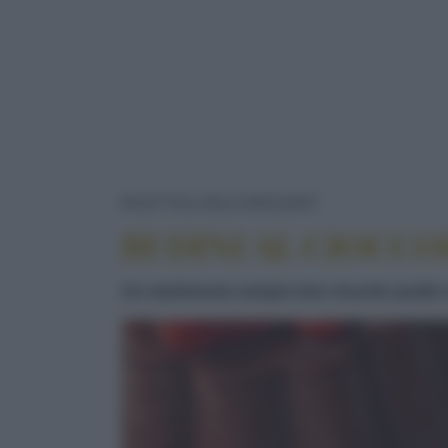
BUDINI AL CI
RICETTE
DOLCI/DESSERT
BUDINI AL CIOCC
Un matrimonio sempre ben riuscito quello t