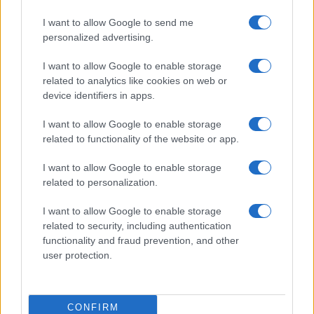
related to analytics like cookies on web or
peperone
cavolo nero e
con farina 
device identifiers in apps.
e granola
melagrana
I want to allow Google to enable storage
related to functionality of the website or app.
I want to allow Google to enable storage
related to personalization.
I want to allow Google to enable storage
related to security, including authentication
functionality and fraud prevention, and other
user protection.
CONFIRM
SSERT
DOLCI/DESSERT
DOLCI/DES
Data Deletion
Data Access
Privacy Policy
on
Le scorzette
Crostata di
ta
millerighe
con pistacc