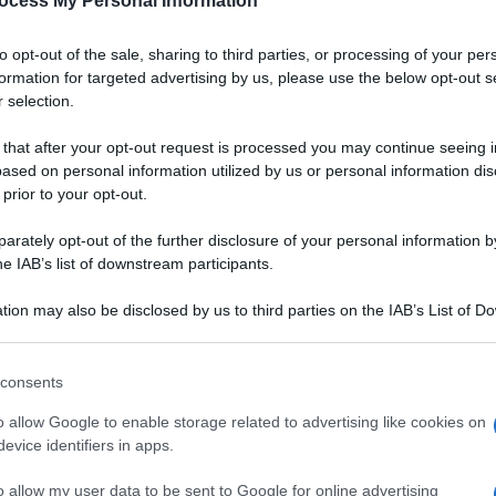
ocess My Personal Information
to opt-out of the sale, sharing to third parties, or processing of your per
formation for targeted advertising by us, please use the below opt-out s
 selection.
 that after your opt-out request is processed you may continue seeing i
ased on personal information utilized by us or personal information dis
 prior to your opt-out.
rately opt-out of the further disclosure of your personal information by
he IAB’s list of downstream participants.
tion may also be disclosed by us to third parties on the IAB’s List of 
 that may further disclose it to other third parties.
 that this website/app uses one or more Google services and may gath
consents
including but not limited to your visit or usage behaviour. You may click 
 to Google and its third-party tags to use your data for below specifi
o allow Google to enable storage related to advertising like cookies on
vale si celebra il colore, il divertimento e l'allegria
.
ogle consent section.
evice identifiers in apps.
più fritti e particolarmente goduriosi con ripieni di crema
ticcerie è quella di trovare un connubio tra la tradizione,
o allow my user data to be sent to Google for online advertising