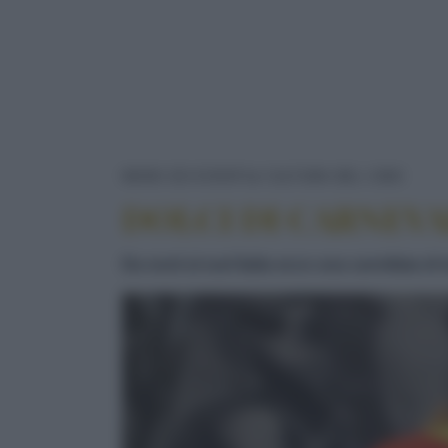
DOLC
NEWS ED EVENTI
CULTURA DEL CIBO
DOLCI DI CARNEVA
Da nord al sud Italia ecco una carrellata di t