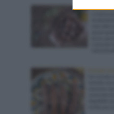
Imma Iovine
La storica p
bombardament
mani delle s
questo gioi
Iovine, giov
Carnevale ha 
indimenticabi
Cannata: la t
Da Cannata, l
troverete una r
messinesi, tipi
conosciute anc
Imperdibile a
ricorda una ca