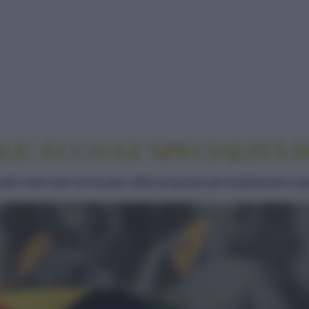
I DI CARNEVALE: ECCO LE SPECIALITÀ DELLE PAS
LE: ECCO LE SPECIALITÀ 
utti i dolci del Carnevale, dalle proposte più tradizionali a qu