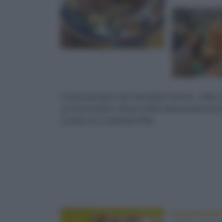
Carnevale
tipico del sud della Francia - fritte
un francesismo, deriva infatti dalla parola buny
ricorda una ciambella fritta.
Pasticceria D