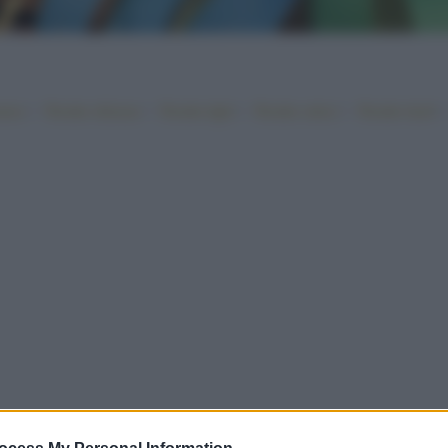
•
•
•
•
iano
Ricette sfiziose
Ricette light
Ricette veloci
Ricette facili