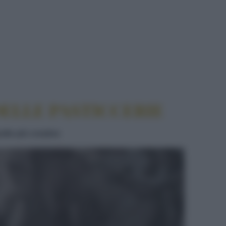
TICCERIE
DELLE PASTICCERIE
elle più creative