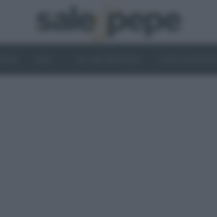
OGHI
VINI
IL LATO VEGETALE
NEWS ED EVENT