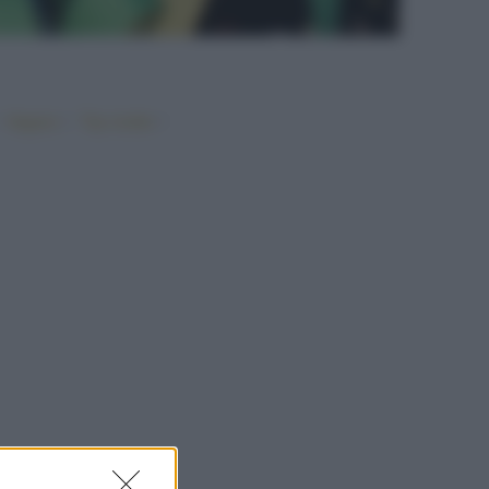
•
•
•
Vegano
Top ricette