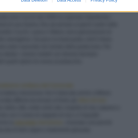
: il Carnevale da Cucchi si tinge di rosa
asticceria Cucchi dal 1936 ha superato imperterrita i
i di una Guerra, fino ad arrivare ai giorni nostri nelle
orelle Cucchi, Laura e Vittoria, terza generazione di
ello meneghino. Da poco la head pastry chef è Imma
ane astro nascente nel mondo della pasticceria. Per
ideato i classici tortelli con diverse farciture:
li quelli ripieni di crema al pistacchio.
radizione siciliana del Carnevale
a bakery messinese che è sbarcata anche a Milano
icetta difficile da trovare al Nord, gli
sfinci di riso
ci della città, molto
simili alle crispelle di riso catanesi e
he con il nome di zeppole di riso o
Crispedd
i
.
nche la
pignolata
messinese
, chiamata così perché
scata di dolci pigne e totalmente glassata.