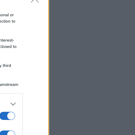
sonal or
ection to
nterest-
closed to
 third
Downstream
er and store
to grant or
ed purposes