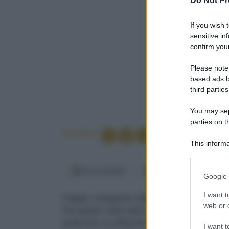
Do Not Pr
If you wish 
sensitive in
confirm your
Please note
based ads b
third parties
You may sepa
parties on t
Condividi
This informa
Participants
Fonti preferite
Google Discover
Please note
Google 
information 
deny consent
I want t
Frappe, castagnole, frittelle, galani: per il
Carne
in below Go
web or d
Per questo i dolci della tradizione sono per lo 
pasticcera. La sfida dei pasticcieri e delle pas
I want t