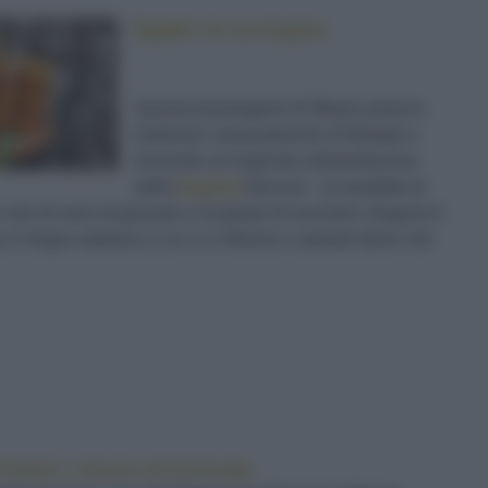
Égalité e le sue bugnes
Questa boulangerie di Milano porta le
tradizioni carnevalesche d’Oltralpe e
troverete
un’originale interpretazione
delle
bugnes
francesi - un prodotto di
 in olio di semi di girasole e ricoperte di zucchero. Bugnes è
 in lingua arpitana a cui ci si riferisce a questo dolce che
’Antoni: i churros di Carnevale