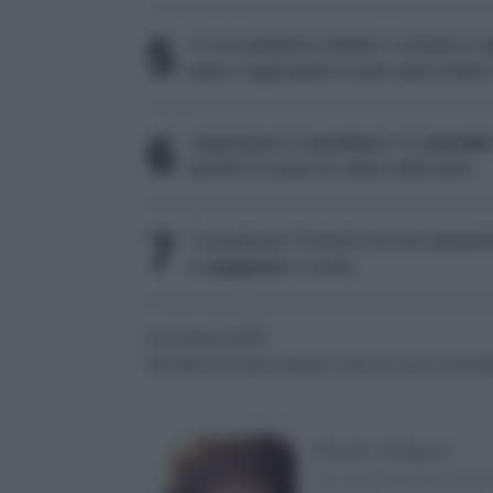
5
In una padellina mettete a rosolare lo
pepe e aggiungete le pere sgocciolate, l
6
Aggiungete lo
zucchero
e la
cannella
decilitri di acqua di cottura delle pere.
7
Cuocete per 3 minuti circa poi spegnete
lo
zampone
in crosta.
Dicembre 2025
Ricetta di Paola Volpari, foto di Luca Colom
Paola Volpari
Ha comiciato a lavora