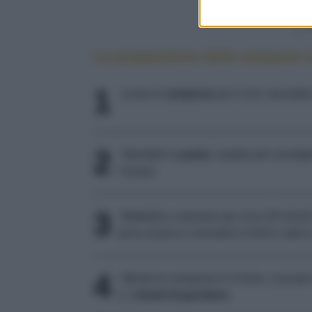
La preparazione dello zampone in
1
Lessa lo
zampone
per 4 ore, lasciatel
2
Stendete la
pasta
, usatela per avvolg
l’acqua.
3
Mettetelo a riposare per circa 30 minuti
poca acqua e cuocetelo in forno caldo a
4
Mentre lo zampone è in forno, cuocete
e i
chiodi di garofano
.