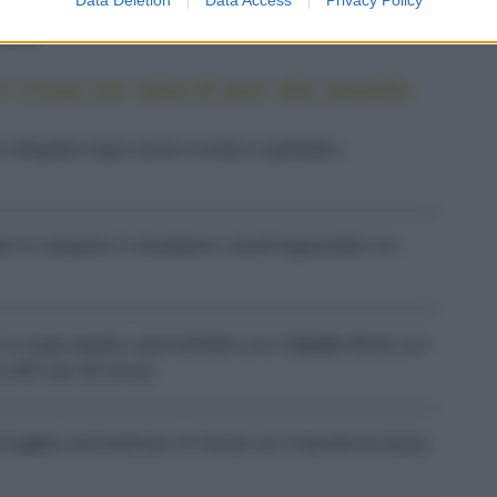
SALE
PEPE
 crosta con salsa di pere alla cannella
o intiepidire dopo averlo scolato e spellatelo.
ere lo zampone e chiudetene i bordi bagnandoli con
 in luogo tiepido, spennellatelo con il
tuorlo
diluito con
 200° per 30 minuti.
 le
pere
a tocchetti per 15 minuti con 3 decilitri di acqua