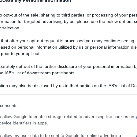
ocess My Personal Information
to opt-out of the sale, sharing to third parties, or processing of your per
formation for targeted advertising by us, please use the below opt-out s
 selection.
 that after your opt-out request is processed you may continue seeing i
ased on personal information utilized by us or personal information dis
 prior to your opt-out.
rately opt-out of the further disclosure of your personal information by
he IAB’s list of downstream participants.
tion may also be disclosed by us to third parties on the IAB’s List of 
 that may further disclose it to other third parties.
 that this website/app uses one or more Google services and may gath
consents
including but not limited to your visit or usage behaviour. You may click 
nno, preparato con
pasta
 to Google and its third-party tags to use your data for below specifi
VOTA
o allow Google to enable storage related to advertising like cookies on
cotto a lungo per
ogle consent section.
evice identifiers in apps.
rosta fragrante. Servito a
a
e
chiodi di garofano
, è un secondo per le grandi
o allow my user data to be sent to Google for online advertising