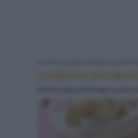
RICETTE
SECONDI
CARNE
SALUMI E IN
ZAMPONE IN CROST
Il profumo della cannella regala a questo 