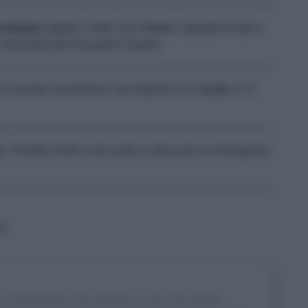
scalogno
tagliato a fette con il
burro
, regolate di sale e
asciando però da parte il liquido.
e lasciate caramellare, poi bagnate con l'
aceto
e 1,5
. Frullate il tutto e poi usate la salsa per accompagnare
bo
re come grafica, ma quando un suo caro amico