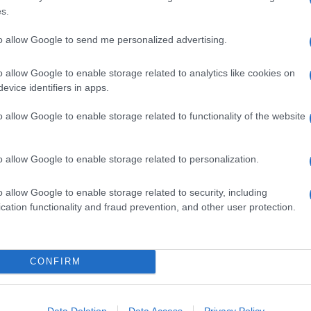
s.
to allow Google to send me personalized advertising.
e nella versione
a colori
, ma altrettanto in voga
cchie, da abbinare
a cipolle e indivia
o da servire in
o allow Google to enable storage related to analytics like cookies on
evice identifiers in apps.
Ingredienti
o allow Google to enable storage related to functionality of the website
 (1,2 KG) DI ZAMPONE
500 G DI PASTA PER PANE
o allow Google to enable storage related to personalization.
600 G DI PERE KAISER
2 CUCCHIAINI DI ACETO DI MELE
o allow Google to enable storage related to security, including
2 CHIODI DI GAROFANO
cation functionality and fraud prevention, and other user protection.
2 CUCCHIAINI DI ZUCCHERO
1 CUCCHIAINO DI CANNELLA
1 SCALOGNO
CONFIRM
1 TUORLO
30 G DI BURRO
Data Deletion
Data Access
Privacy Policy