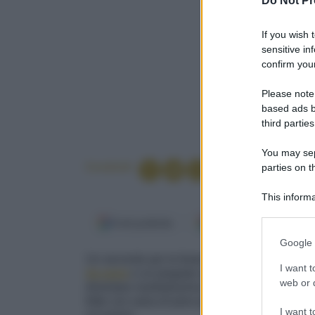
Do Not Pr
If you wish 
sensitive in
confirm your
Please note
based ads b
third parties
You may sepa
Condividi
parties on t
This informa
Participants
Fonti preferite
Google Discover
Please note
Google 
information 
Un secondo per le feste, da Natale a Capoda
deny consent
I want t
da pane
e un pregiato salume, lo
zampone
, 
in below Go
web or d
diventare morbidissimo prima di finire in una c
fette con salsa di pere profumata con
cannell
I want t