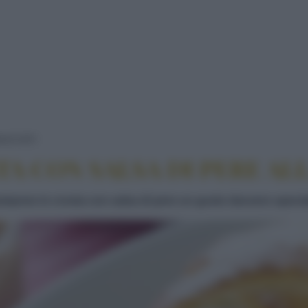
ZAMPONE IN CROSTA CON SALSA DI PERE A
SACCATI
A CON SALSA DI PERE AL
zampone in crosta con salsa di pere un gusto davvero specia