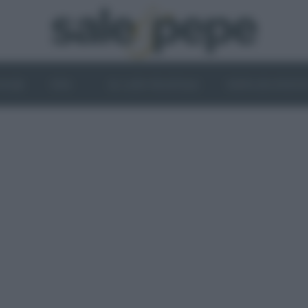
OGHI
VINI
IL LATO VEGETALE
NEWS ED EVENT