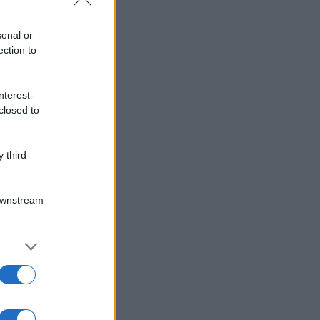
sonal or
ection to
nterest-
closed to
 third
Downstream
er and store
to grant or
ed purposes