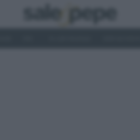
OGHI
VINI
IL LATO VEGETALE
NEWS ED EVENT