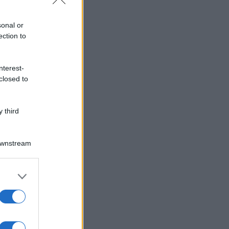
sonal or
ection to
nterest-
closed to
 third
Downstream
er and store
to grant or
ed purposes