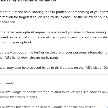
ocess My Personal Information
to opt-out of the sale, sharing to third parties, or processing of your per
formation for targeted advertising by us, please use the below opt-out s
 selection.
 that after your opt-out request is processed you may continue seeing i
ased on personal information utilized by us or personal information dis
 prior to your opt-out.
rately opt-out of the further disclosure of your personal information by
he IAB’s list of downstream participants.
tion may also be disclosed by us to third parties on the IAB’s List of 
 that may further disclose it to other third parties.
 that this website/app uses one or more Google services and may gath
consents
including but not limited to your visit or usage behaviour. You may click 
 to Google and its third-party tags to use your data for below specifi
o allow Google to enable storage related to advertising like cookies on
ogle consent section.
evice identifiers in apps.
o allow my user data to be sent to Google for online advertising