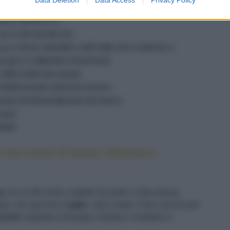
300 G DI PASTA (MACCHERONI)
400 G DI ZUCCA
50 G DI SALSICCIA
250 G DI SCAMORZA AFFUMICATA O BIANCA
ACQUA O BRODO VEGETALE
1 SPICCHIO DI AGLIO
FORMAGGIO GRATTUGIATO
OLIO EXTRAVERGINE DI OLIVA
SALE
PEPE
 con crema di zucca, salsiccia e
a
con un filo d'olio; mettete da parte e nella stessa
ata, uno spicchio d'
aglio
, sale e pepe. Fate cuocere per
brodo
vegetale al bisogno; frullate e rimettete in