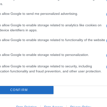
s.
to allow Google to send me personalized advertising.
o allow Google to enable storage related to analytics like cookies on
evice identifiers in apps.
o allow Google to enable storage related to functionality of the website
ucca
, cucinata per
5
/5
VOTA
icetta predilige le
za
sono compagne
o allow Google to enable storage related to personalization.
ale
comfort food
per le prime giornate fresche.
o allow Google to enable storage related to security, including
cation functionality and fraud prevention, and other user protection.
ai contorni, ai ripieni e persino nei dolci la
zucca
sa
etato con la ricotta;
lasagne con zucca, calamaro e
pecorino romano;
tortelli di zucca con la mostarda
, con
CONFIRM
Ingredienti
Data Deletion
Data Access
Privacy Policy