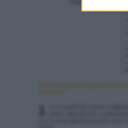
Preparazione (min.)
20
Totale (min.)
60
2
Come preparare la pasta al forno
scamorza
1
In una padella fate rosolare la
salsicci
padella, aggiungete olio, la
zucca
tagli
circa 10 minuti aggiungendo acqua calda o
padella.