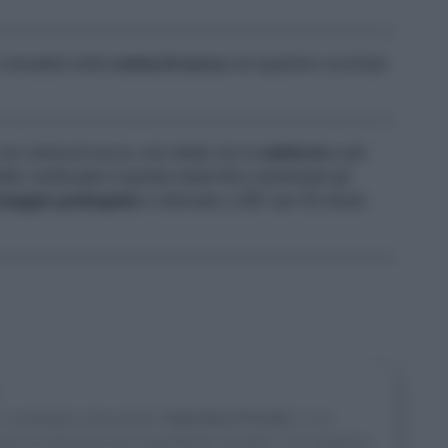
 versatela nella
crema di zucca
con qualche cucchiaio
con crema di zucca, uno strato con la
salsiccia
e per
tti; continuate in questo modo fino a terminare gli
rmaggio
grattugiato
e infornate a 180° per 35 minuti
le campagne piacentine
Valentina Previdi
, in un
ta la passione per ingredienti semplici e di stagione