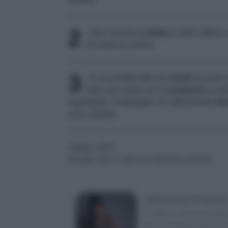
2
Fate cuocere la
pasta
a metà cottura e
di acqua di cottura.
3
In una pirofila fate uno
strato
di pasta 
finire uno strato con la
scamorza
a cube
ingredienti. Cospargete con abbondante
fo
circa. Servite.
Ottobre 2025
Ricetta, foto e video di Valentina Previdi
Valentina Previdi
È nata e cresciuta nel
piccolo paese dove è na