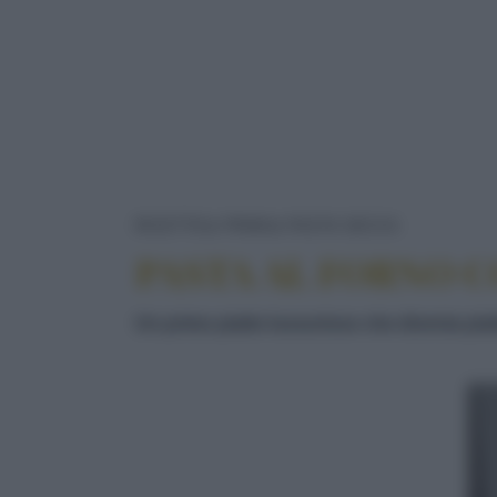
PASTA AL
RICETTE
PRIMI
PASTA SECCA
PASTA AL FORNO C
Un primo piatto lussurioso che diventa piat