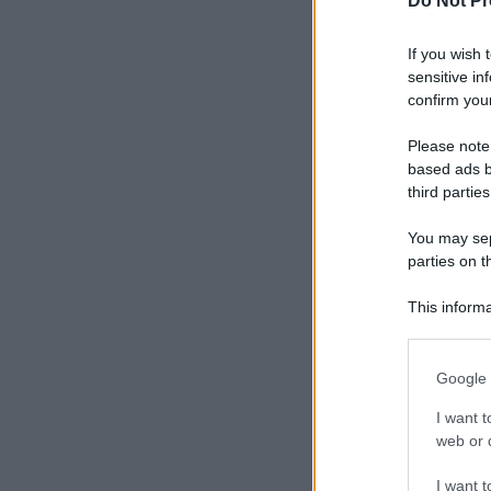
Do Not Pr
If you wish 
sensitive in
confirm your
Please note
based ads b
third parties
You may sepa
parties on t
This informa
Participants
Please note
Google 
information 
deny consent
I want t
in below Go
web or d
I want t