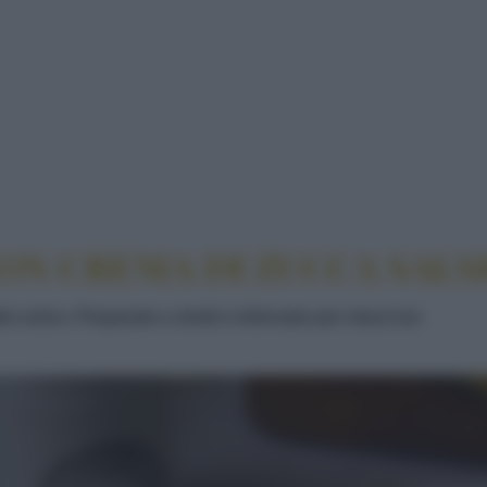
 FORNO CON CREMA DI ZUCCA SALSICCIA E SCAM
ON CREMA DI ZUCCA SALS
to unico. Preparato a strati e infornato per mezz'ora