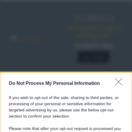
IN EDICOLA
Abbonati o regala
sale&pepe!
SCONTO 40%
A € 28,90
RICETTE
Do Not Process My Personal Information
Ricette di stagione
If you wish to opt-out of the sale, sharing to third parties, or
Dolci e dessert
© 2026 Belpietro Edizioni
processing of your personal or sensitive information for
Periodiche SRL
Primi piatti
targeted advertising by us, please use the below opt-out
Ripr. riservata
Secondi piatti
section to confirm your selection.
P.I. 13673600964
Pane e pizze
Privacy Policy
Please note that after your opt-out request is processed you
Aperitivi