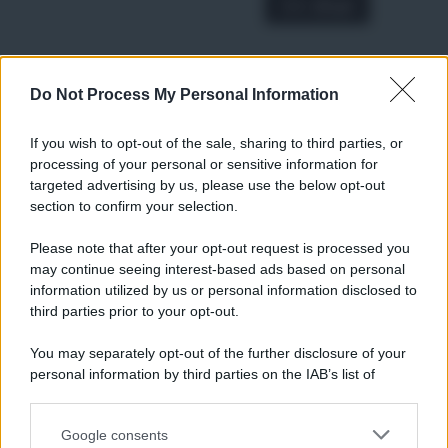
A € 28,90
Do Not Process My Personal Information
RICETTE
Ricette di stagione
If you wish to opt-out of the sale, sharing to third parties, or
Dolci e dessert
© 2026 Belpietro Edizioni
processing of your personal or sensitive information for
Periodiche SRL
Primi piatti
targeted advertising by us, please use the below opt-out
Ripr. riservata
Secondi piatti
section to confirm your selection.
P.I. 13673600964
Pane e pizze
Privacy Policy
Please note that after your opt-out request is processed you
Aperitivi
may continue seeing interest-based ads based on personal
Cookie Policy
Antipasti
information utilized by us or personal information disclosed to
Preferenze Privacy
Salse e sughi
third parties prior to your opt-out.
Pubblicità
Torte salate
Note legali
You may separately opt-out of the further disclosure of your
Contorni
Chi siamo
personal information by third parties on the IAB’s list of
Marmellate e confetture
downstream participants.
Le migliori ricette di Sale&Pepe
Google consents
This information may also be disclosed by us to third parties
OCCASIONI SPECIALI
SCUOLA DI CUCINA