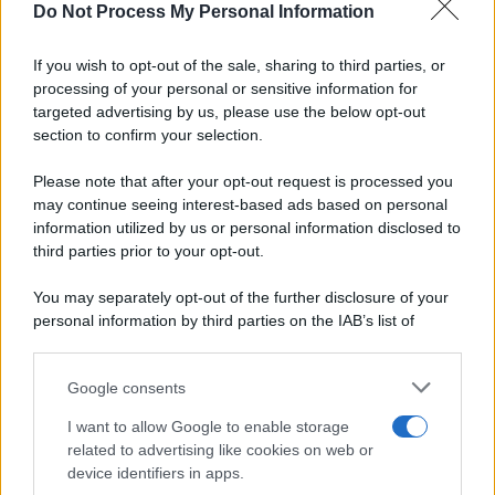
Do Not Process My Personal Information
RICETTE
Ricette di stagione
If you wish to opt-out of the sale, sharing to third parties, or
Dolci e dessert
© 2026 Belpietro Edizioni
processing of your personal or sensitive information for
Periodiche SRL
Primi piatti
targeted advertising by us, please use the below opt-out
Ripr. riservata
Secondi piatti
section to confirm your selection.
P.I. 13673600964
Pane e pizze
Privacy Policy
Please note that after your opt-out request is processed you
Aperitivi
may continue seeing interest-based ads based on personal
Cookie Policy
Antipasti
information utilized by us or personal information disclosed to
Preferenze Privacy
Salse e sughi
third parties prior to your opt-out.
Pubblicità
Torte salate
Note legali
You may separately opt-out of the further disclosure of your
Contorni
Chi siamo
personal information by third parties on the IAB’s list of
Marmellate e confetture
downstream participants.
Le migliori ricette di Sale&Pepe
Google consents
This information may also be disclosed by us to third parties
OCCASIONI SPECIALI
SCUOLA DI CUCINA
on the IAB’s List of Downstream Participants that may further
I want to allow Google to enable storage
Natale
Ingredienti
disclose it to other third parties.
related to advertising like cookies on web or
Torte di compleanno
Come fare a...
device identifiers in apps.
Please note that this website/app uses one or more Google
Menu bambini
Dizionario